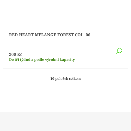
RED HEART MELANGE FOREST COL. 06
DE
200 Kč
Do tří týdnů a podle výrobní kapacity
10
položek celkem
O
V
L
Á
D
A
C
Í
P
Z
R