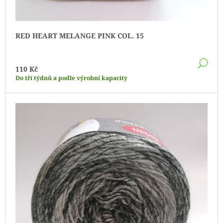
RED HEART MELANGE PINK COL. 15
DE
110 Kč
Do tří týdnů a podle výrobní kapacity