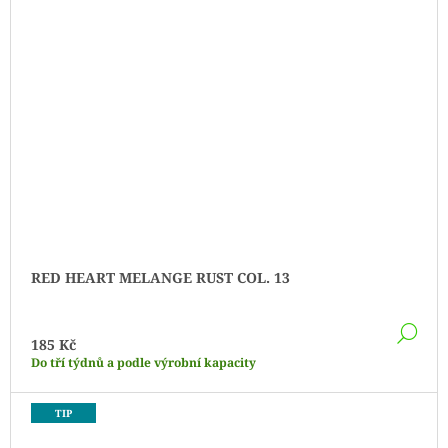
RED HEART MELANGE RUST COL. 13
DE
185 Kč
Do tří týdnů a podle výrobní kapacity
TIP