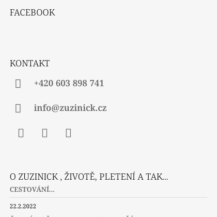
Á
V
FACEBOOK
P
K
Y
A
V
T
Ý
P
Í
KONTAKT
I
S
U
+420 603 898 741
info@zuzinick.cz
Facebook
Instagram
Twitter
O ZUZINICK , ŽIVOTĚ, PLETENÍ A TAK...
CESTOVÁNÍ...
22.2.2022