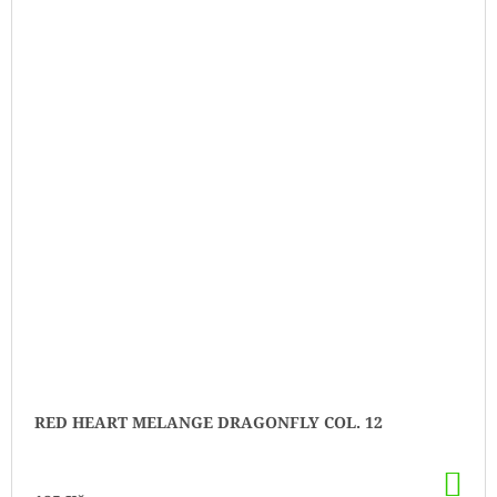
RED HEART MELANGE DRAGONFLY COL. 12
DO
KO