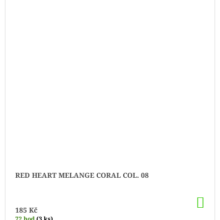
RED HEART MELANGE CORAL COL. 08
DO
KO
185 Kč
72 hod
(3 ks)