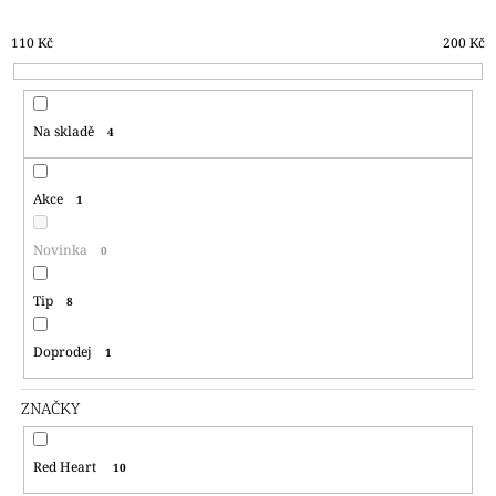
N
A
110
Kč
200
Kč
Í
J
P
Í
R
T
Na skladě
4
O
?
D
U
Akce
1
K
T
Novinka
0
HLEDAT
Ů
Tip
8
D
Doprodej
1
O
P
ZNAČKY
O
R
U
Red Heart
10
Č
U