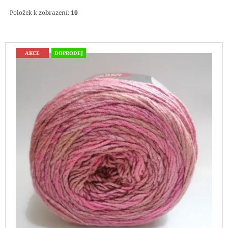
J
Položek k zobrazení:
10
E
M
E
V
AKCE
DOPRODEJ
Ý
REGGAE
OMBRÉ
P
1505
I
KUNTERBUNT
S
165
Kč
P
R
O
D
U
K
T
Ů