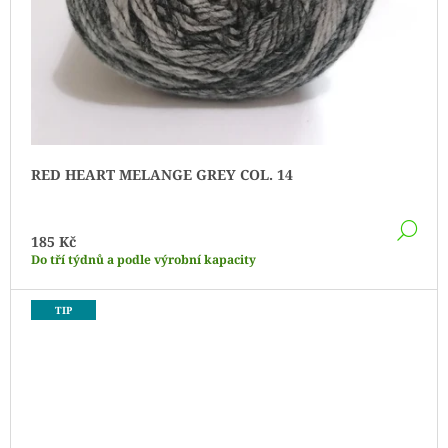
RED HEART MELANGE GREY COL. 14
DE
185 Kč
Do tří týdnů a podle výrobní kapacity
TIP