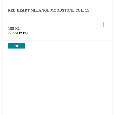
RED HEART MELANGE MOODSTONE COL. 11
DO
KO
185 Kč
72 hod
(2 ks)
TIP