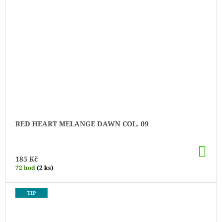
RED HEART MELANGE DAWN COL. 09
DO
KO
185 Kč
72 hod
(2 ks)
TIP