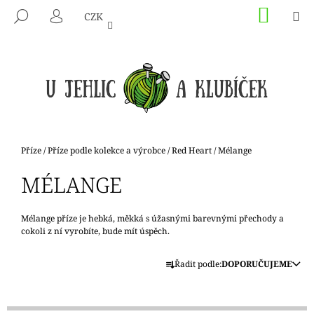
K
Přejít
NÁKU
M
HLEDAT
CZK
na
KOŠÍK
O
PŘIHLÁŠENÍ
ZPĚT
ZPĚT
obsah
Š
Í
C
K
O
P
O
T
Domů
Příze
/
Příze podle kolekce a výrobce
/
Red Heart
/
Mélange
Ř
MÉLANGE
E
B
U
Mélange příze je hebká, měkká s úžasnými barevnými přechody a
cokoli z ní vyrobíte, bude mít úspěch.
J
Ř
E
Řadit podle:
DOPORUČUJEME
A
T
Z
E
E
N