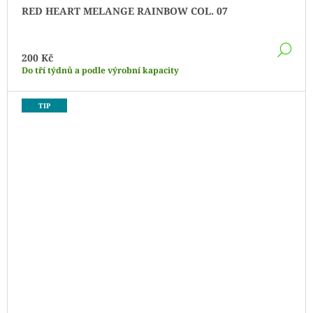
RED HEART MELANGE RAINBOW COL. 07
DE
200 Kč
Do tří týdnů a podle výrobní kapacity
TIP