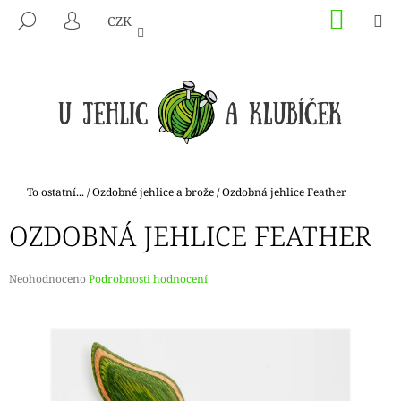
K
Přejít
NÁKU
M
HLEDAT
CZK
na
KOŠÍK
O
PŘIHLÁŠENÍ
ZPĚT
ZPĚT
obsah
Š
Í
C
K
O
P
O
T
Domů
To ostatní...
/
Ozdobné jehlice a brože
/
Ozdobná jehlice Feather
Ř
OZDOBNÁ JEHLICE FEATHER
E
B
U
Průměrné
Neohodnoceno
Podrobnosti hodnocení
hodnocení
J
produktu
E
je
0,0
T
z
E
5
hvězdiček.
N