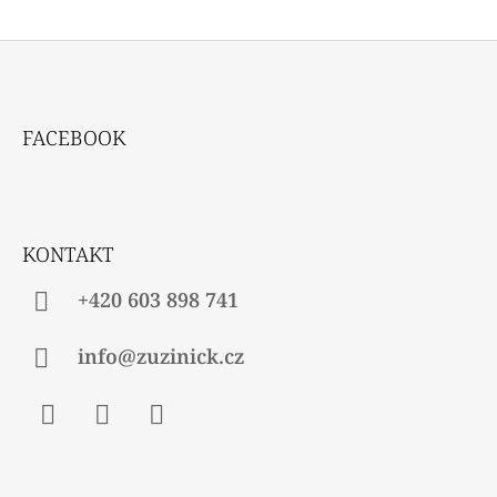
Z
Á
FACEBOOK
P
A
T
Í
KONTAKT
+420 603 898 741
info@zuzinick.cz
Facebook
Instagram
Twitter