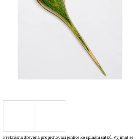
A
J
Í
T
?
HLEDAT
D
O
P
O
R
U
Č
Překrásná dřevěná propichovací jehlice ke spínání šátků. Vyjímat se
U