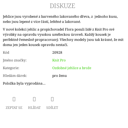
DISKUZE
Jehlice jsou vyrobené z barveného lakovaného dřeva, z jednoho kusu,
nebo jsou lepené z více částí, leštěné a lakované.
V nové kolekci jehlic a propichovadel Flora posuli lidé z Knit Pro své
výrobky na opravdu vysokou uměleckou úroveň. Každý kousek je
perfektně řemeslně propracovaný. Všechny modely jsou tak krásné, že mít
doma jen jeden kousek opravdu nestačí.
Kód
20928
Jméno značky
:
Knit Pro
Kategorie
:
Ozdobné jehlice a brože
Hledám dárek
:
pro ženu
Položka byla vyprodána…
ZEPTAT SE
HLÍDAT
SDÍLET