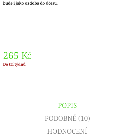
bude i jako ozdoba do účesu.
J
E
M
E
VÝMĚNNÉ
KRUHOVÉ
JEHLICE
265 Kč
NOVA
METAL
Měrná
Do tří týdnů
119
cena:
Kč
POPIS
PODOBNÉ (10)
HODNOCENÍ