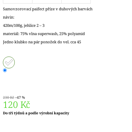
J
Samovzorovací paifect příze v duhových barvách
E
M
návin:
E
420m/100g, jehlice 2 – 3
materiál: 75% vlna superwash, 25% polyamid
REGIA
6PLY
Jedno klubko na pár ponožek do vel. cca 45
FJORD
COLOR
LASSE
02834
170
Kč
Původně:
215
Kč
230 Kč
–47 %
120 Kč
Měrná
Do tří týdnů a podle výrobní kapacity
cena: