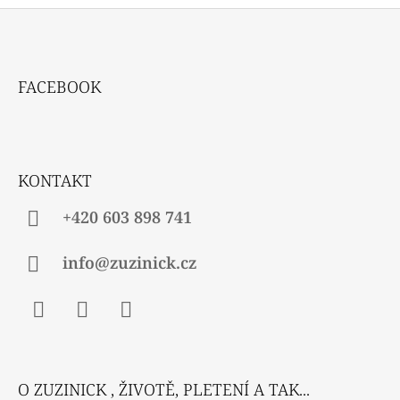
Z
Á
FACEBOOK
P
A
T
Í
KONTAKT
+420 603 898 741
info@zuzinick.cz
Facebook
Instagram
Twitter
O ZUZINICK , ŽIVOTĚ, PLETENÍ A TAK...