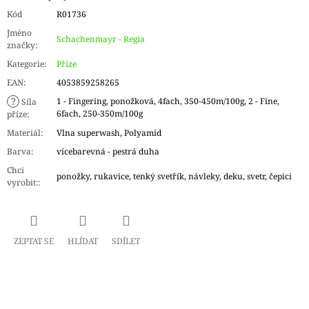
Kód
R01736
Jméno
Schachenmayr - Regia
značky
:
Kategorie
:
Příze
EAN
:
4053859258265
?
1 - Fingering, ponožková, 4fach, 350-450m/100g, 2 - Fine,
Síla
6fach, 250-350m/100g
příze
:
Materiál
:
Vlna superwash, Polyamid
Barva
:
vícebarevná - pestrá duha
Chci
ponožky, rukavice, tenký svetřík, návleky, deku, svetr, čepici
vyrobit:
:
ZEPTAT SE
HLÍDAT
SDÍLET