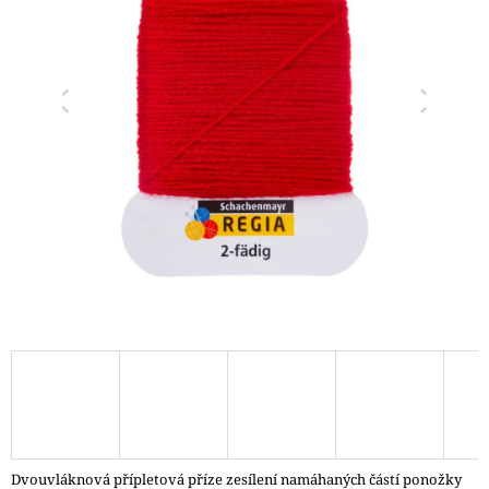
A
J
Í
T
?
HLEDAT
D
O
P
O
R
U
Č
Dvouvláknová přípletová příze zesílení namáhaných částí ponožky
U