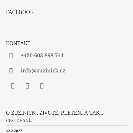
Z
Á
FACEBOOK
P
A
T
Í
KONTAKT
+420 603 898 741
info@zuzinick.cz
Facebook
Instagram
Twitter
O ZUZINICK , ŽIVOTĚ, PLETENÍ A TAK...
CESTOVÁNÍ...
22.2.2022