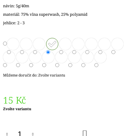
J
návin: 5g/40m
E
materiál: 75% vlna superwash, 25% polyamid
M
E
jehlice: 2 - 3
REGIA
6PLY
FJORD
COLOR
LASSE
02834
170
Kč
Můžeme doručit do:
Zvolte variantu
Původně:
215
Kč
15 Kč
Měrná
Zvolte variantu
cena:
DO