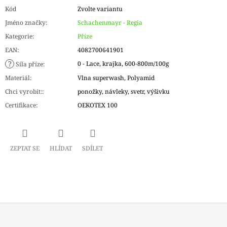
Kód
Zvolte variantu
Jméno značky
:
Schachenmayr - Regia
Kategorie
:
Příze
EAN
:
4082700641901
?
0 - Lace, krajka, 600-800m/100g
Síla příze
:
Materiál
:
Vlna superwash, Polyamid
Chci vyrobit:
:
ponožky, návleky, svetr, výšivku
Certifikace
:
OEKOTEX 100
ZEPTAT SE
HLÍDAT
SDÍLET