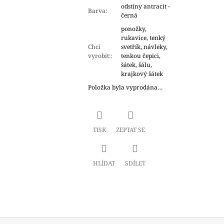
odstíny antracit -
Barva
:
černá
ponožky,
rukavice, tenký
Chci
svetřík, návleky,
vyrobit:
:
tenkou čepici,
šátek, šálu,
krajkový šátek
Položka byla vyprodána…
TISK
ZEPTAT SE
HLÍDAT
SDÍLET