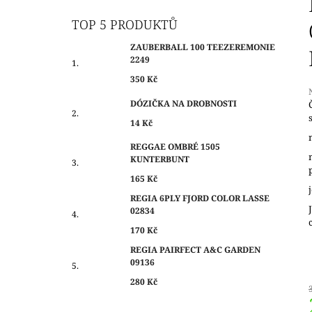
O
350 Kč
S
TOP 5 PRODUKTŮ
T
ZAUBERBALL 100 TEEZEREMONIE
R
2249
A
350 Kč
N
DÓZIČKA NA DROBNOSTI
N
14 Kč
Í
j
0
P
REGGAE OMBRÉ 1505
z
KUNTERBUNT
A
N
165 Kč
h
E
REGIA 6PLY FJORD COLOR LASSE
02834
L
170 Kč
REGIA PAIRFECT A&C GARDEN
09136
280 Kč