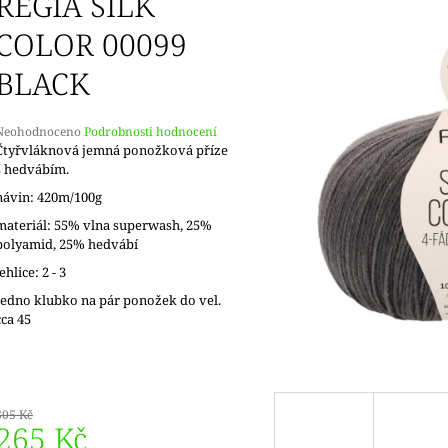
REGIA SILK
COLOR 00099
BLACK
Průměrné
Neohodnoceno
Podrobnosti hodnocení
hodnocení
Čtyřvláknová jemná ponožková příze
produktu
s hedvábím.
e
návin: 420m/100g
,0
materiál: 55% vlna superwash, 25%
5
polyamid, 25% hedvábí
vězdiček.
jehlice: 2 - 3
Jedno klubko na pár ponožek do vel.
cca 45
305 Kč
265 Kč