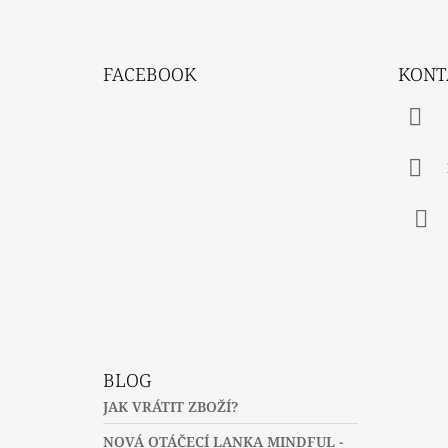
Z
Á
FACEBOOK
KONT
P
A
T
Í
Fac
BLOG
JAK VRÁTIT ZBOŽÍ?
NOVÁ OTÁČECÍ LANKA MINDFUL -