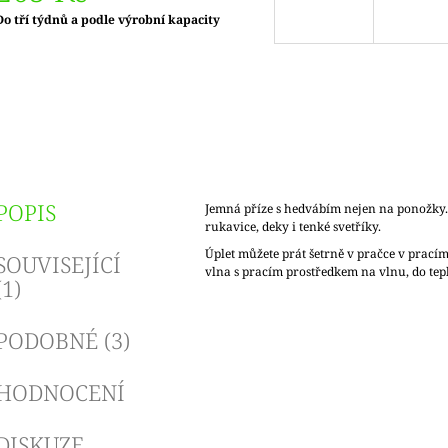
Měrná
Do tří týdnů a podle výrobní kapacity
ena:
POPIS
Jemná příze s hedvábím nejen na ponožky. 
rukavice, deky i tenké svetříky.
Úplet můžete prát šetrně v pračce v prac
SOUVISEJÍCÍ
vlna s pracím prostředkem na vlnu, do tep
(1)
PODOBNÉ (3)
HODNOCENÍ
DISKUZE