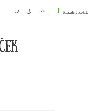
NÁKUPNÍ
HLEDAT
CZK
KOŠÍK
Prázdný košík
PŘIHLÁŠENÍ
 1505 KUNTERBUNT