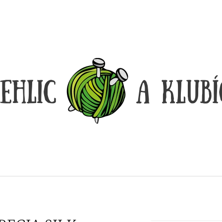
CO POTŘEBUJETE NAJÍT?
HLEDAT
DOPORUČUJEME
DÓZIČKA NA DROBNOSTI
REGGAE OMBRÉ
14 Kč
165 Kč