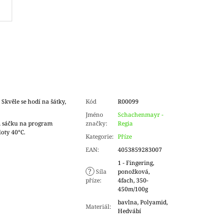
Skvěle se hodí na šátky,
Kód
R00099
Jméno
Schachenmayr -
ím sáčku na program
značky
:
Regia
loty 40°C.
Kategorie
:
Příze
EAN
:
4053859283007
1 - Fingering,
?
Síla
ponožková,
příze
:
4fach, 350-
450m/100g
bavlna, Polyamid,
Materiál
:
Hedvábí