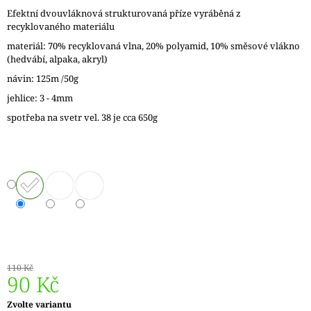
J
Efektní dvouvláknová strukturovaná příze vyráběná z
E
recyklovaného materiálu
M
materiál: 70% recyklovaná vlna, 20% polyamid, 10% směsové vlákno
E
(hedvábí, alpaka, akryl)
návin: 125m /50g
DÓZIČKA
NA
jehlice: 3 - 4mm
DROBNOSTI
spotřeba na svetr vel. 38 je cca 650g
14
Kč
110 Kč
90 Kč
Měrná
Zvolte variantu