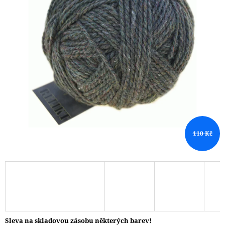
A
J
Í
T
?
HLEDAT
110 Kč
D
O
P
O
R
U
Č
Sleva na skladovou zásobu některých barev!
U