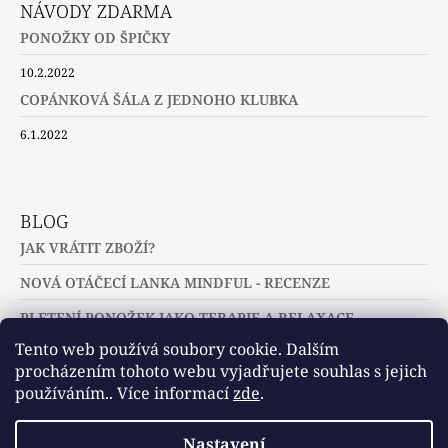
NÁVODY ZDARMA
PONOŽKY OD ŠPIČKY
10.2.2022
COPÁNKOVÁ ŠÁLA Z JEDNOHO KLUBKA
6.1.2022
BLOG
JAK VRÁTIT ZBOŽÍ?
NOVÁ OTÁČECÍ LANKA MINDFUL - RECENZE
PLETENÍ PONOŽEK JAKO TERAPIE A RELAXACE
Tento web používá soubory cookie. Dalším
procházením tohoto webu vyjadřujete souhlas s jejich
používáním.. Více informací
zde
.
Slovníček pojmů
Často kladené dotazy
Nastavení