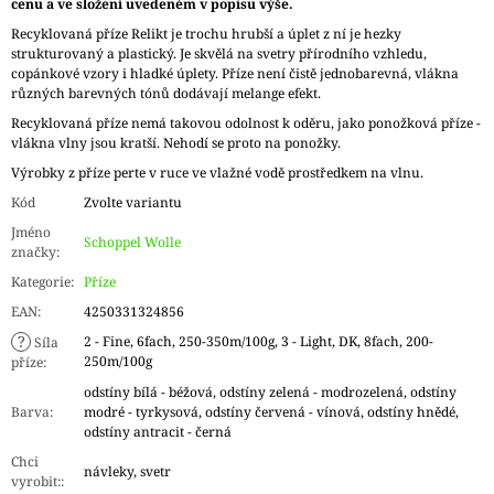
cenu a ve složení uvedeném v popisu výše.
Recyklovaná příze Relikt je trochu hrubší a úplet z ní je hezky
strukturovaný a plastický. Je skvělá na svetry přírodního vzhledu,
copánkové vzory i hladké úplety. Příze není čistě jednobarevná, vlákna
různých barevných tónů dodávají melange efekt.
Recyklovaná příze nemá takovou odolnost k oděru, jako ponožková příze -
vlákna vlny jsou kratší. Nehodí se proto na ponožky.
Výrobky z příze perte v ruce ve vlažné vodě prostředkem na vlnu.
Kód
Zvolte variantu
Jméno
Schoppel Wolle
značky
:
Kategorie
:
Příze
EAN
:
4250331324856
?
2 - Fine, 6fach, 250-350m/100g, 3 - Light, DK, 8fach, 200-
Síla
250m/100g
příze
:
odstíny bílá - béžová, odstíny zelená - modrozelená, odstíny
Barva
:
modré - tyrkysová, odstíny červená - vínová, odstíny hnědé,
odstíny antracit - černá
Chci
návleky, svetr
vyrobit:
: