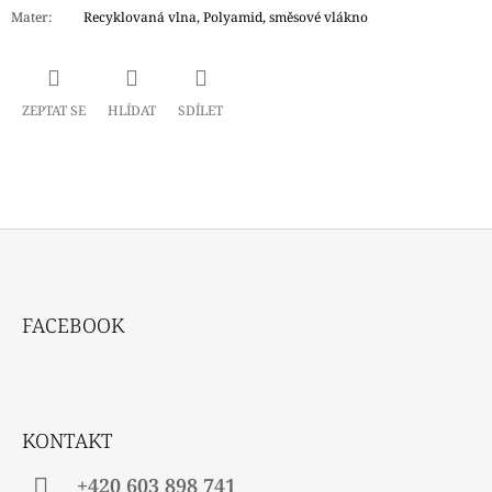
Mater
:
Recyklovaná vlna, Polyamid, směsové vlákno
ZEPTAT SE
HLÍDAT
SDÍLET
Z
Á
FACEBOOK
P
A
T
Í
KONTAKT
+420 603 898 741