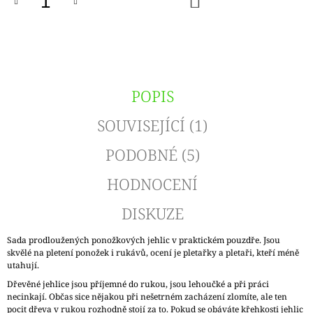
KOŠÍKU
POPIS
SOUVISEJÍCÍ (1)
PODOBNÉ (5)
HODNOCENÍ
DISKUZE
Sada prodloužených ponožkových jehlic v praktickém pouzdře. Jsou
skvělé na pletení ponožek i rukávů, ocení je pletařky a pletaři, kteří méně
utahují.
Dřevěné jehlice jsou příjemné do rukou, jsou lehoučké a při práci
necinkají. Občas sice nějakou při nešetrném zacházení zlomíte, ale ten
pocit dřeva v rukou rozhodně stojí za to. Pokud se obáváte křehkosti jehlic