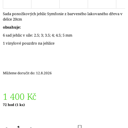
J
E
Sada ponožkových jehlic Symfonie z barveného lakovaného dřeva v
M
délce 20cm
E
obsahuje:
ZAUBERBALL
6 sad jehlic v síle: 2.5; 3; 3.5; 4; 4.5; 5 mm
100
1 vinylové pouzdro na jehlice
TEEZEREMONIE
2249
350
Kč
Můžeme doručit do:
12.8.2026
1 400 Kč
Měrná
72 hod
(1 ks)
cena:
DO