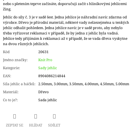
nebo s pletením teprve začínáte, doporučuji začít s hliníkovými jehlicemi
Zing.
Jehlic do síly č. 3 je v sadě šest. Jedna jehlice je náhradní navíc zdarma od
výrobce. Dřevo je přírodní materiál, některé vady nelzezejména u tenkých
jehlic odhalit pohledem. Jedna jehlice navíc je v sadě proto, aby nebylo
třeba vyřizovat reklamaci v případě, že by jedna z jehlic byla vadná.
Jehlice tedy přijímám k reklamaci až v případě, že se vada dřeva vyskytne
na dvou různých jehlicích.
Kód
20631
Jméno značky
:
Knit Pro
Kategorie
:
Sady jehlic
EAN
:
8904086214844
Síla jehlic a háčků
:
2.50mm, 3.00mm, 3.50mm, 4.00mm, 4.50mm, 5.00mm
Materiál
:
Dřevo
Co to je?
:
Sada jehlic
ZEPTAT SE
HLÍDAT
SDÍLET