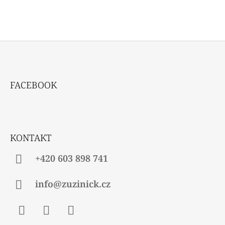
Z
Á
FACEBOOK
P
A
T
Í
KONTAKT
+420 603 898 741
info@zuzinick.cz