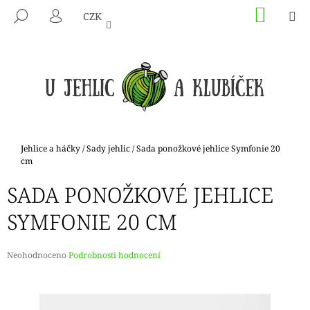
K
Přejít
NÁKU
M
HLEDAT
CZK
na
KOŠÍK
O
PŘIHLÁŠENÍ
ZPĚT
ZPĚT
obsah
Š
Í
C
K
O
P
O
T
Domů
Jehlice a háčky
/
Sady jehlic
/
Sada ponožkové jehlice Symfonie 20
Ř
cm
E
SADA PONOŽKOVÉ JEHLICE
B
SYMFONIE 20 CM
U
J
E
Průměrné
Neohodnoceno
Podrobnosti hodnocení
hodnocení
T
produktu
E
je
N
0,0