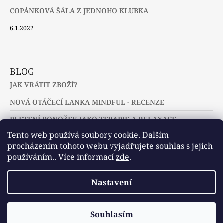
COPÁNKOVÁ ŠÁLA Z JEDNOHO KLUBKA
6.1.2022
BLOG
JAK VRÁTIT ZBOŽÍ?
NOVÁ OTÁČECÍ LANKA MINDFUL - RECENZE
PLETENÍ PONOŽEK JAKO TERAPIE A RELAXACE
Tento web používá soubory cookie. Dalším
procházením tohoto webu vyjadřujete souhlas s jejich
používáním.. Více informací
zde
.
Slovníček pojmů
Často kladené dotazy
Nastavení
Užitečné a zajímavé odkazy
© 2026 U jehlic a klubíček - zuzinick.cz.
Vytvořil Shoptet
Souhlasím
Všechna práva vyhrazena.