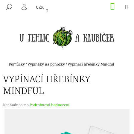
K
Přejít
NÁKU
M
HLEDAT
CZK
na
KOŠÍK
O
PŘIHLÁŠENÍ
ZPĚT
ZPĚT
obsah
Š
Í
C
K
O
P
O
T
Domů
Pomůcky
/
Vypínáky na ponožky
/
Vypínací hřebínky Mindful
Ř
VYPÍNACÍ HŘEBÍNKY
E
B
MINDFUL
U
J
Průměrné
Neohodnoceno
Podrobnosti hodnocení
E
hodnocení
produktu
T
je
E
0,0
N
z