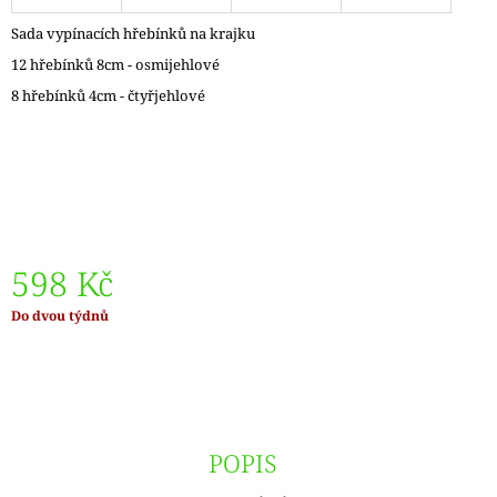
J
Sada vypínacích hřebínků na krajku
E
M
12 hřebínků 8cm - osmijehlové
E
8 hřebínků 4cm - čtyřjehlové
LANKO
K
JEHLICÍM
A
HÁČKŮM
KNIT
PRO
ČERNÉ
598 Kč
–
STŘÍBRNÉ
Měrná
Do dvou týdnů
KONCOVKY
cena:
DOPRODEJ
65
Kč
POPIS