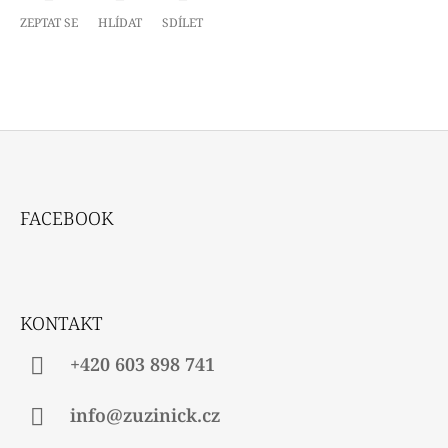
ZEPTAT SE
HLÍDAT
SDÍLET
Z
Á
FACEBOOK
P
A
T
Í
KONTAKT
+420 603 898 741
info@zuzinick.cz