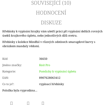
SOUVISEJÍCÍ (10)
HODNOCENÍ
DISKUZE
Hřebínky k vypínání krajky vám ušetří práci při vypínání delších rovných
úseků krajkového úpletu, nebo jednotlivých dílů svetru.
Hřebínky z kolekce Mindful v různých odstínech smaragdové barvy s
obrázkem mandaly vědomí.
Kód
36650
Jméno značky
:
Knit Pro
Kategorie
:
Pomůcky k vypínání úpletu
EAN
:
8907628063412
Co to je?
:
vypínací hřebínky
Položka byla vyprodána…