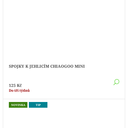
SPOJKY K JEHLICÍM CHIAOGOO MINI
DE
125 Kč
Do tří týdnů
NOVINKA
TIP