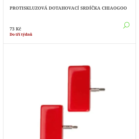
PROTISKLUZOVÁ DOTAHOVACÍ SRDÍČKA CHIAOGOO
DE
73 Kč
Do tří týdnů