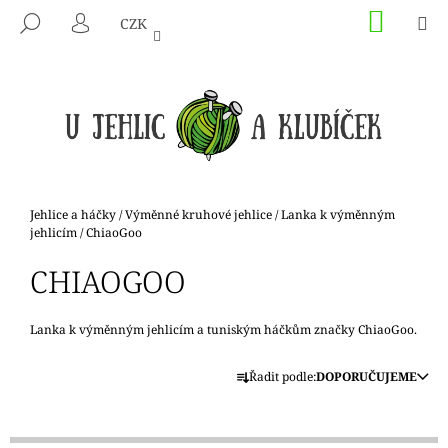
K
Přejít
NÁKU
M
HLEDAT
CZK
na
KOŠÍK
O
PŘIHLÁŠENÍ
ZPĚT
ZPĚT
obsah
Š
Í
C
K
O
P
O
T
Domů
Jehlice a háčky
/
Výměnné kruhové jehlice
/
Lanka k výměnným
Ř
jehlicím
/
ChiaoGoo
E
CHIAOGOO
B
U
Lanka k výměnným jehlicím a tuniským háčkům značky ChiaoGoo.
J
Ř
E
Řadit podle:
DOPORUČUJEME
A
T
Z
E
E
N