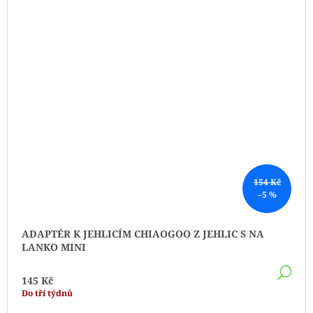
154 Kč
–5 %
ADAPTÉR K JEHLICÍM CHIAOGOO Z JEHLIC S NA
LANKO MINI
DE
145 Kč
Do tří týdnů