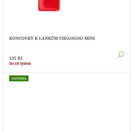
KONCOVKY K LANKŮM CHIAOGOO MINI
DE
135 Kč
Do tří týdnů
NOVINKA