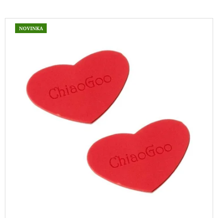
J
E
V
M
NOVINKA
Ý
E
P
REGGAE
I
OMBRÉ
S
1505
KUNTERBUNT
P
165
R
Kč
O
D
U
K
T
Ů