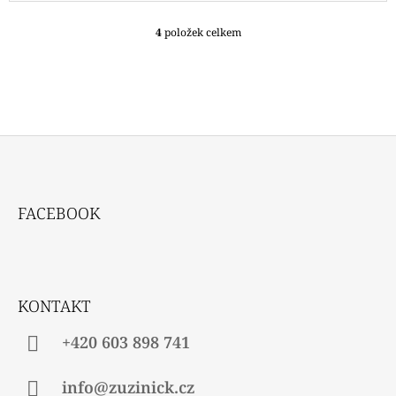
4
položek celkem
O
V
L
Á
D
A
C
Í
P
Z
R
Á
V
FACEBOOK
P
K
Y
A
V
T
Ý
P
Í
KONTAKT
I
S
U
+420 603 898 741
info@zuzinick.cz