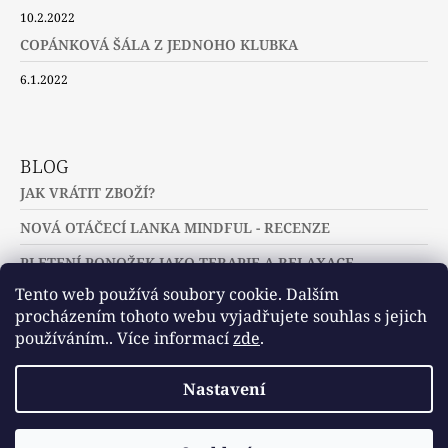
10.2.2022
COPÁNKOVÁ ŠÁLA Z JEDNOHO KLUBKA
6.1.2022
BLOG
JAK VRÁTIT ZBOŽÍ?
NOVÁ OTÁČECÍ LANKA MINDFUL - RECENZE
PLETENÍ PONOŽEK JAKO TERAPIE A RELAXACE
Tento web používá soubory cookie. Dalším
procházením tohoto webu vyjadřujete souhlas s jejich
používáním.. Více informací
zde
.
Slovníček pojmů
Často kladené dotazy
Nastavení
Užitečné a zajímavé odkazy
© 2026 U jehlic a klubíček - zuzinick.cz.
Vytvořil Shoptet