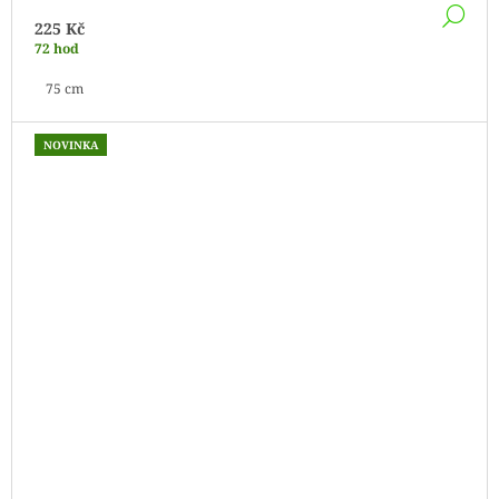
DE
225 Kč
72 hod
75 cm
NOVINKA