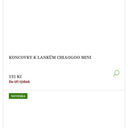
KONCOVKY K LANKŮM CHIAOGOO MINI
DE
135 Kč
Do tří týdnů
NOVINKA