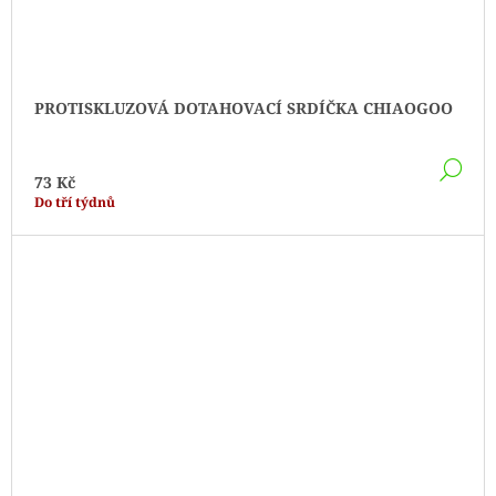
PROTISKLUZOVÁ DOTAHOVACÍ SRDÍČKA CHIAOGOO
DE
73 Kč
Do tří týdnů