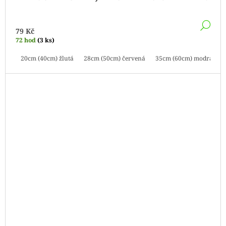
DE
79 Kč
72 hod
(3 ks)
20cm (40cm) žlutá
28cm (50cm) červená
35cm (60cm) modrá