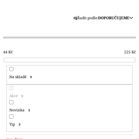
A
Ř
J
Řadit podle:
DOPORUČUJEME
A
Í
Z
T
E
?
N
44
Kč
225
Kč
Í
P
R
HLEDAT
Na skladě
9
O
D
U
Akce
0
D
K
O
P
T
Novinka
3
O
Ů
R
Tip
3
U
Č
U