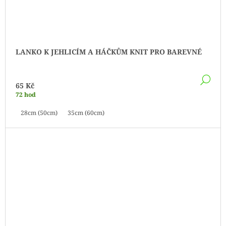
LANKO K JEHLICÍM A HÁČKŮM KNIT PRO BAREVNÉ
DE
65 Kč
72 hod
28cm (50cm)
35cm (60cm)