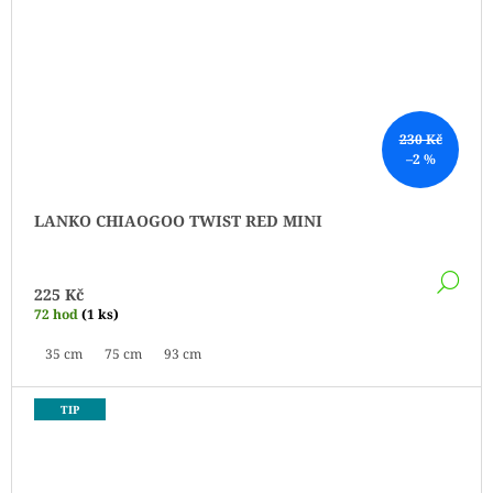
230 Kč
–2 %
LANKO CHIAOGOO TWIST RED MINI
DE
225 Kč
72 hod
(1 ks)
35 cm
75 cm
93 cm
TIP