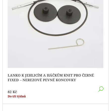
LANKO K JEHLICÍM A HÁČKŮM KNIT PRO ČERNÉ
FIXED – NEREZOVÉ PEVNÉ KONCOVKY
DE
82 Kč
Do tří týdnů