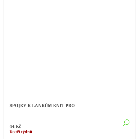
SPOJKY K LANKŮM KNIT PRO
DE
44 Kč
Do tří týdnů