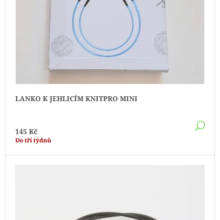
U
K
T
Ů
LANKO K JEHLICÍM KNITPRO MINI
DE
145 Kč
Do tří týdnů