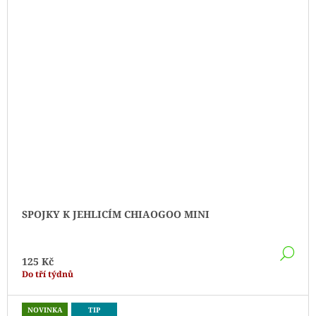
SPOJKY K JEHLICÍM CHIAOGOO MINI
DE
125 Kč
Do tří týdnů
NOVINKA
TIP