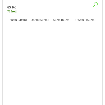
DE
65 Kč
72 hod
28cm (50cm)
35cm (60cm)
56cm (80cm)
126cm (150cm)