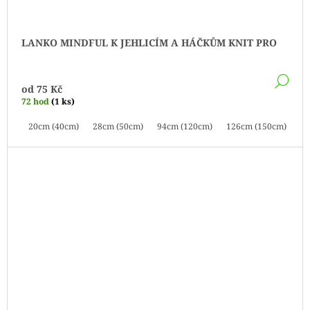
LANKO MINDFUL K JEHLICÍM A HÁČKŮM KNIT PRO
DE
od
75 Kč
72 hod
(1 ks)
20cm (40cm)
28cm (50cm)
94cm (120cm)
126cm (150cm)