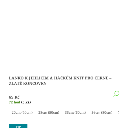
LANKO K JEHLICÍM A HÁČKŮM KNIT PRO ČERNÉ –
ZLATÉ KONCOVKY
DE
65 Kč
72 hod
(5 ks)
20cm (40cm)
28cm (50cm)
35cm (60cm)
56cm (80cm)
76cm 
TIP