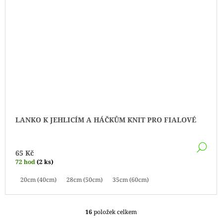
LANKO K JEHLICÍM A HÁČKŮM KNIT PRO FIALOVÉ
DE
65 Kč
72 hod
(2 ks)
20cm (40cm)
28cm (50cm)
35cm (60cm)
16
položek celkem
O