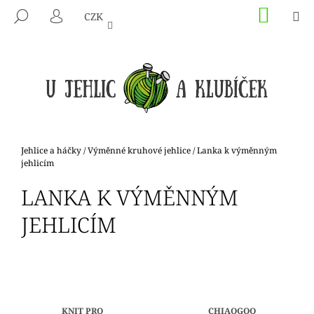
K
Přejít
NÁKU
M
HLEDAT
CZK
na
KOŠÍK
O
PŘIHLÁŠENÍ
ZPĚT
ZPĚT
obsah
Š
Í
C
K
O
P
O
T
Domů
Jehlice a háčky
/
Výměnné kruhové jehlice
/
Lanka k výměnným
Ř
jehlicím
E
LANKA K VÝMĚNNÝM
B
JEHLICÍM
U
J
E
T
E
N
KNIT PRO
CHIAOGOO