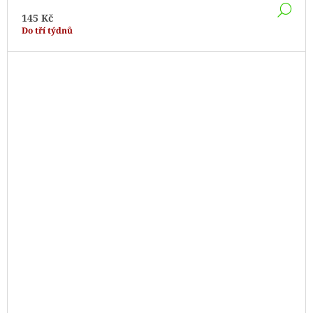
DE
145 Kč
Do tří týdnů