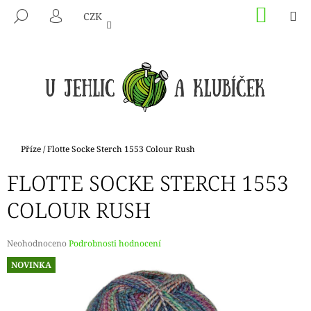
K
Přejít
NÁKU
M
HLEDAT
CZK
na
KOŠÍK
O
PŘIHLÁŠENÍ
ZPĚT
ZPĚT
obsah
Š
Í
C
K
O
P
O
T
Domů
Příze
/
Flotte Socke Sterch 1553 Colour Rush
Ř
FLOTTE SOCKE STERCH 1553
E
B
COLOUR RUSH
U
J
Průměrné
Neohodnoceno
Podrobnosti hodnocení
E
hodnocení
NOVINKA
produktu
T
je
E
0,0
N
z