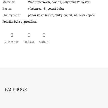
Materiál
:
Vlna superwash, bavlna, Polyamid, Polyester
Barva
:
vícebarevná - pestrá duha
Chci vyrobit:
:
ponožky, rukavice, tenký svetřík, návleky, čepice
Položka byla vyprodána…
ZEPTAT SE
HLÍDAT
SDÍLET
Z
Á
FACEBOOK
P
A
T