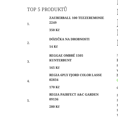
O
350 Kč
S
TOP 5 PRODUKTŮ
T
ZAUBERBALL 100 TEEZEREMONIE
R
2249
A
350 Kč
N
DÓZIČKA NA DROBNOSTI
N
14 Kč
Í
P
REGGAE OMBRÉ 1505
KUNTERBUNT
A
N
165 Kč
j
0
E
REGIA 6PLY FJORD COLOR LASSE
z
02834
L
170 Kč
h
REGIA PAIRFECT A&C GARDEN
09136
280 Kč