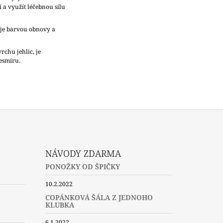
í a využít léčebnou sílu
 je barvou obnovy a
chu jehlic, je
esmíru.
NÁVODY ZDARMA
PONOŽKY OD ŠPIČKY
10.2.2022
COPÁNKOVÁ ŠÁLA Z JEDNOHO
KLUBKA
6.1.2022