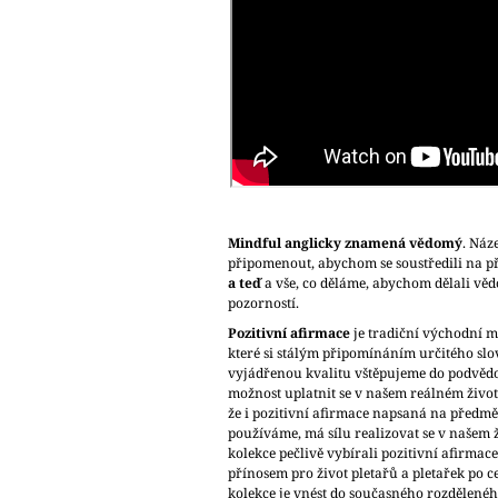
Mindful anglicky znamená vědomý
. Náz
připomenout, abychom se soustředili na 
a teď
a vše, co děláme, abychom dělali věd
pozorností.
Pozitivní afirmace
je tradiční východní m
které si stálým připomínáním určitého slov
vyjádřenou kvalitu vštěpujeme do podvědo
možnost uplatnit se v našem reálném životě
že i pozitivní afirmace napsaná na předmět
používáme, má sílu realizovat se v našem ž
kolekce pečlivě vybírali pozitivní afirmace
přínosem pro život pletařů a pletařek po 
kolekce je vnést do současného rozdělenéh