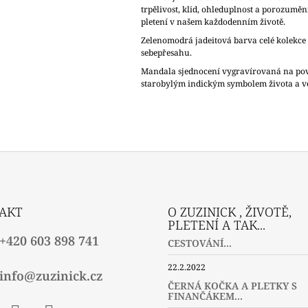
trpělivost, klid, ohleduplnost a porozuměn
pletení v našem každodenním životě.
Zelenomodrá jadeitová barva celé kolekce
sebepřesahu.
Mandala sjednocení vygravírovaná na povr
starobylým indickým symbolem života a v
AKT
O ZUZINICK , ŽIVOTĚ,
PLETENÍ A TAK...
+420 603 898 741
CESTOVÁNÍ...
22.2.2022
info@zuzinick.cz
ČERNÁ KOČKA A PLETKY S
FINANČÁKEM...