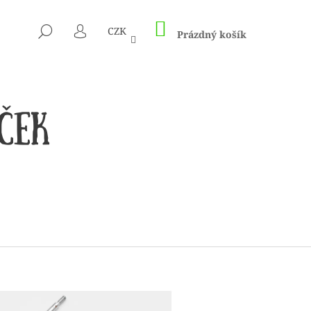
NÁKUPNÍ
HLEDAT
CZK
KOŠÍK
Prázdný košík
PŘIHLÁŠENÍ
 1505 KUNTERBUNT