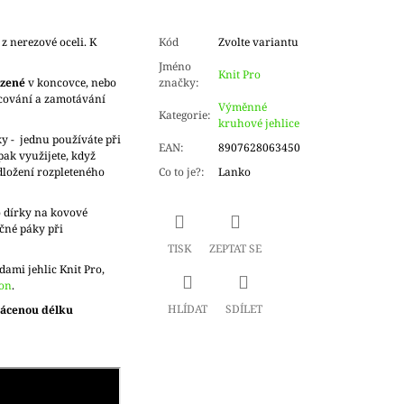
 nerezové oceli. K
Kód
Zvolte variantu
Jméno
Knit Pro
azené
v koncovce, nebo
značky
:
cování a zamotávání
Výměnné
Kategorie
:
kruhové jehlice
y - jednu používáte při
EAN
:
8907628063450
ak využijete, když
dložení rozpleteného
Co to je?
:
Lanko
 dírky na kovové
čné páky při
TISK
ZEPTAT SE
dami jehlic Knit Pro,
ion
.
HLÍDAT
SDÍLET
rácenou délku