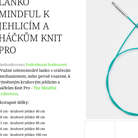
LANKO
MINDFUL K
JEHLICÍM A
HÁČKŮM KNIT
PRO
Průměrné
Neohodnoceno
Podrobnosti hodnocení
hodnocení
Pružné zelenomodré lanko s otáčecím
produktu
mechanismem, nebo pevně vsazené, k
e
výměnným kruhovým jehlicím a
,0
háčkům Knit Pro -
The Mindful
Collection
.
5
dostupné délky:
vězdiček.
20 cm - kruhové jehlice 40 cm
28 cm - kruhové jehlice 48 cm
35 cm - kruhové jehlice 60 cm
56 cm - kruhové jehlice 80 cm
76 cm - kruhové jehlice 100 cm