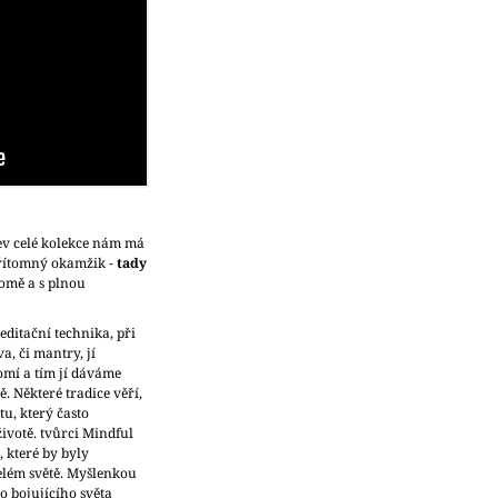
ev celé kolekce nám má
přítomný okamžik -
tady
omě a s plnou
editační technika, při
a, či mantry, jí
mí a tím jí dáváme
. Některé tradice věří,
u, který často
ivotě. tvůrci Mindful
, které by byly
celém světě. Myšlenkou
o bojujícího světa