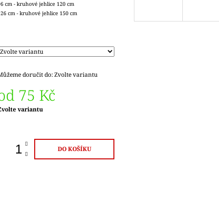
96 cm - kruhové jehlice 120 cm
126 cm - kruhové jehlice 150 cm
Můžeme doručit do:
Zvolte variantu
od
75 Kč
Měrná
Zvolte variantu
ena:
DO KOŠÍKU