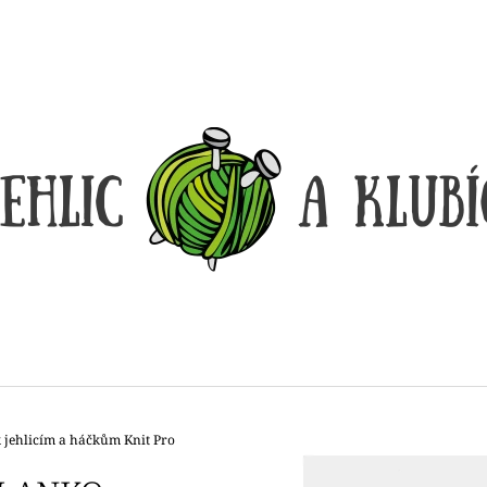
CO POTŘEBUJETE NAJÍT?
HLEDAT
DOPORUČUJEME
 jehlicím a háčkům Knit Pro
DÓZIČKA NA DROBNOSTI
REGGAE OMBRÉ
14 Kč
165 Kč