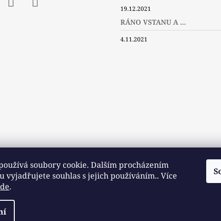
19.12.2021
ebook
Instagram
Twitter
RÁNO VSTANU A ...
4.11.2021
používá soubory cookie. Dalším procházením
S
 vyjadřujete souhlas s jejich používáním.. Více
zde
.
Slovníček pojmů
Často kladené dotazy
Užitečné a zajímavé odkazy
ní
razena.