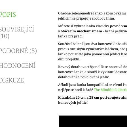
POPIS
Ohebné zelenomodré lanko s koncovkami z
jehlicím se připojuje šroubováním.
Můžete si vybrat lanko klasicky
pevně vs
SOUVISEJÍCÍ
s otáčecím mechanismem
- brání překru
(10)
lanka při práci.
Součástí balení jsou dva koncové kloboučk
PODOBNÉ (5)
práci s tuniským výměnným háčkem, obě p
lanko použijete jako pomocnou jehlici k o
dílu projektu.
HODNOCENÍ
Kovový dotahovací špendlík se nasouvá do
koncovce lanka a slouží k vyvinutí dostate
dotahování a povolování jehlic.
DISKUZE
Ačkoli jsou lanka kompatibilní se všemi řa
nejlépe se hodí k řadě
The Mindful Collect
K lankům 20 cm a 28 cm potřebujete zk
koncových jehlic!