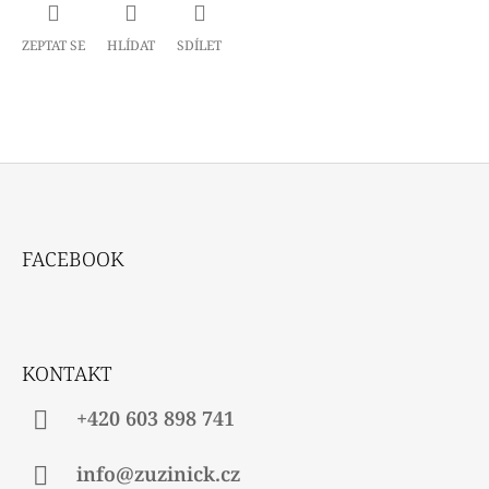
ZEPTAT SE
HLÍDAT
SDÍLET
Z
Á
FACEBOOK
P
A
T
Í
KONTAKT
+420 603 898 741
info@zuzinick.cz