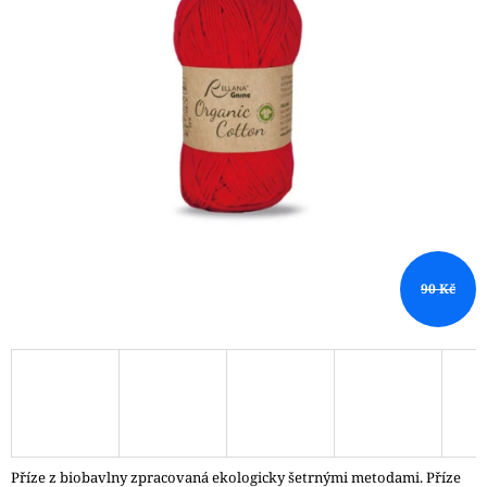
A
J
Í
T
?
HLEDAT
90 Kč
D
O
P
O
R
U
Č
Příze z biobavlny zpracovaná ekologicky šetrnými metodami. Příze
U