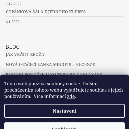
10.2.2022
COPÁNKOVÁ ŠÁLA Z JEDNOHO KLUBKA
6.1.2022
BLOG
JAK VRÁTIT ZBOŽÍ?
NOVÁ OTÁČECÍ LANKA MINDFUL - RECENZE
PLETENÍ PONOŽEK JAKO TERAPIE A RELAXACE
Tento web používá soubory cookie. Dalším
procházením tohoto webu vyjadřujete souhlas s jejich
používáním.. Více informací
zde
.
Slovníček pojmů
Často kladené dotazy
Nastavení
Užitečné a zajímavé odkazy
© 2026 U jehlic a klubíček - zuzinick.cz.
Vytvořil Shoptet