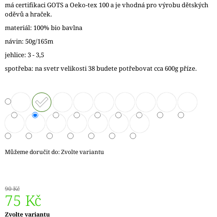
má certifikaci GOTS a Oeko-tex 100 a je vhodná pro výrobu dětských
J
oděvů a hraček.
E
M
materiál: 100% bio bavlna
E
návin: 50g/165m
jehlice: 3 - 3,5
ZAUBERBALL
100
spotřeba: na svetr velikosti 38 budete potřebovat cca 600g příze.
TEEZEREMONIE
2249
350
Kč
Můžeme doručit do:
Zvolte variantu
90 Kč
75 Kč
Měrná
Zvolte variantu