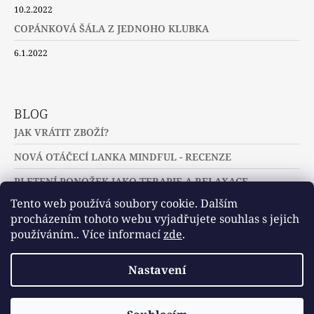
10.2.2022
COPÁNKOVÁ ŠÁLA Z JEDNOHO KLUBKA
6.1.2022
BLOG
JAK VRÁTIT ZBOŽÍ?
NOVÁ OTÁČECÍ LANKA MINDFUL - RECENZE
PLETENÍ PONOŽEK JAKO TERAPIE A RELAXACE
Tento web používá soubory cookie. Dalším
procházením tohoto webu vyjadřujete souhlas s jejich
používáním.. Více informací
zde
.
Slovníček pojmů
Často kladené dotazy
Nastavení
Užitečné a zajímavé odkazy
© 2026 U jehlic a klubíček - zuzinick.cz.
Vytvořil Shoptet