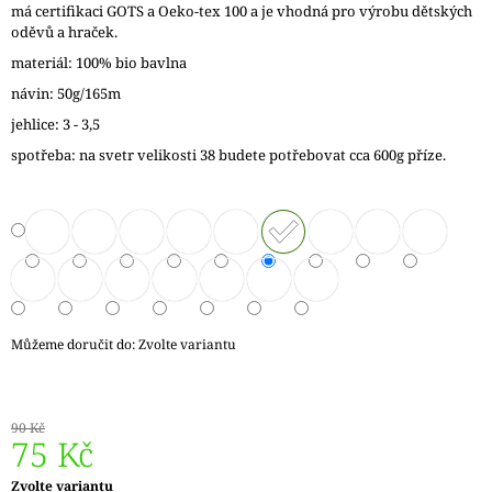
má certifikaci GOTS a Oeko-tex 100 a je vhodná pro výrobu dětských
J
oděvů a hraček.
E
M
materiál: 100% bio bavlna
E
návin: 50g/165m
jehlice: 3 - 3,5
REGGAE
OMBRÉ
spotřeba: na svetr velikosti 38 budete potřebovat cca 600g příze.
1505
KUNTERBUNT
165
Kč
Můžeme doručit do:
Zvolte variantu
90 Kč
75 Kč
Měrná
Zvolte variantu