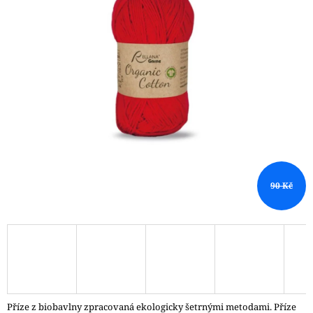
A
J
Í
T
?
HLEDAT
90 Kč
D
O
P
O
R
U
Č
Příze z biobavlny zpracovaná ekologicky šetrnými metodami. Příze
U