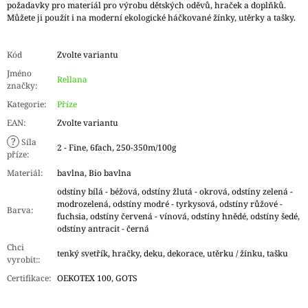
požadavky pro materiál pro výrobu dětských oděvů, hraček a doplňků.
Můžete ji použít i na moderní ekologické háčkované žínky, utěrky a tašky.
Kód
Zvolte variantu
Jméno
Rellana
značky
:
Kategorie
:
Příze
EAN
:
Zvolte variantu
?
Síla
2 - Fine, 6fach, 250-350m/100g
příze
:
Materiál
:
bavlna, Bio bavlna
odstíny bílá - béžová, odstíny žlutá - okrová, odstíny zelená -
modrozelená, odstíny modré - tyrkysová, odstíny růžové -
Barva
:
fuchsia, odstíny červená - vínová, odstíny hnědé, odstíny šedé,
odstíny antracit - černá
Chci
tenký svetřík, hračky, deku, dekorace, utěrku / žínku, tašku
vyrobit:
:
Certifikace
:
OEKOTEX 100, GOTS