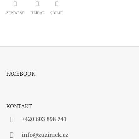
ZEPTAT SE
HLÍDAT
SDÍLET
Z
Á
FACEBOOK
P
A
T
Í
KONTAKT
+420 603 898 741
info@zuzinick.cz