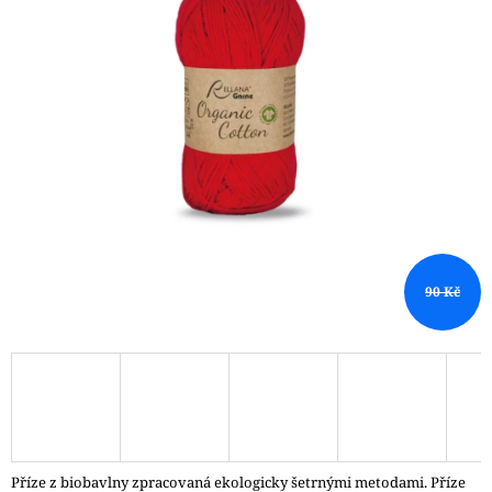
A
J
Í
T
?
HLEDAT
90 Kč
D
O
P
O
R
U
Č
Příze z biobavlny zpracovaná ekologicky šetrnými metodami. Příze
U