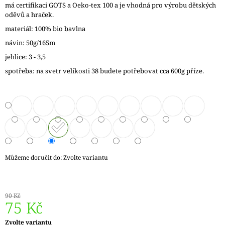
má certifikaci GOTS a Oeko-tex 100 a je vhodná pro výrobu dětských
J
oděvů a hraček.
E
M
materiál: 100% bio bavlna
E
návin: 50g/165m
jehlice: 3 - 3,5
DÓZIČKA
NA
spotřeba: na svetr velikosti 38 budete potřebovat cca 600g příze.
DROBNOSTI
14
Kč
Můžeme doručit do:
Zvolte variantu
90 Kč
75 Kč
Měrná
Zvolte variantu