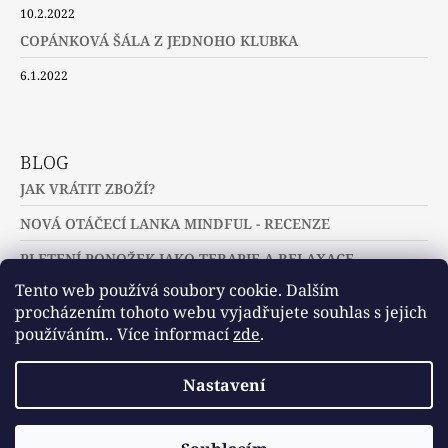
10.2.2022
COPÁNKOVÁ ŠÁLA Z JEDNOHO KLUBKA
6.1.2022
BLOG
JAK VRÁTIT ZBOŽÍ?
NOVÁ OTÁČECÍ LANKA MINDFUL - RECENZE
PLETENÍ PONOŽEK JAKO TERAPIE A RELAXACE
Tento web používá soubory cookie. Dalším
procházením tohoto webu vyjadřujete souhlas s jejich
používáním.. Více informací
zde
.
Slovníček pojmů
Často kladené dotazy
Nastavení
Užitečné a zajímavé odkazy
© 2026 U jehlic a klubíček - zuzinick.cz.
Vytvořil Shoptet