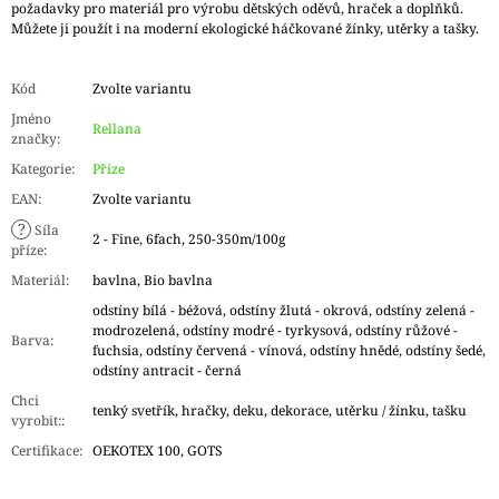
požadavky pro materiál pro výrobu dětských oděvů, hraček a doplňků.
Můžete ji použít i na moderní ekologické háčkované žínky, utěrky a tašky.
Kód
Zvolte variantu
Jméno
Rellana
značky
:
Kategorie
:
Příze
EAN
:
Zvolte variantu
?
Síla
2 - Fine, 6fach, 250-350m/100g
příze
:
Materiál
:
bavlna, Bio bavlna
odstíny bílá - béžová, odstíny žlutá - okrová, odstíny zelená -
modrozelená, odstíny modré - tyrkysová, odstíny růžové -
Barva
:
fuchsia, odstíny červená - vínová, odstíny hnědé, odstíny šedé,
odstíny antracit - černá
Chci
tenký svetřík, hračky, deku, dekorace, utěrku / žínku, tašku
vyrobit:
:
Certifikace
:
OEKOTEX 100, GOTS