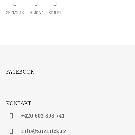
ZEPTAT SE
HLÍDAT
SDÍLET
Z
Á
FACEBOOK
P
A
T
Í
KONTAKT
+420 603 898 741
info@zuzinick.cz