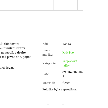
í i skladování
Kód
12813
u z vnitřní strany
Jméno
a na mobil, v druhé
Knit Pro
značky
:
ka má pevné dno, pojme
Projektové
Kategorie
:
tašky
kartáčovat.
890762802504
EAN
:
5
Materiál
:
fleece
Položka byla vyprodána…