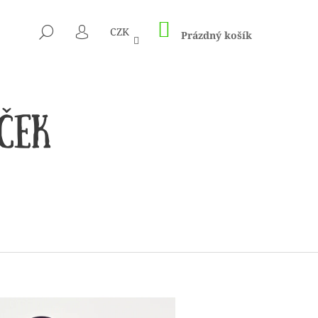
NÁKUPNÍ
HLEDAT
CZK
KOŠÍK
Prázdný košík
PŘIHLÁŠENÍ
CÍM A HÁČKŮM KNIT
ED – NEREZOVÉ PEVNÉ