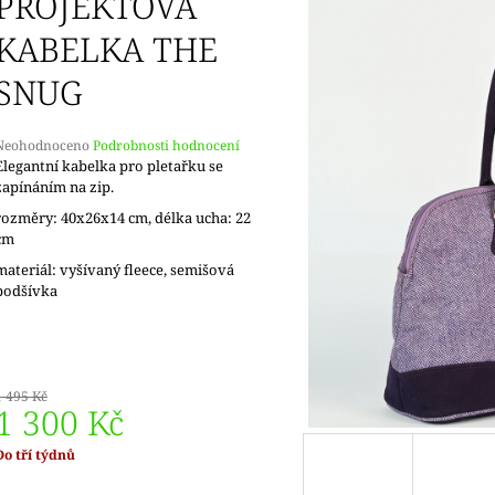
PROJEKTOVÁ
DOPRODEJ
KONCOVKY
65 Kč
82 Kč
KABELKA THE
SNUG
Průměrné
Neohodnoceno
Podrobnosti hodnocení
hodnocení
Elegantní kabelka pro pletařku se
produktu
zapínáním na zip.
e
rozměry: 40x26x14 cm, délka ucha: 22
,0
cm
5
materiál: vyšívaný fleece, semišová
vězdiček.
podšívka
1 495 Kč
1 300 Kč
Měrná
Do tří týdnů
ena: