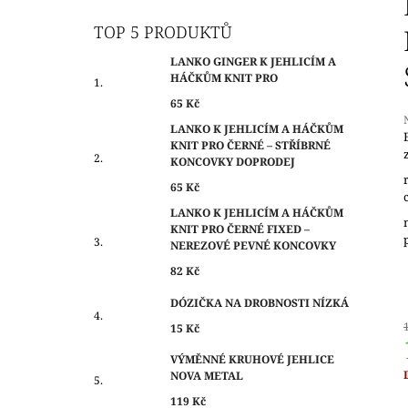
O
65 Kč
S
TOP 5 PRODUKTŮ
T
LANKO GINGER K JEHLICÍM A
R
HÁČKŮM KNIT PRO
A
65 Kč
N
LANKO K JEHLICÍM A HÁČKŮM
N
KNIT PRO ČERNÉ – STŘÍBRNÉ
Í
KONCOVKY DOPRODEJ
j
0
P
65 Kč
z
A
LANKO K JEHLICÍM A HÁČKŮM
KNIT PRO ČERNÉ FIXED –
N
h
NEREZOVÉ PEVNÉ KONCOVKY
E
82 Kč
L
DÓZIČKA NA DROBNOSTI NÍZKÁ
15 Kč
VÝMĚNNÉ KRUHOVÉ JEHLICE
NOVA METAL
c
119 Kč