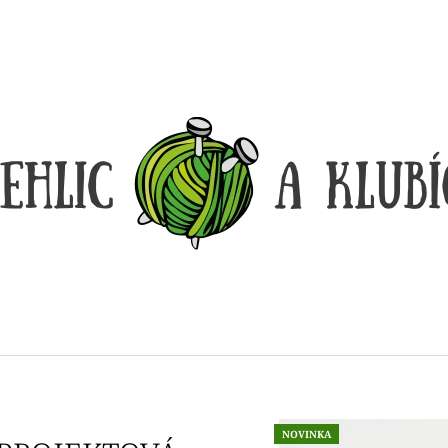
CO POTŘEBUJETE NAJÍT?
HLEDAT
DOPORUČUJEME
LANKO K JEHLICÍM A HÁČKŮM KNIT
LANKO K JEHLI
PRO ČERNÉ – STŘÍBRNÉ KONCOVKY
PRO ČERNÉ FIX
NOVINKA