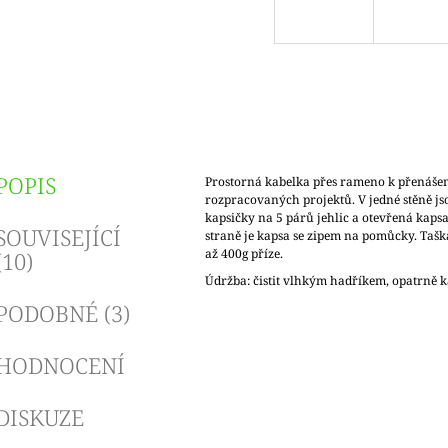
POPIS
Prostorná kabelka přes rameno k přenášen
rozpracovaných projektů. V jedné stěně jso
kapsičky na 5 párů jehlic a otevřená kaps
SOUVISEJÍCÍ
straně je kapsa se zipem na pomůcky. Taš
až 400g příze.
(10)
Údržba: čistit vlhkým hadříkem, opatrně 
PODOBNÉ (3)
HODNOCENÍ
DISKUZE