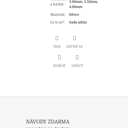
3.00mm, 3.50mm,
a háčků
:
4.00mm
Materiál
:
Dřevo
Co to je?
:
Sada jehlic
TISK
ZEPTAT SE
HLÍDAT
SDÍLET
NÁVODY ZDARMA