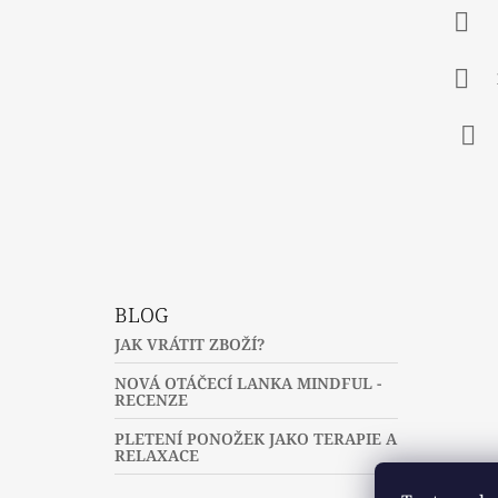
A
T
Í
Fac
BLOG
JAK VRÁTIT ZBOŽÍ?
NOVÁ OTÁČECÍ LANKA MINDFUL -
RECENZE
PLETENÍ PONOŽEK JAKO TERAPIE A
RELAXACE