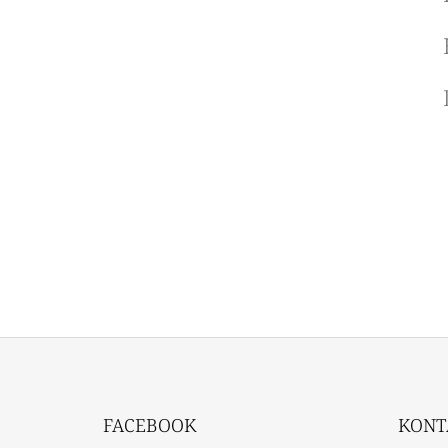
Z
Á
FACEBOOK
KONT
P