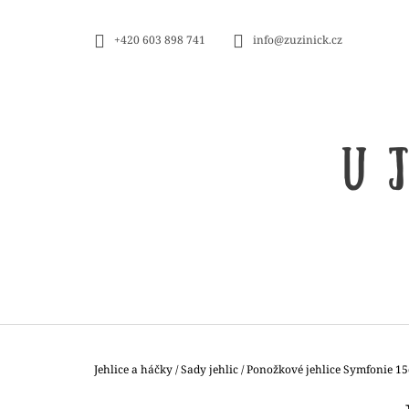
K
Přejít
na
O
ZPĚT
ZPĚT
+420 603 898 741
info@zuzinick.cz
obsah
DO
DO
Š
OBCHODU
OBCHODU
Í
K
Domů
Jehlice a háčky
/
Sady jehlic
/
Ponožkové jehlice Symfonie 15
ZAUBERBALL 100 TEEZEREMONIE
P
2249