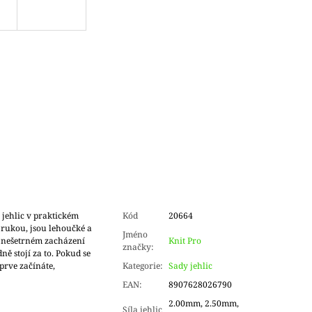
jehlic v praktickém
Kód
20664
 rukou, jsou lehoučké a
Jméno
i nešetrném zacházení
Knit Pro
značky
:
ně stojí za to. Pokud se
prve začínáte,
Kategorie
:
Sady jehlic
EAN
:
8907628026790
2.00mm, 2.50mm,
Síla jehlic