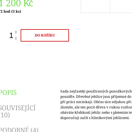
1 200 Kč
Měrná
72 hod
(3 ks)
ena:
DO KOŠÍKU
POPIS
Sada nejčastěji používaných ponožkových 
pouzdře. Dřevěné jehlice jsou příjemné do
při práci necinkají. Občas sice nějakou př
SOUVISEJÍCÍ
zlomíte, ale ten pocit dřeva v rukou rozhod
obáváte křehkosti jehlic nebo s pletením te
(10)
doporučuji začít s hliníkovými jehlicemi.
PODOBNÉ (4)