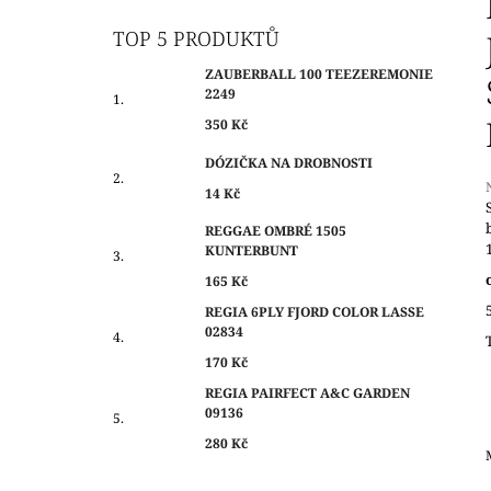
O
350 Kč
S
TOP 5 PRODUKTŮ
T
ZAUBERBALL 100 TEEZEREMONIE
R
2249
A
350 Kč
N
DÓZIČKA NA DROBNOSTI
N
14 Kč
Í
P
REGGAE OMBRÉ 1505
j
KUNTERBUNT
A
0
N
165 Kč
z
E
REGIA 6PLY FJORD COLOR LASSE
h
02834
L
170 Kč
REGIA PAIRFECT A&C GARDEN
09136
280 Kč