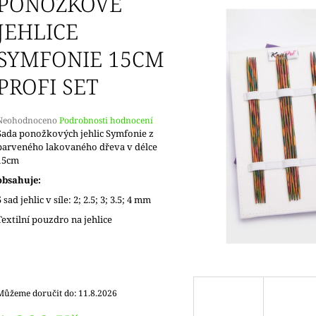
PONOŽKOVÉ
JEHLICE
SYMFONIE 15CM
PROFI SET
Průměrné
Neohodnoceno
Podrobnosti hodnocení
hodnocení
Sada ponožkových jehlic Symfonie z
produktu
barveného lakovaného dřeva v délce
e
15cm
,0
obsahuje:
5
5 sad jehlic v síle: 2; 2.5; 3; 3.5; 4 mm
vězdiček.
Textilní pouzdro na jehlice
Můžeme doručit do:
11.8.2026