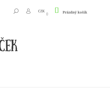
NÁKUPNÍ
HLEDAT
CZK
KOŠÍK
Prázdný košík
PŘIHLÁŠENÍ
 1505 KUNTERBUNT