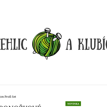
CO POTŘEBUJETE NAJÍT?
HLEDAT
DOPORUČUJEME
cm Profi Set
DÓZIČKA NA DROBNOSTI
REGGAE OMBRÉ
NOVINKA
14 Kč
165 Kč