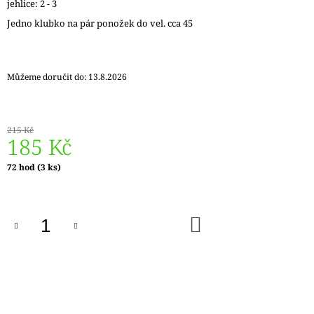
jehlice: 2 - 3
J
Jedno klubko na pár ponožek do vel. cca 45
E
M
E
Můžeme doručit do:
13.8.2026
REGIA
6PLY
FJORD
COLOR
LASSE
215 Kč
185 Kč
02834
170
Měrná
72 hod
(3 ks)
Kč
cena:
Původně:
215
Kč
DO
KOŠÍKU