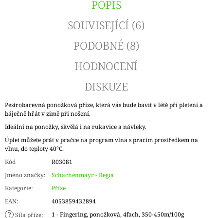
POPIS
SOUVISEJÍCÍ (6)
PODOBNÉ (8)
HODNOCENÍ
DISKUZE
Pestrobarevná ponožková příze, která vás bude bavit v létě při pletení a
báječně hřát v zimě při nošení.
Ideální na ponožky, skvělá i na rukavice a návleky.
Úplet můžete prát v pračce na program vlna s pracím prostředkem na
vlnu, do teploty 40°C.
Kód
R03081
Jméno značky
:
Schachenmayr - Regia
Kategorie
:
Příze
EAN
:
4053859432894
?
1 - Fingering, ponožková, 4fach, 350-450m/100g
Síla příze
: