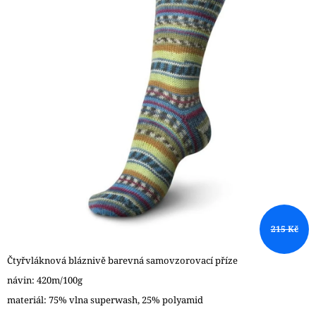
5
A
hvězdiček.
J
Í
T
?
HLEDAT
D
215 Kč
O
P
O
Čtyřvláknová bláznivě barevná samovzorovací příze
R
návin: 420m/100g
U
Č
materiál: 75% vlna superwash, 25% polyamid
U