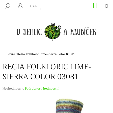
K
Přejít
NÁKU
M
HLEDAT
CZK
na
KOŠÍK
O
PŘIHLÁŠENÍ
ZPĚT
ZPĚT
obsah
Š
Í
C
K
O
P
O
T
Domů
Příze
/
Regia Folkloric Lime-Sierra Color 03081
Ř
REGIA FOLKLORIC LIME-
E
B
SIERRA COLOR 03081
U
J
Průměrné
Neohodnoceno
Podrobnosti hodnocení
E
hodnocení
produktu
T
je
E
0,0
N
z