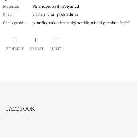
Materiál
:
Vlna superwash, Polyamid
Barva
:
vícebarevná - pestrá duha
Chci vyrobit:
:
ponožky, rukavice, tenký svetřík, návleky, tenkou čepici
ZEPTAT SE
HLÍDAT
SDÍLET
Z
Á
FACEBOOK
P
A
T