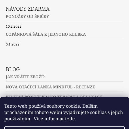
NÁVODY ZDARMA
PONOŽKY OD ŠPIČKY
10.2.2022
COPÁNKOVÁ ŠÁLA Z JEDNOHO KLUBKA
6.1.2022
BLOG
JAK VRÁTIT ZBOŽÍ?
NOVÁ OTÁČECÍ LANKA MINDFUL - RECENZE
PLETENÍ PONOŽEK JAKO TERAPIE A RELAXACE
Tento web používá soubory cookie. Dalším
procházením tohoto webu vyjadřujete souhlas s jejich
používáním.. Více informací
zde
.
Slovníček pojmů
Často kladené dotazy