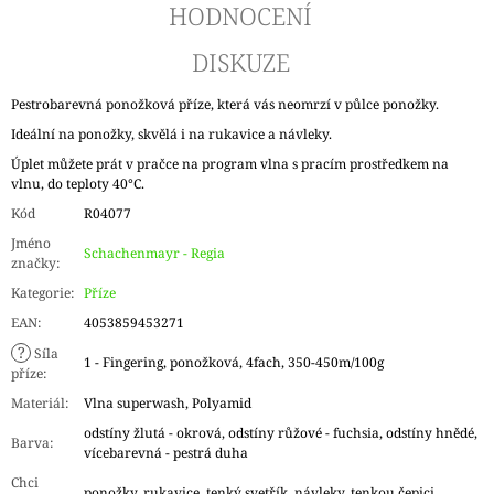
HODNOCENÍ
DISKUZE
Pestrobarevná ponožková příze, která vás neomrzí v půlce ponožky.
Ideální na ponožky, skvělá i na rukavice a návleky.
Úplet můžete prát v pračce na program vlna s pracím prostředkem na
vlnu, do teploty 40°C.
Kód
R04077
Jméno
Schachenmayr - Regia
značky
:
Kategorie
:
Příze
EAN
:
4053859453271
?
Síla
1 - Fingering, ponožková, 4fach, 350-450m/100g
příze
:
Materiál
:
Vlna superwash, Polyamid
odstíny žlutá - okrová, odstíny růžové - fuchsia, odstíny hnědé,
Barva
:
vícebarevná - pestrá duha
Chci
ponožky, rukavice, tenký svetřík, návleky, tenkou čepici