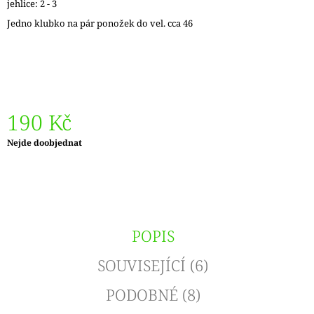
jehlice: 2 - 3
J
Jedno klubko na pár ponožek do vel. cca 46
E
M
E
LANKO
K
JEHLICÍM
190 Kč
A
HÁČKŮM
KNIT
Měrná
Nejde doobjednat
PRO
cena:
ČERNÉ
–
STŘÍBRNÉ
KONCOVKY
DOPRODEJ
POPIS
65
Kč
SOUVISEJÍCÍ (6)
PODOBNÉ (8)