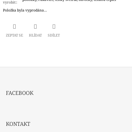
vyrobit:
:
Položka byla vyprodána…
ZEPTAT SE
HLÍDAT
SDÍLET
Z
Á
FACEBOOK
P
A
T
Í
KONTAKT