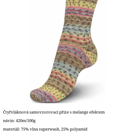
5
A
hvězdiček.
J
Í
T
?
HLEDAT
D
O
P
O
Čtyřvláknová samovzorovací příze s melange efektem
R
návin: 420m/100g
U
Č
materiál: 75% vlna superwash, 25% polyamid
U