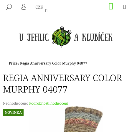
K
Přejít
NÁKU
M
HLEDAT
CZK
na
KOŠÍK
O
PŘIHLÁŠENÍ
ZPĚT
ZPĚT
obsah
Š
Í
C
K
O
P
O
T
Domů
Příze
/
Regia Anniversary Color Murphy 04077
Ř
REGIA ANNIVERSARY COLOR
E
B
MURPHY 04077
U
J
Průměrné
Neohodnoceno
Podrobnosti hodnocení
E
hodnocení
NOVINKA
produktu
T
je
E
0,0
N
z