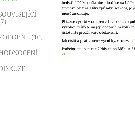
hedvábí. Příze neškrábe a hodí se na háčko
strojové pletení. Díky způsobu seskání, je p
SOUVISEJÍCÍ
méně žmolkuje.
(7)
Příze se vyrábí v omezených várkách a po
výrobce, můžete na její dodání i několik m
jistotu, že předčí vaše očekávání.
PODOBNÉ (10)
Jak čistit a prát vlněné výrobky, se dozvíte
Potřebujete inspiraci? Návod na Möbius-S
HODNOCENÍ
ZDE
DISKUZE