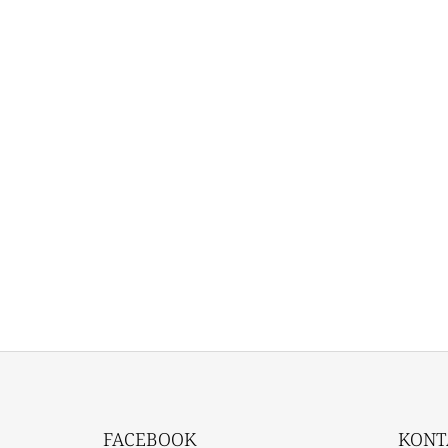
Z
Á
FACEBOOK
KONT