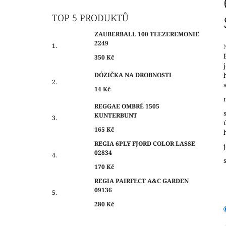
O
350 Kč
S
TOP 5 PRODUKTŮ
T
ZAUBERBALL 100 TEEZEREMONIE
R
2249
A
350 Kč
N
j
DÓZIČKA NA DROBNOSTI
N
0
14 Kč
Í
z
P
REGGAE OMBRÉ 1505
h
KUNTERBUNT
A
N
165 Kč
E
REGIA 6PLY FJORD COLOR LASSE
02834
L
170 Kč
REGIA PAIRFECT A&C GARDEN
09136
280 Kč