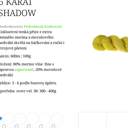
6 KARAT
SHADOW
Průměrné
Neohodnoceno
Podrobnosti hodnocení
hodnocení
Exkluzivní tenká příze z extra
produktu
jemného merina a morušového
e
hedvábí skvělá na háčkování a ruční i
,0
strojové pletení
návin: 600m / 100g
5
vězdiček.
složení: 80% merino vlne fine s
úpravou
superwash
, 20% morušové
hedvábí
jehlice: 3 - 6 podle hustoty úpletu
spotřeba: svetr vel. 38: 300 - 400g