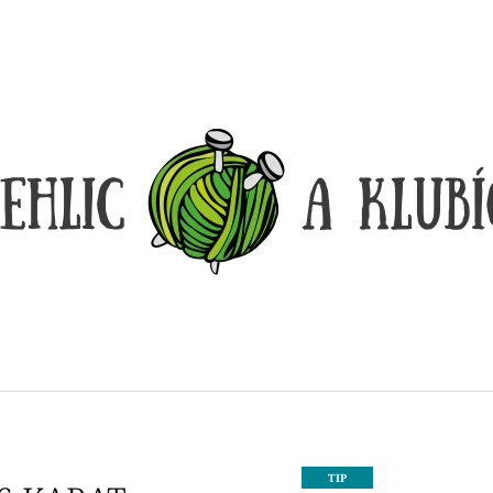
CO POTŘEBUJETE NAJÍT?
HLEDAT
DOPORUČUJEME
DÓZIČKA NA DROBNOSTI
REGGAE OMBRÉ
TIP
14 Kč
165 Kč