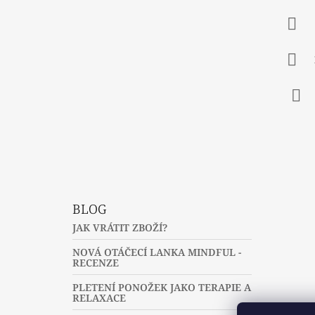
P
A
T
Í
Fac
BLOG
JAK VRÁTIT ZBOŽÍ?
NOVÁ OTÁČECÍ LANKA MINDFUL -
RECENZE
PLETENÍ PONOŽEK JAKO TERAPIE A
RELAXACE