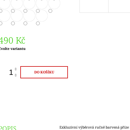
490 Kč
Měrná
Zvolte variantu
ena:
DO KOŠÍKU
POPIS
Exkluzivní výběrová ručně barvená příze 