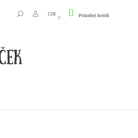
NÁKUPNÍ
HLEDAT
CZK
KOŠÍK
Prázdný košík
PŘIHLÁŠENÍ
 1505 KUNTERBUNT