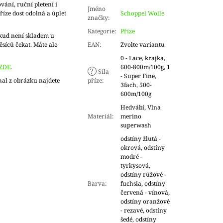
vání, ruční pletení i
Jméno
říze dost odolná a úplet
Schoppel Wolle
značky
:
Kategorie
:
Příze
kud není skladem u
ěsíců čekat. Máte ale
EAN
:
Zvolte variantu
0 - Lace, krajka,
ZDE
.
600-800m/100g, 1
?
Síla
- Super Fine,
hal z obrázku najdete
příze
:
3fach, 500-
600m/100g
Hedvábí, Vlna
Materiál
:
merino
superwash
odstíny žlutá -
okrová, odstíny
modré -
tyrkysová,
odstíny růžové -
Barva
:
fuchsia, odstíny
červená - vínová,
odstíny oranžové
- rezavé, odstíny
šedé, odstíny