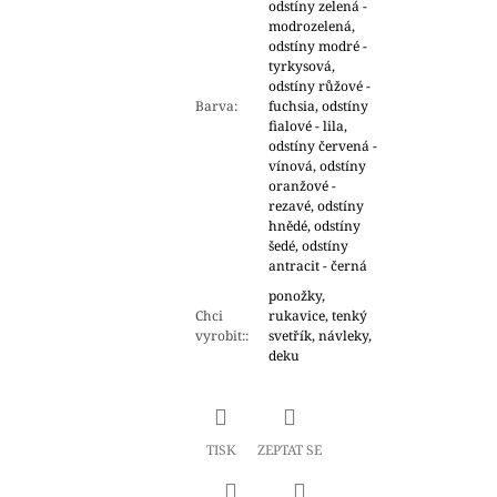
odstíny zelená -
modrozelená,
odstíny modré -
tyrkysová,
odstíny růžové -
Barva
:
fuchsia, odstíny
fialové - lila,
odstíny červená -
vínová, odstíny
oranžové -
rezavé, odstíny
hnědé, odstíny
šedé, odstíny
antracit - černá
ponožky,
Chci
rukavice, tenký
vyrobit:
:
svetřík, návleky,
deku
TISK
ZEPTAT SE