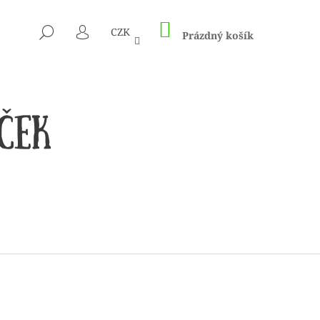
NÁKUPNÍ
HLEDAT
CZK
KOŠÍK
Prázdný košík
PŘIHLÁŠENÍ
 1505 KUNTERBUNT