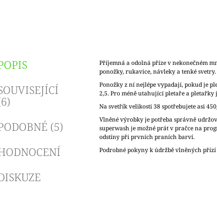
POPIS
Příjemná a odolná příze v nekonečném mn
ponožky, rukavice, návleky a tenké svetry
Ponožky z ní nejlépe vypadají, pokud je ple
SOUVISEJÍCÍ
2,5. Pro méně utahující pletaře a pletařky j
(6)
Na svetřík velikosti 38 spotřebujete asi 450
Vlněné výrobky je potřeba správně udržov
PODOBNÉ (5)
superwash je možné prát v pračce na pro
odstíny při prvních praních barví.
HODNOCENÍ
Podrobné pokyny k údržbě vlněných přízí
DISKUZE