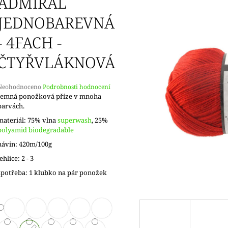
ADMIRAL
JEDNOBAREVNÁ
- 4FACH -
ČTYŘVLÁKNOVÁ
Průměrné
Neohodnoceno
Podrobnosti hodnocení
hodnocení
Jemná ponožková příze v mnoha
produktu
barvách.
e
materiál: 75% vlna
superwash
, 25%
,0
polyamid biodegradable
5
návin: 420m/100g
vězdiček.
jehlice: 2 - 3
spotřeba: 1 klubko na pár ponožek