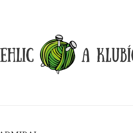
CO POTŘEBUJETE NAJÍT?
HLEDAT
DOPORUČUJEME
DÓZIČKA NA DROBNOSTI
REGGAE OMBRÉ
14 Kč
165 Kč