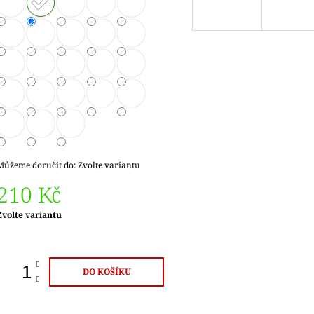
Můžeme doručit do:
Zvolte variantu
210 Kč
Měrná
Zvolte variantu
ena:
DO KOŠÍKU