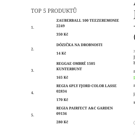
O
350 Kč
S
TOP 5 PRODUKTŮ
T
ZAUBERBALL 100 TEEZEREMONIE
R
2249
A
350 Kč
N
DÓZIČKA NA DROBNOSTI
N
14 Kč
Í
P
REGGAE OMBRÉ 1505
j
KUNTERBUNT
A
0
N
165 Kč
z
E
REGIA 6PLY FJORD COLOR LASSE
h
02834
L
170 Kč
REGIA PAIRFECT A&C GARDEN
09136
280 Kč