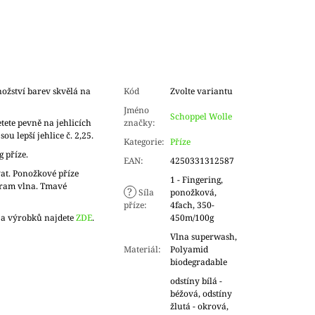
ožství barev skvělá na
Kód
Zvolte variantu
.
Jméno
Schoppel Wolle
tete pevně na jehlicích
značky
:
sou lepší jehlice č. 2,25.
Kategorie
:
Příze
g příze.
EAN
:
4250331312587
at. Ponožkové příze
1 - Fingering,
gram vlna. Tmavé
?
Síla
ponožková,
příze
:
4fach, 350-
 a výrobků najdete
ZDE
.
450m/100g
Vlna superwash,
Materiál
:
Polyamid
biodegradable
odstíny bílá -
béžová, odstíny
žlutá - okrová,