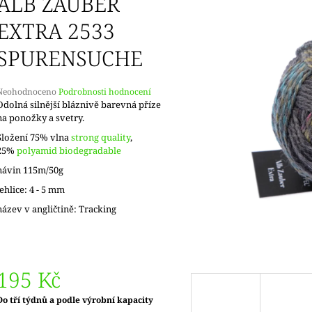
ALB ZAUBER
EXTRA 2533
SPURENSUCHE
Průměrné
Neohodnoceno
Podrobnosti hodnocení
hodnocení
Odolná silnější bláznivě barevná příze
produktu
na ponožky a svetry.
e
Složení 75% vlna
strong quality
,
,0
25%
polyamid biodegradable
5
návin 115m/50g
vězdiček.
jehlice: 4 - 5 mm
název v angličtině: Tracking
195 Kč
Měrná
Do tří týdnů a podle výrobní kapacity
ena: