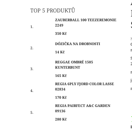
O
350 Kč
S
TOP 5 PRODUKTŮ
T
ZAUBERBALL 100 TEEZEREMONIE
R
2249
A
350 Kč
N
DÓZIČKA NA DROBNOSTI
N
14 Kč
Í
j
0
P
REGGAE OMBRÉ 1505
z
KUNTERBUNT
A
N
165 Kč
h
E
REGIA 6PLY FJORD COLOR LASSE
02834
L
170 Kč
REGIA PAIRFECT A&C GARDEN
09136
280 Kč
c