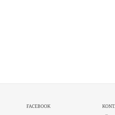
Z
Á
FACEBOOK
KONT
P