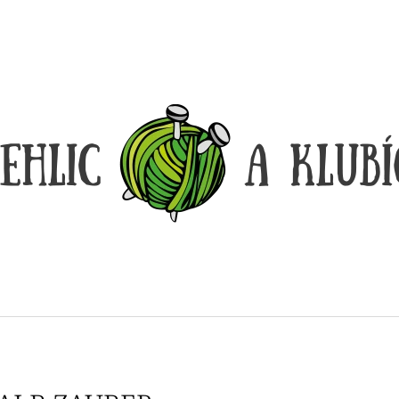
CO POTŘEBUJETE NAJÍT?
HLEDAT
DOPORUČUJEME
DÓZIČKA NA DROBNOSTI
REGGAE OMBRÉ
14 Kč
165 Kč