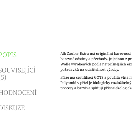
POPIS
Alb Zauber Extra má originální barevnost 
barevné odstíny a přechody. Je jednou z p
Wolle vyrobených podle nejpřísnějších ek
SOUVISEJÍCÍ
požadavků na udržitelnost výroby.
(5)
Příze má certifikaci GOTS a použitá vlna 
Polyamid v přízi je biologicky rozložitelný
procesy a barviva splňují přísné ekologic
HODNOCENÍ
DISKUZE