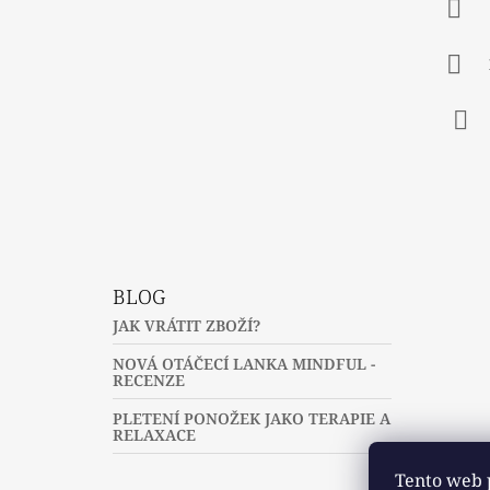
A
T
Í
Fac
BLOG
JAK VRÁTIT ZBOŽÍ?
NOVÁ OTÁČECÍ LANKA MINDFUL -
RECENZE
PLETENÍ PONOŽEK JAKO TERAPIE A
RELAXACE
Tento web 