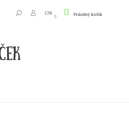
NÁKUPNÍ
HLEDAT
CZK
KOŠÍK
Prázdný košík
PŘIHLÁŠENÍ
 1505 KUNTERBUNT