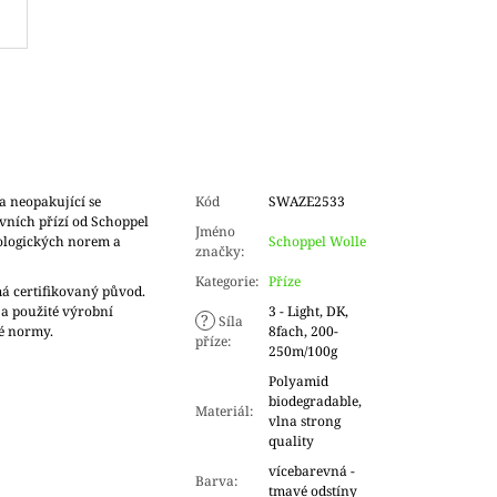
a neopakující se
Kód
SWAZE2533
rvních přízí od Schoppel
Jméno
ologických norem a
Schoppel Wolle
značky
:
Kategorie
:
Příze
má certifikovaný původ.
 a použité výrobní
3 - Light, DK,
?
Síla
ké normy.
8fach, 200-
příze
:
250m/100g
Polyamid
biodegradable,
Materiál
:
vlna strong
quality
vícebarevná -
Barva
:
tmavé odstíny