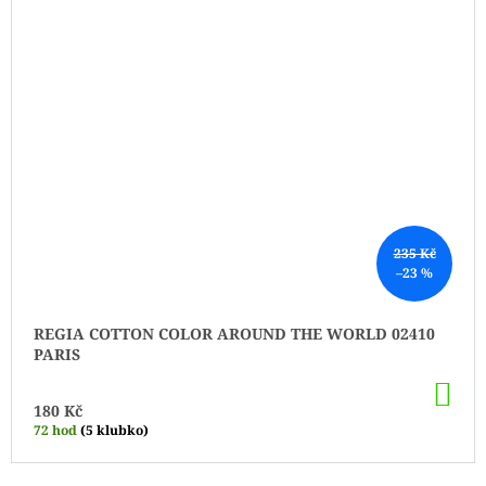
235 Kč
–23 %
REGIA COTTON COLOR AROUND THE WORLD 02410
PARIS
DO
KO
180 Kč
72 hod
(5 klubko)