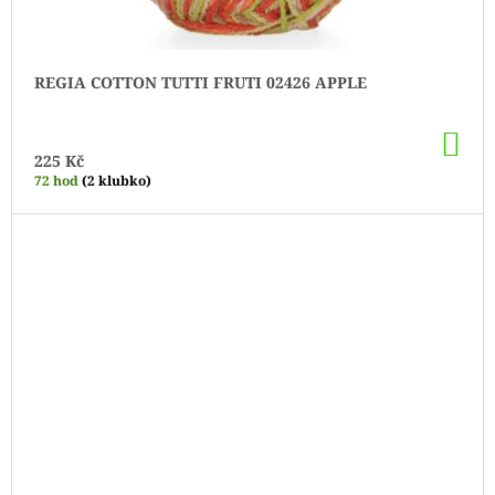
REGIA COTTON TUTTI FRUTI 02426 APPLE
DO
KO
225 Kč
72 hod
(2 klubko)