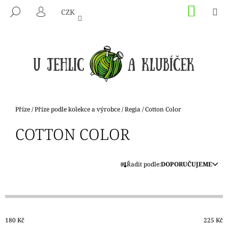
K
Přejít
NÁKU
M
HLEDAT
CZK
na
KOŠÍK
O
PŘIHLÁŠENÍ
ZPĚT
ZPĚT
obsah
Š
Í
C
K
O
P
O
T
Domů
Příze
/
Příze podle kolekce a výrobce
/
Regia
/
Cotton Color
Ř
COTTON COLOR
E
B
Ř
U
Řadit podle:
DOPORUČUJEME
A
J
Z
E
E
T
N
E
180
Kč
225
Kč
Í
N