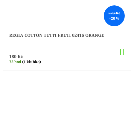
225 Kč
–20 %
REGIA COTTON TUTTI FRUTI 02416 ORANGE
DO
KO
180 Kč
72 hod
(1 klubko)