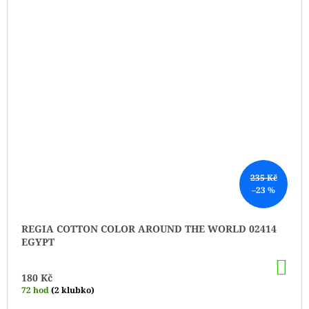
235 Kč
–23 %
REGIA COTTON COLOR AROUND THE WORLD 02414
EGYPT
DO
KO
180 Kč
72 hod
(2 klubko)