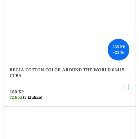
235 Kč
–23 %
REGIA COTTON COLOR AROUND THE WORLD 02415
CUBA
DO
KO
180 Kč
72 hod
(3 klubko)