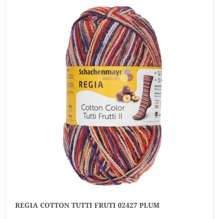
Ý
J
E
P
M
I
E
S
P
DÓZIČKA
NA
R
DROBNOSTI
O
14
D
Kč
U
K
T
Ů
REGIA COTTON TUTTI FRUTI 02427 PLUM