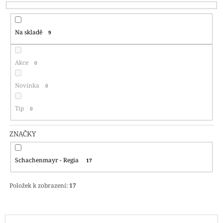
P
A
R
J
Na skladě
9
O
Í
D
T
U
?
Akce
0
K
T
Novinka
0
Ů
Tip
0
HLEDAT
ZNAČKY
D
Schachenmayr - Regia
17
O
P
O
Položek k zobrazení:
17
R
U
Č
V
U