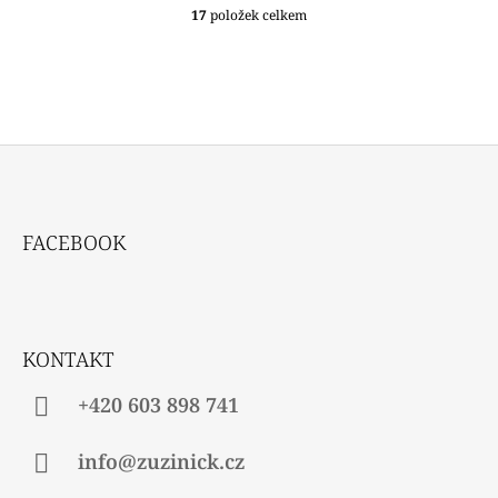
17
položek celkem
O
V
L
Á
D
A
C
Í
P
Z
R
Á
V
FACEBOOK
P
K
Y
A
V
T
Ý
P
Í
KONTAKT
I
S
U
+420 603 898 741
info@zuzinick.cz