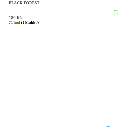
BLACK FOREST
DO
KO
180 Kč
72 hod
(4 klubko)