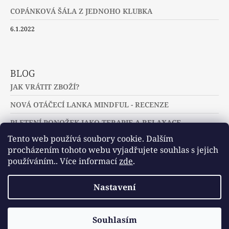
COPÁNKOVÁ ŠÁLA Z JEDNOHO KLUBKA
6.1.2022
BLOG
JAK VRÁTIT ZBOŽÍ?
NOVÁ OTÁČECÍ LANKA MINDFUL - RECENZE
PLETENÍ PONOŽEK JAKO TERAPIE A RELAXACE
Tento web používá soubory cookie. Dalším
procházením tohoto webu vyjadřujete souhlas s jejich
používáním.. Více informací
zde
.
Slovníček pojmů
Často kladené dotazy
Nastavení
Užitečné a zajímavé odkazy
© 2026 U jehlic a klubíček - zuzinick.cz.
Vytvořil Shoptet
Souhlasím
Všechna práva vyhrazena.