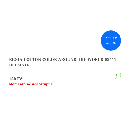
235 Kč
–23 %
REGIA COTTON COLOR AROUND THE WORLD 02411
HELSINIKI
DE
180 Kč
Momentálně nedostupné