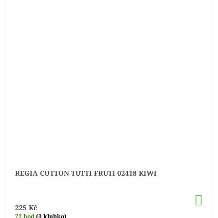
REGIA COTTON TUTTI FRUTI 02418 KIWI
DO
KO
225 Kč
72 hod
(3 klubko)