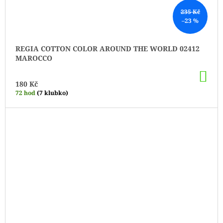
235 Kč
–23 %
REGIA COTTON COLOR AROUND THE WORLD 02412
MAROCCO
DO
KO
180 Kč
72 hod
(7 klubko)