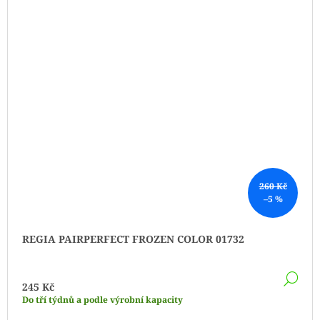
260 Kč
–5 %
REGIA PAIRPERFECT FROZEN COLOR 01732
DE
245 Kč
Do tří týdnů a podle výrobní kapacity