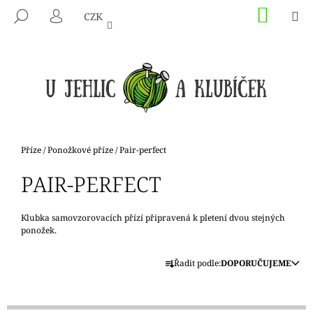
K
Přejít
NÁKU
M
HLEDAT
CZK
na
KOŠÍK
O
PŘIHLÁŠENÍ
ZPĚT
ZPĚT
obsah
Š
Í
C
K
O
P
O
T
Domů
Příze
/
Ponožkové příze
/
Pair-perfect
Ř
PAIR-PERFECT
E
B
U
Klubka samovzorovacích přízí připravená k pletení dvou stejných
ponožek.
J
Ř
E
Řadit podle:
DOPORUČUJEME
A
T
Z
E
E
N