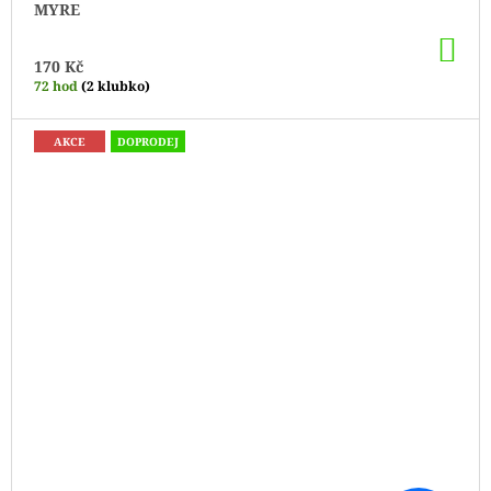
MYRE
DO
KO
170 Kč
72 hod
(2 klubko)
AKCE
DOPRODEJ