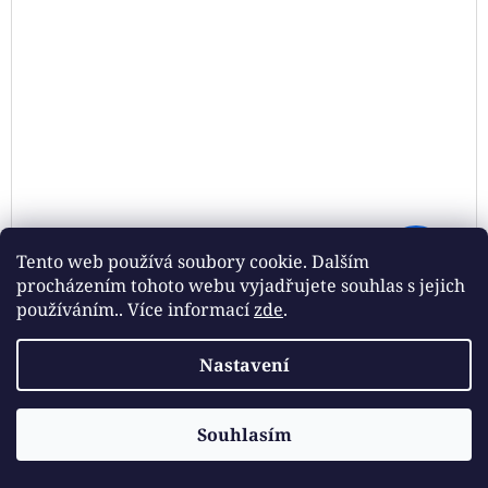
230 Kč
Tento web používá soubory cookie. Dalším
–21 %
procházením tohoto webu vyjadřujete souhlas s jejich
používáním.. Více informací
zde
.
REGIA PAIRFECT A&C NORDLAND COLOR 06818
HEROY
Nastavení
DE
180 Kč
Momentálně nedostupné
Souhlasím