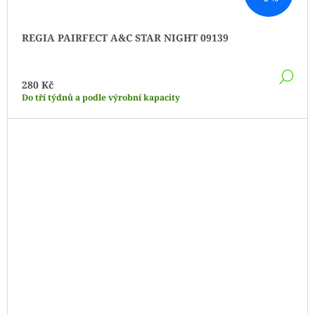
REGIA PAIRFECT A&C STAR NIGHT 09139
DE
280 Kč
Do tří týdnů a podle výrobní kapacity