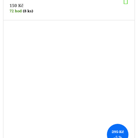
DO
KO
150 Kč
72 hod
(8 ks)
295 Kč
–5 %