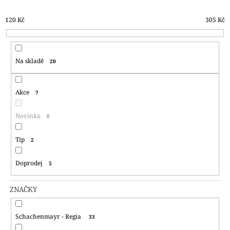
N
A
120
Kč
305
Kč
Í
J
P
Í
R
T
Na skladě
20
O
?
D
U
Akce
7
K
T
Novinka
0
HLEDAT
Ů
Tip
2
D
Doprodej
5
O
P
ZNAČKY
O
R
U
Schachenmayr - Regia
33
Č
U