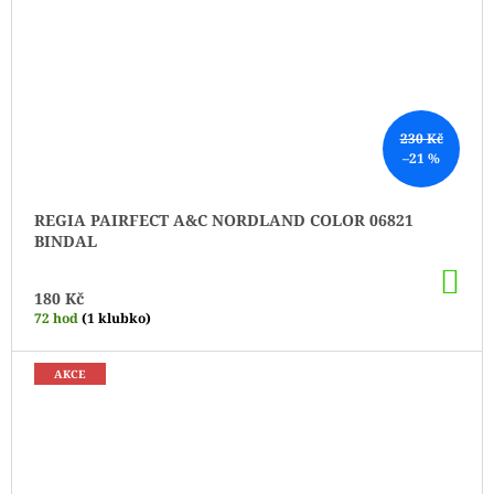
230 Kč
–21 %
REGIA PAIRFECT A&C NORDLAND COLOR 06821
BINDAL
DO
KO
180 Kč
72 hod
(1 klubko)
AKCE