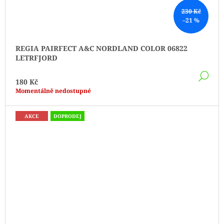
230 Kč
–21 %
REGIA PAIRFECT A&C NORDLAND COLOR 06822
LETRFJORD
DE
180 Kč
Momentálně nedostupné
AKCE
DOPRODEJ