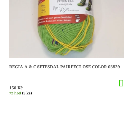
REGIA A & C SETESDAL PAIRFECT OSE COLOR 03829
DO
KO
150 Kč
72 hod
(3 ks)