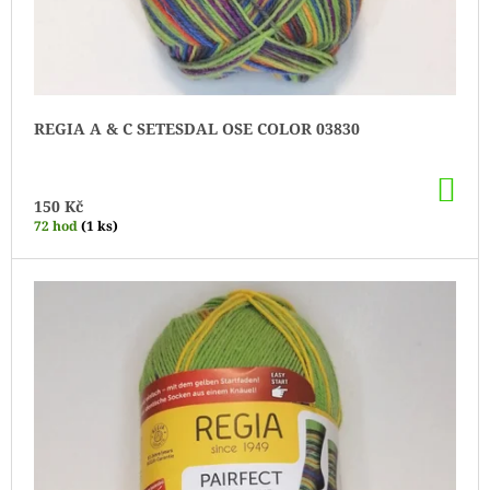
Ů
REGIA A & C SETESDAL OSE COLOR 03830
DO
KO
150 Kč
72 hod
(1 ks)