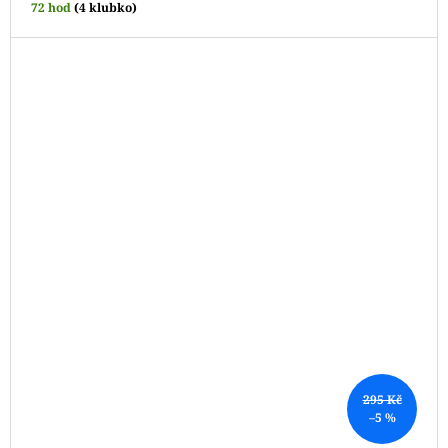
72 hod
(4 klubko)
295 Kč
–5 %