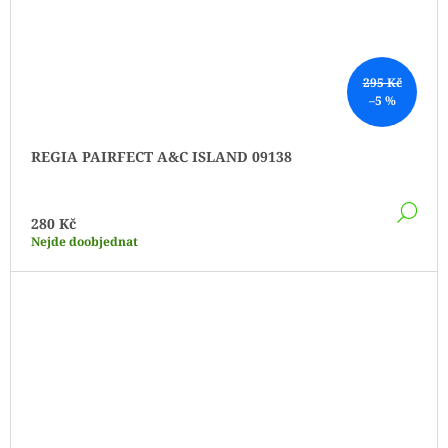
295 Kč
–5 %
REGIA PAIRFECT A&C ISLAND 09138
DE
280 Kč
Nejde doobjednat