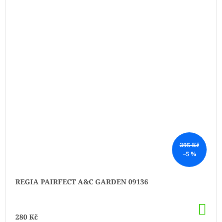
295 Kč
–5 %
REGIA PAIRFECT A&C GARDEN 09136
DO
KO
280 Kč