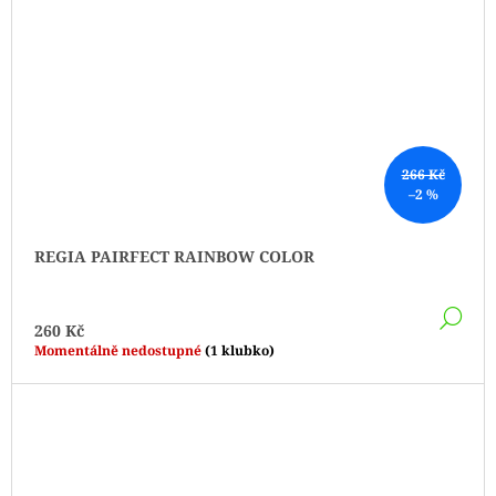
266 Kč
–2 %
REGIA PAIRFECT RAINBOW COLOR
DE
260 Kč
Momentálně nedostupné
(1 klubko)