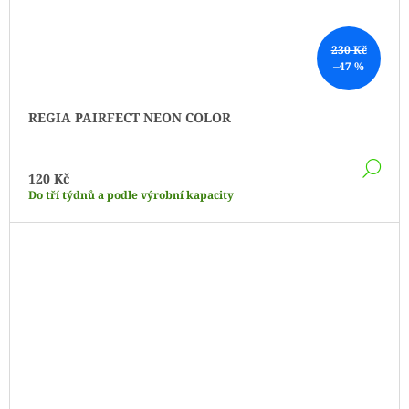
230 Kč
–47 %
REGIA PAIRFECT NEON COLOR
DE
120 Kč
Do tří týdnů a podle výrobní kapacity