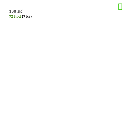
DO
KO
150 Kč
72 hod
(7 ks)