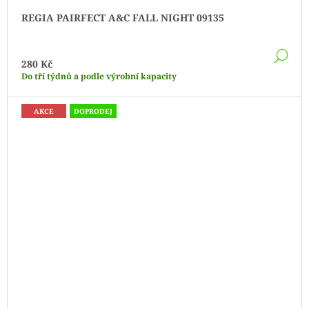
REGIA PAIRFECT A&C FALL NIGHT 09135
DE
280 Kč
Do tří týdnů a podle výrobní kapacity
AKCE
DOPRODEJ