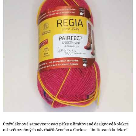
0,0
A
z
J
5
hvězdiček.
Í
T
?
HLEDAT
D
O
P
O
R
U
Čtyřvláknová samovzorovací příze z limitované designové kolekce
Č
od světoznámých návrhářů Arneho a Corlose - limitovaná kolekce!
U