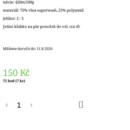
návin: 420m/100g
J
E
materiál: 75% vlna superwash, 25% polyamid
M
jehlice: 2 - 3
E
Jedno klubko na pár ponožek do vel. cca 45
ZAUBERBALL
100
TEEZEREMONIE
Můžeme doručit do:
11.8.2026
2249
350
Kč
150 Kč
Měrná
72 hod
(7 ks)
cena:
DO
KOŠÍKU