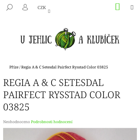
K
Přejít
NÁKU
M
HLEDAT
CZK
na
KOŠÍK
O
PŘIHLÁŠENÍ
ZPĚT
ZPĚT
obsah
Š
Í
C
K
O
P
O
T
Domů
Příze
/
Regia A & C Setesdal Pairfect Rysstad Color 03825
Ř
REGIA A & C SETESDAL
E
B
PAIRFECT RYSSTAD COLOR
U
03825
J
E
T
Průměrné
Neohodnoceno
Podrobnosti hodnocení
hodnocení
E
produktu
N
je