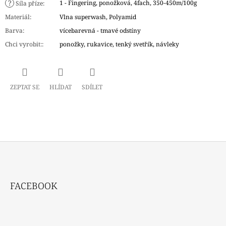
?
1 - Fingering, ponožková, 4fach, 350-450m/100g
Síla příze
:
Materiál
:
Vlna superwash, Polyamid
Barva
:
vícebarevná - tmavé odstíny
Chci vyrobit:
:
ponožky, rukavice, tenký svetřík, návleky
ZEPTAT SE
HLÍDAT
SDÍLET
Z
Á
FACEBOOK
P
A
T