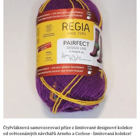
0,0
A
z
J
5
hvězdiček.
Í
T
?
HLEDAT
D
O
P
O
R
U
Čtyřvláknová samovzorovací příze z limitované designové kolekce
Č
od světoznámých návrhářů Arneho a Corlose - limitovaná kolekce!
U