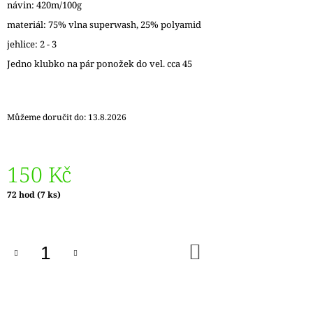
návin: 420m/100g
J
E
materiál: 75% vlna superwash, 25% polyamid
M
jehlice: 2 - 3
E
Jedno klubko na pár ponožek do vel. cca 45
VÝMĚNNÉ
KRUHOVÉ
JEHLICE
Můžeme doručit do:
13.8.2026
NOVA
METAL
119
Kč
150 Kč
Měrná
72 hod
(7 ks)
cena:
DO
KOŠÍKU