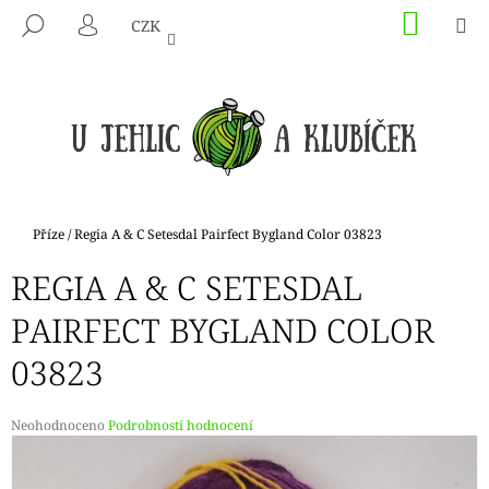
K
Přejít
NÁKU
M
HLEDAT
CZK
na
KOŠÍK
O
PŘIHLÁŠENÍ
ZPĚT
ZPĚT
obsah
Š
Í
C
K
O
P
O
T
Domů
Příze
/
Regia A & C Setesdal Pairfect Bygland Color 03823
Ř
REGIA A & C SETESDAL
E
B
PAIRFECT BYGLAND COLOR
U
03823
J
E
T
Průměrné
Neohodnoceno
Podrobnosti hodnocení
hodnocení
E
produktu
N
je