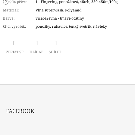
?
1 - Fingering, ponožková, 4fach, 350-450m/100g
Síla příze
:
Materiál
:
Vlna superwash, Polyamid
Barva
:
vícebarevná - tmavé odstíny
Chci vyrobit:
:
ponožky, rukavice, tenký svetřík, návleky
ZEPTAT SE
HLÍDAT
SDÍLET
Z
Á
FACEBOOK
P
A
T