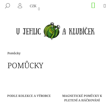
K
Přejít
NÁKU
M
HLEDAT
CZK
na
KOŠÍK
O
PŘIHLÁŠENÍ
ZPĚT
ZPĚT
obsah
Š
Í
C
K
O
P
O
T
Domů
Pomůcky
Ř
POMŮCKY
E
B
U
J
E
PODLE KOLEKCE A VÝROBCE
MAGNETICKÉ POMŮCKY K
T
PLETENÍ A HÁČKOVÁNÍ
E
N