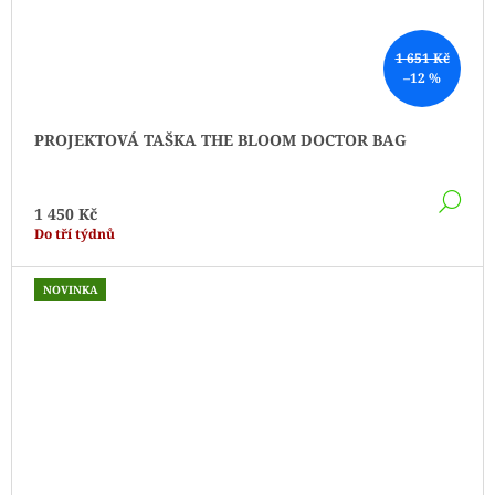
1 651 Kč
–12 %
PROJEKTOVÁ TAŠKA THE BLOOM DOCTOR BAG
DE
1 450 Kč
Do tří týdnů
NOVINKA