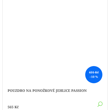
631 Kč
–10 %
POUZDRO NA PONOŽKOVÉ JEHLICE PASSION
DE
565 Kč