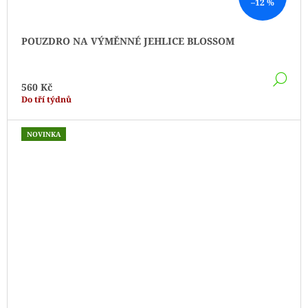
–12 %
POUZDRO NA VÝMĚNNÉ JEHLICE BLOSSOM
DE
560 Kč
Do tří týdnů
NOVINKA