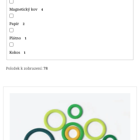
Magnetický kov
4
Papír
2
Plátno
1
Kokos
1
Položek k zobrazení:
78
V
Ý
P
I
S
P
R