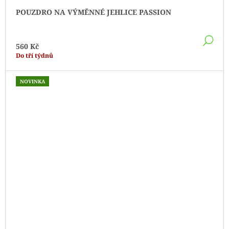
POUZDRO NA VÝMĚNNÉ JEHLICE PASSION
DE
560 Kč
Do tří týdnů
NOVINKA