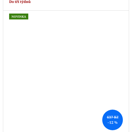
Do tří týdnů
NOVINKA
637 Kč
–12 %