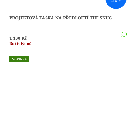
–14 %
PROJEKTOVÁ TAŠKA NA PŘEDLOKTÍ THE SNUG
DE
1 150 Kč
Do tří týdnů
NOVINKA