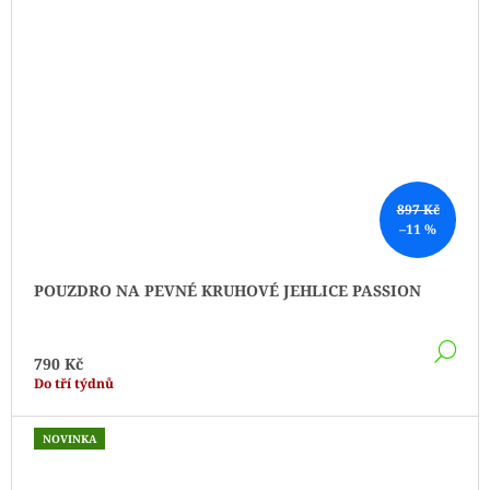
897 Kč
–11 %
POUZDRO NA PEVNÉ KRUHOVÉ JEHLICE PASSION
DE
790 Kč
Do tří týdnů
NOVINKA