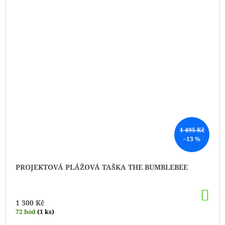
1 495 Kč
–13 %
PROJEKTOVÁ PLÁŽOVÁ TAŠKA THE BUMBLEBEE
DO
KO
1 300 Kč
72 hod
(1 ks)