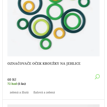
O
D
U
K
T
Ů
OZNAČOVAČE OČEK KROUŽKY NA JEHLICE
DE
60 Kč
72 hod
(1 ks)
zelená a žlutá
fialová a zelená