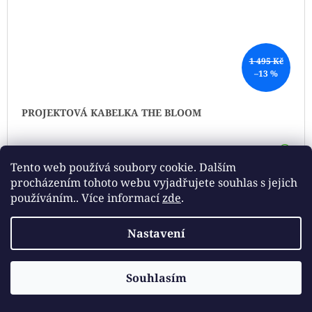
1 495 Kč
–13 %
PROJEKTOVÁ KABELKA THE BLOOM
DE
1 300 Kč
Tento web používá soubory cookie. Dalším
Do tří týdnů
procházením tohoto webu vyjadřujete souhlas s jejich
používáním.. Více informací
zde
.
NOVINKA
Nastavení
Souhlasím