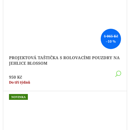
1 065 Kč
–10 %
PROJEKTOVÁ TAŠTIČKA S ROLOVACÍMI POUZDRY NA
JEHLICE BLOSSOM
DE
950 Kč
Do tří týdnů
NOVINKA