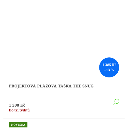
1 385 Kč
–13 %
PROJEKTOVÁ PLÁŽOVÁ TAŠKA THE SNUG
DE
1 200 Kč
Do tří týdnů
NOVINKA