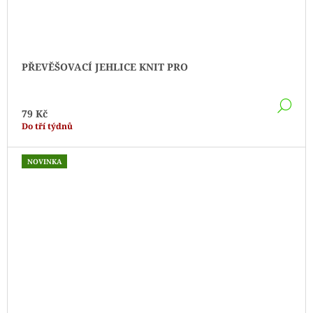
PŘEVĚŠOVACÍ JEHLICE KNIT PRO
DE
79 Kč
Do tří týdnů
NOVINKA