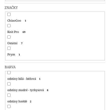
ZNAČKY
ChiaoGoo
1
Knit Pro
69
Ostatní
7
Prym
1
BARVA
odstíny bílá - béžová
1
odstíny modré - tyrkysová
8
odstíny hnědé
2