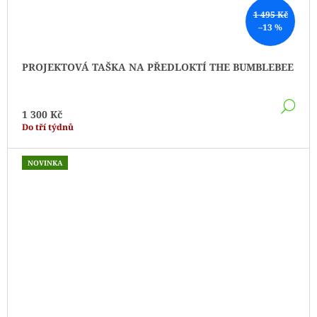
1 495 Kč
–13 %
PROJEKTOVÁ TAŠKA NA PŘEDLOKTÍ THE BUMBLEBEE
DE
1 300 Kč
Do tří týdnů
NOVINKA