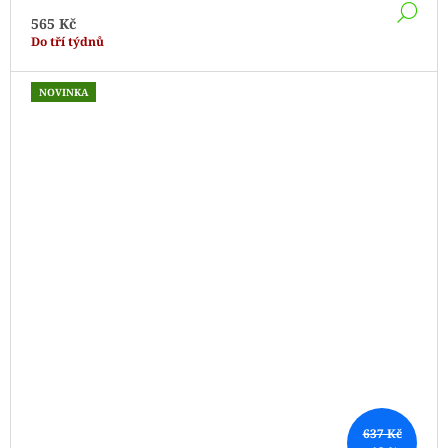
DE
565 Kč
Do tří týdnů
NOVINKA
637 Kč