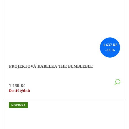
1 637 Kč
–11 %
PROJEKTOVÁ KABELKA THE BUMBLEBEE
DE
1 450 Kč
Do tří týdnů
NOVINKA