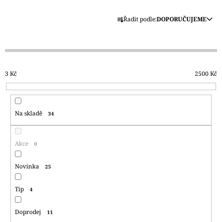
J
Ř
E
Řadit podle:
DOPORUČUJEME
A
M
E
Z
E
REGGAE
N
OMBRÉ
3
Kč
2500
Kč
1505
Í
KUNTERBUNT
P
165
R
Kč
Na skladě
34
O
D
U
Akce
0
K
T
Novinka
25
Ů
Tip
4
Doprodej
11