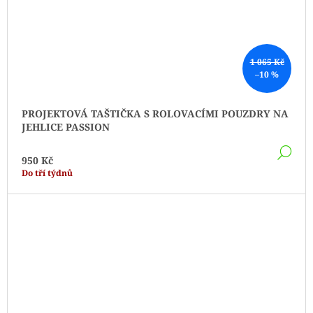
1 065 Kč
–10 %
PROJEKTOVÁ TAŠTIČKA S ROLOVACÍMI POUZDRY NA
JEHLICE PASSION
DE
950 Kč
Do tří týdnů