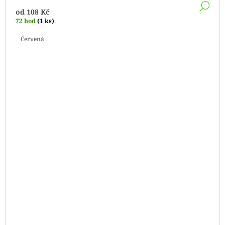
DE
od
108 Kč
72 hod
(1 ks)
Červená