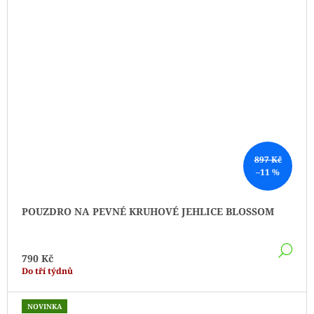
897 Kč
–11 %
POUZDRO NA PEVNÉ KRUHOVÉ JEHLICE BLOSSOM
DE
790 Kč
Do tří týdnů
NOVINKA