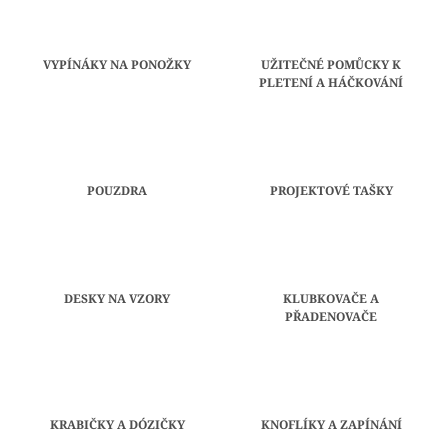
A
J
VYPÍNÁKY NA PONOŽKY
UŽITEČNÉ POMŮCKY K
Í
PLETENÍ A HÁČKOVÁNÍ
T
?
POUZDRA
PROJEKTOVÉ TAŠKY
HLEDAT
DESKY NA VZORY
KLUBKOVAČE A
D
PŘADENOVAČE
O
P
O
R
U
Č
KRABIČKY A DÓZIČKY
KNOFLÍKY A ZAPÍNÁNÍ
U