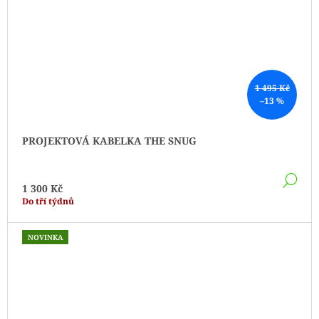
1 495 Kč
–13 %
PROJEKTOVÁ KABELKA THE SNUG
DE
1 300 Kč
Do tří týdnů
NOVINKA