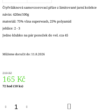
J
Čtyřvláknová samovzorovací příze z limitované jarní kolekce
E
M
návin: 420m/100g
E
materiál: 75% vlna superwash, 25% polyamid
jehlice: 2 - 3
REGGAE
OMBRÉ
Jedno klubko na pár ponožek do vel. cca 45
1505
KUNTERBUNT
165
Kč
Můžeme doručit do:
11.8.2026
210 Kč
165 Kč
Měrná
72 hod
(10 ks)
cena:
DO
KOŠÍKU