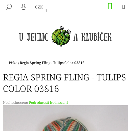
K
Přejít
NÁKU
M
HLEDAT
CZK
na
KOŠÍK
O
PŘIHLÁŠENÍ
ZPĚT
ZPĚT
obsah
Š
Í
C
K
O
P
O
T
Domů
Příze
/
Regia Spring Fling - Tulips Color 03816
Ř
REGIA SPRING FLING - TULIPS
E
B
COLOR 03816
U
J
Průměrné
Neohodnoceno
Podrobnosti hodnocení
E
hodnocení
produktu
T
je
E
0,0
N
z