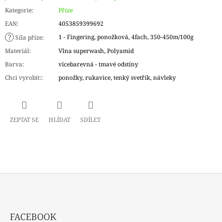
Kategorie
:
Příze
EAN
:
4053859399692
?
1 - Fingering, ponožková, 4fach, 350-450m/100g
Síla příze
:
Materiál
:
Vlna superwash, Polyamid
Barva
:
vícebarevná - tmavé odstíny
Chci vyrobit:
:
ponožky, rukavice, tenký svetřík, návleky
ZEPTAT SE
HLÍDAT
SDÍLET
Z
Á
FACEBOOK