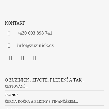
P
A
T
Í
KONTAKT
+420 603 898 741
info@zuzinick.cz
Facebook
Instagram
Twitter
O ZUZINICK , ŽIVOTĚ, PLETENÍ A TAK...
CESTOVÁNÍ...
22.2.2022
ČERNÁ KOČKA A PLETKY S FINANČÁKEM...