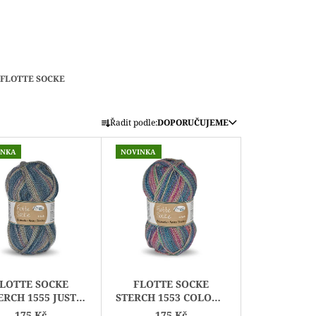
FLOTTE SOCKE
Ř
Řadit podle:
DOPORUČUJEME
A
Z
INKA
NOVINKA
E
N
Í
P
R
O
D
LOTTE SOCKE
FLOTTE SOCKE
U
ERCH 1555 JUST
STERCH 1553 COLOUR
RELAX
RUSH
175 Kč
175 Kč