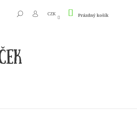
NÁKUPNÍ
HLEDAT
CZK
KOŠÍK
Prázdný košík
PŘIHLÁŠENÍ
 1505 KUNTERBUNT