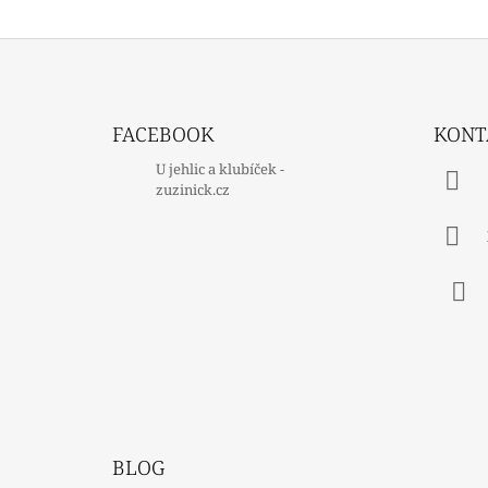
Z
Á
FACEBOOK
KONT
P
U jehlic a klubíček -
A
zuzinick.cz
T
Í
Fac
BLOG