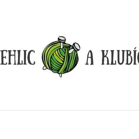
CO POTŘEBUJETE NAJÍT?
HLEDAT
DOPORUČUJEME
DÓZIČKA NA DROBNOSTI
REGGAE OMBRÉ
14 Kč
165 Kč