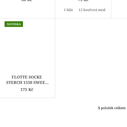
K
1 bílá
12 kouřová modrá
13 sma
T
Ů
NOVINKA
FLOTTE SOCKE
STERCH 1550 SWEET
CANDY
175 Kč
5
položek celkem
O
V
L
Á