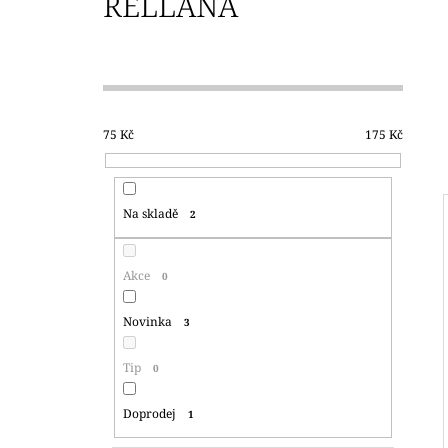
RELLANA
350 Kč
P
O
S
T
75
Kč
175
Kč
R
A
N
Na skladě
2
N
Í
Akce
0
P
A
Novinka
3
N
E
Tip
0
L
Doprodej
1