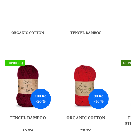
ORGANIC COTTON
TENCEL BAMBOO
V
DOPRODEJ
NOV
Ý
P
I
S
P
100 Kč
90 Kč
–20 %
–16 %
R
O
TENCEL BAMBOO
ORGANIC COTTON
F
D
ST
U
80 Kč
75 Kč