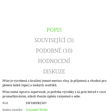
POPIS
SOUVISEJÍCÍ (3)
PODOBNÉ (10)
HODNOCENÍ
DISKUZE
Příze je vyrobená z kvalitní jemné merino vlny. Je příjemná a vhodná pro
pletení šátků čepicí a tenkých svetříků.
Příze nemá úpravu superwash, je potřeba výrobky z ní prát šetrně v ruce
promačkáváním, nikoli třením úpletu vzájemně o sebe.
Kód
SW100ZB2507
Jméno značky
:
Schoppel Wolle