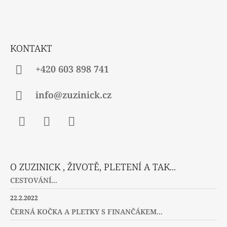
P
A
T
Í
KONTAKT
+420 603 898 741
info@zuzinick.cz
Facebook
Instagram
Twitter
O ZUZINICK , ŽIVOTĚ, PLETENÍ A TAK...
CESTOVÁNÍ...
22.2.2022
ČERNÁ KOČKA A PLETKY S FINANČÁKEM...