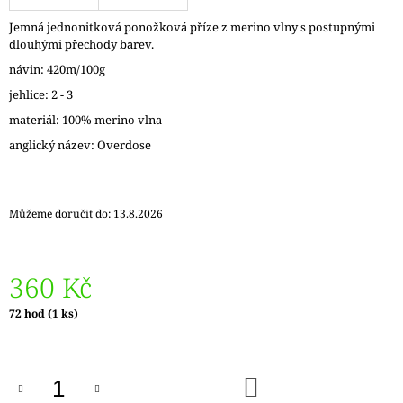
J
Jemná jednonitková ponožková příze z merino vlny s postupnými
E
dlouhými přechody barev.
M
E
návin: 420m/100g
jehlice: 2 - 3
LANKO
materiál: 100% merino vlna
K
JEHLICÍM
anglický název: Overdose
A
HÁČKŮM
KNIT
PRO
ČERNÉ
Můžeme doručit do:
13.8.2026
–
STŘÍBRNÉ
KONCOVKY
DOPRODEJ
360 Kč
65
Kč
Měrná
72 hod
(1 ks)
cena:
DO
KOŠÍKU