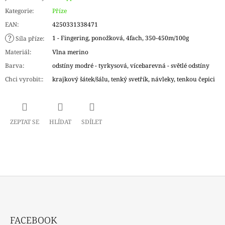
Kategorie
:
Příze
EAN
:
4250331338471
?
1 - Fingering, ponožková, 4fach, 350-450m/100g
Síla příze
:
Materiál
:
Vlna merino
Barva
:
odstíny modré - tyrkysová, vícebarevná - světlé odstíny
Chci vyrobit:
:
krajkový šátek/šálu, tenký svetřík, návleky, tenkou čepici
ZEPTAT SE
HLÍDAT
SDÍLET
Z
Á
FACEBOOK