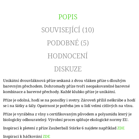
POPIS
SOUVISEJÍCÍ (10)
PODOBNÉ (5)
HODNOCENÍ
DISKUZE
Unikátní dvouvláknová příze seskaná z dvou vláken příze s dlouhým
barevným přechodem. Dohromady příze tvoří neopakovatelné barevné
kombinace a barevné přechody. Každé klubko příze je unikátní.
Příze je odolná, hodí se na ponožky i svetry. Zároveň příliš neškrábe a hodí
se i na šátky a šály. Opatrnost je potřeba jen u lidí velmi citlivých na vlnu.
Příze je vyráběna z vlny s certifikovaným původem a polyamidu který je
biologicky odbouratelný. Výrobní proces splňuje ekologické normy EU.
Inspiraci k pletení z příze Zauberball Stärke 6 najdete například
ZDE
Inspiraci k háčkování
ZDE