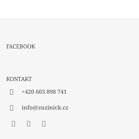
Z
Á
FACEBOOK
P
A
T
Í
KONTAKT
+420 603 898 741
info@zuzinick.cz
Facebook
Instagram
Twitter