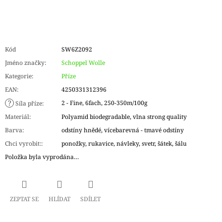
Kód
SW6Z2092
Jméno značky
:
Schoppel Wolle
Kategorie
:
Příze
EAN
:
4250331312396
?
2 - Fine, 6fach, 250-350m/100g
Síla příze
:
Materiál
:
Polyamid biodegradable, vlna strong quality
Barva
:
odstíny hnědé, vícebarevná - tmavé odstíny
Chci vyrobit:
:
ponožky, rukavice, návleky, svetr, šátek, šálu
Položka byla vyprodána…
ZEPTAT SE
HLÍDAT
SDÍLET