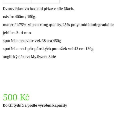
J
Dvouvláknová luxusní příze v síle 6fach.
E
M
návin: 400m / 150g
E
materiál:75% vlna strong quality, 25% polyamid biodegradable
jehlice: 3 - 4 mm
REGGAE
OMBRÉ
spotřeba na svetr vel. 38 cca 450g
1505
KUNTERBUNT
spotřeba na 1 pár pánských ponožek vel 43 cca 130g
165
anglický název: My Sweet Side
Kč
500 Kč
Měrná
Do tří týdnů a podle výrobní kapacity
cena: