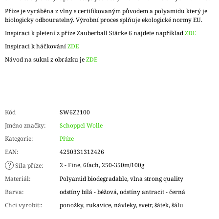
Příze je vyráběna z vlny s certifikovaným původem a polyamidu který je
biologicky odbouratelný. Výrobní proces splňuje ekologické normy EU.
Inspiraci k pletení z příze Zauberball Stärke 6 najdete například
ZDE
Inspiraci k háčkování
ZDE
Návod na sukni z obrázku je
ZDE
Kód
SW6Z2100
Jméno značky
:
Schoppel Wolle
Kategorie
:
Příze
EAN
:
4250331312426
?
2 - Fine, 6fach, 250-350m/100g
Síla příze
:
Materiál
:
Polyamid biodegradable, vlna strong quality
Barva
:
odstíny bílá - béžová, odstíny antracit - černá
Chci vyrobit:
:
ponožky, rukavice, návleky, svetr, šátek, šálu