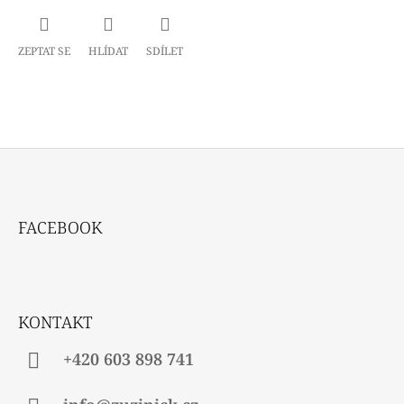
ZEPTAT SE
HLÍDAT
SDÍLET
Z
Á
FACEBOOK
P
A
T
Í
KONTAKT
+420 603 898 741