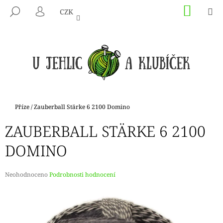
K
Přejít
NÁKU
M
HLEDAT
CZK
na
KOŠÍK
O
PŘIHLÁŠENÍ
ZPĚT
ZPĚT
obsah
Š
Í
C
K
O
P
O
T
Domů
Příze
/
Zauberball Stärke 6 2100 Domino
Ř
ZAUBERBALL STÄRKE 6 2100
E
B
DOMINO
U
J
Průměrné
Neohodnoceno
Podrobnosti hodnocení
E
hodnocení
produktu
T
je
E
0,0
N
z