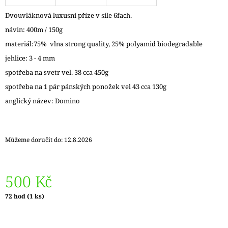
J
Dvouvláknová luxusní příze v síle 6fach.
E
M
návin: 400m / 150g
E
materiál:75% vlna strong quality, 25% polyamid biodegradable
jehlice: 3 - 4 mm
REGIA
6PLY
spotřeba na svetr vel. 38 cca 450g
FJORD
COLOR
spotřeba na 1 pár pánských ponožek vel 43 cca 130g
LASSE
anglický název: Domino
02834
170
Kč
Původně:
Můžeme doručit do:
12.8.2026
215
Kč
500 Kč
Měrná
72 hod
(1 ks)
cena: