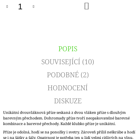
DO
KOŠÍKU
POPIS
SOUVISEJÍCÍ (10)
PODOBNÉ (2)
HODNOCENÍ
DISKUZE
Unikátní dvouvláknová příze seskaná z dvou vláken příze s dlouhým
barevným přechodem. Dohromady příze tvoří neopakovatelné barevné
kombinace a barevné přechody. Každé klubko příze je unikátní.
Příze je odolná, hodí se na ponožky i svetry. Zároveň příliš neškrábe a hodí
se i na šátky a šály. Opatrnost je potřeba jen u lidí velmi citlivých na vlnu.