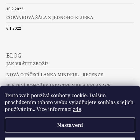
10.2.2022
COPÁNKOVÁ ŠÁLA Z JEDNOHO KLUBKA
6.1.2022
BLOG
JAK VRÁTIT ZBOŽÍ?
NOVÁ OTÁČECÍ LANKA MINDFUL - RECENZE
PLETENÍ PONOŽEK JAKO TERAPIE A RELAXACE
Tento web používá soubory cookie. Dalším
procházením tohoto webu vyjadřujete souhlas s jejich
používáním.. Více informací
zde
.
Slovníček pojmů
Často kladené dotazy
Nastavení
Užitečné a zajímavé odkazy
© 2026 U jehlic a klubíček - zuzinick.cz.
Vytvořil Shoptet