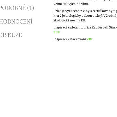
velmi citlivých na vlnu.
PODOBNÉ (1)
Příze je vyráběna z vlny s certifikovaný
který je biologicky odbouratelný. Výrobní 
HODNOCENÍ
ekologické normy EU.
Inspiraci k pletení z příze Zauberball Stär
ZDE
DISKUZE
Inspiraci k háčkování
ZDE