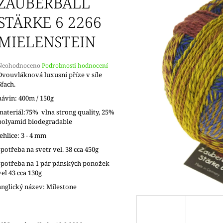
ZAUBERBALL
STÄRKE 6 2266
MIELENSTEIN
Průměrné
Neohodnoceno
Podrobnosti hodnocení
hodnocení
Dvouvláknová luxusní příze v síle
produktu
6fach.
e
návin: 400m / 150g
,0
materiál:75% vlna strong quality, 25%
5
polyamid biodegradable
vězdiček.
jehlice: 3 - 4 mm
spotřeba na svetr vel. 38 cca 450g
spotřeba na 1 pár pánských ponožek
vel 43 cca 130g
anglický název: Milestone