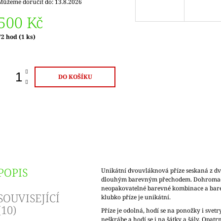
Můžeme doručit do:
13.8.2026
500 Kč
Měrná
72 hod
(1 ks)
ena:
DO KOŠÍKU
POPIS
Unikátní dvouvláknová příze seskaná z dv
dlouhým barevným přechodem. Dohromady
neopakovatelné barevné kombinace a bar
SOUVISEJÍCÍ
klubko příze je unikátní.
(10)
Příze je odolná, hodí se na ponožky i svetry
neškrábe a hodí se i na šátky a šály. Opatrn