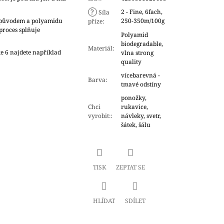
?
2 - Fine, 6fach,
Síla
m původem a polyamidu
250-350m/100g
příze
:
proces splňuje
Polyamid
biodegradable,
Materiál
:
ke 6 najdete například
vlna strong
quality
vícebarevná -
Barva
:
tmavé odstíny
ponožky,
Chci
rukavice,
vyrobit:
:
návleky, svetr,
šátek, šálu
TISK
ZEPTAT SE
HLÍDAT
SDÍLET