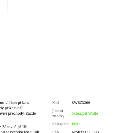
ou vláken příze s
Kód
SW6Z2266
 příze tvoří
Jméno
evné přechody. Každé
Schoppel Wolle
značky
:
Kategorie
:
Příze
. Zároveň příliš
ost je potřeba jen u lidí
EAN
:
4250331325693