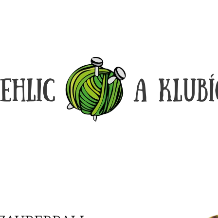
CO POTŘEBUJETE NAJÍT?
HLEDAT
DOPORUČUJEME
DÓZIČKA NA DROBNOSTI
REGGAE OMBRÉ
14 Kč
165 Kč