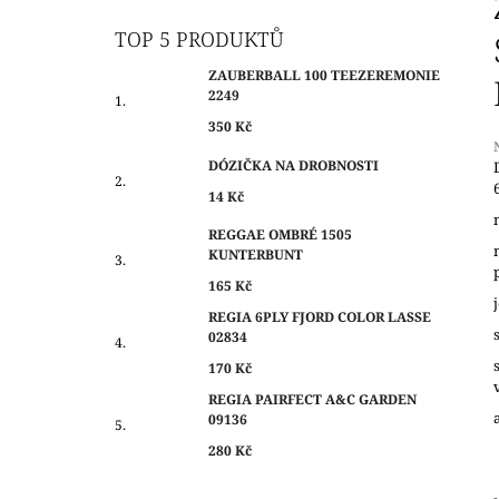
O
350 Kč
S
TOP 5 PRODUKTŮ
T
ZAUBERBALL 100 TEEZEREMONIE
R
2249
A
350 Kč
N
DÓZIČKA NA DROBNOSTI
N
14 Kč
Í
j
0
P
REGGAE OMBRÉ 1505
z
KUNTERBUNT
A
N
165 Kč
h
E
REGIA 6PLY FJORD COLOR LASSE
02834
L
170 Kč
REGIA PAIRFECT A&C GARDEN
09136
280 Kč