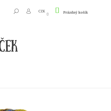
NÁKUPNÍ
HLEDAT
CZK
KOŠÍK
Prázdný košík
PŘIHLÁŠENÍ
 1505 KUNTERBUNT