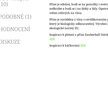
(10)
Příze je odolná, hodí se na ponožky i svetry
neškrábe a hodí se i na šátky a šály. Opatrn
velmi citlivých na vlnu.
PODOBNÉ (1)
Příze je vyráběna z vlny s certifikovaný
který je biologicky odbouratelný. Výrobní 
HODNOCENÍ
ekologické normy EU.
Inspiraci k pletení z příze Zauberball Stär
ZDE
DISKUZE
Inspiraci k háčkování
ZDE