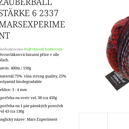
ZAUBERBALL
DOPRODEJ
KONCOVKY
65 Kč
82 Kč
STÄRKE 6 2337
MARSEXPERIME
NT
Průměrné
Neohodnoceno
Podrobnosti hodnocení
hodnocení
Dvouvláknová luxusní příze v síle
produktu
6fach.
e
návin: 400m / 150g
,0
materiál:75% vlna strong quality, 25%
5
polyamid biodegradable
vězdiček.
jehlice: 3 - 4 mm
spotřeba na svetr vel. 38 cca 450g
spotřeba na 1 pár pánských ponožek
vel 43 cca 130g
anglický název: Mars Experiment