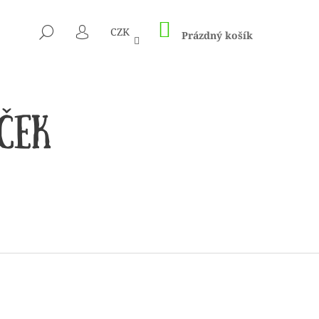
NÁKUPNÍ
HLEDAT
CZK
KOŠÍK
Prázdný košík
PŘIHLÁŠENÍ
CÍM A HÁČKŮM KNIT
ED – NEREZOVÉ PEVNÉ