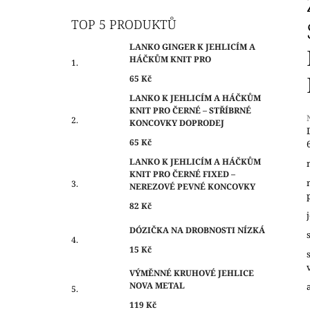
O
65 Kč
S
TOP 5 PRODUKTŮ
T
LANKO GINGER K JEHLICÍM A
R
HÁČKŮM KNIT PRO
A
65 Kč
N
LANKO K JEHLICÍM A HÁČKŮM
N
KNIT PRO ČERNÉ – STŘÍBRNÉ
Í
KONCOVKY DOPRODEJ
P
65 Kč
j
A
LANKO K JEHLICÍM A HÁČKŮM
0
KNIT PRO ČERNÉ FIXED –
N
z
NEREZOVÉ PEVNÉ KONCOVKY
E
h
82 Kč
L
DÓZIČKA NA DROBNOSTI NÍZKÁ
15 Kč
VÝMĚNNÉ KRUHOVÉ JEHLICE
NOVA METAL
119 Kč