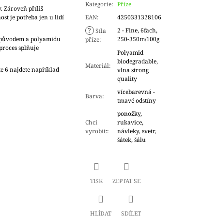
Kategorie
:
Příze
. Zároveň příliš
ost je potřeba jen u lidí
EAN
:
4250331328106
?
2 - Fine, 6fach,
Síla
m původem a polyamidu
250-350m/100g
příze
:
proces splňuje
Polyamid
biodegradable,
Materiál
:
ke 6 najdete například
vlna strong
quality
vícebarevná -
Barva
:
tmavé odstíny
ponožky,
Chci
rukavice,
vyrobit:
:
návleky, svetr,
šátek, šálu
TISK
ZEPTAT SE
HLÍDAT
SDÍLET