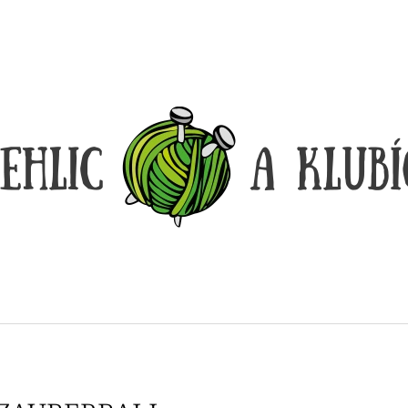
CO POTŘEBUJETE NAJÍT?
HLEDAT
DOPORUČUJEME
LANKO K JEHLICÍM A HÁČKŮM KNIT
LANKO K JEHLI
PRO ČERNÉ – STŘÍBRNÉ KONCOVKY
PRO ČERNÉ FIX