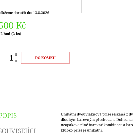
Můžeme doručit do:
13.8.2026
500 Kč
Měrná
72 hod
(2 ks)
ena:
DO KOŠÍKU
POPIS
Unikátní dvouvláknová příze seskaná z dv
dlouhým barevným přechodem. Dohromady
neopakovatelné barevné kombinace a bar
SOUVISEJÍCÍ
klubko příze je unikátní.