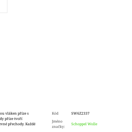
ou vláken příze s
Kód
SW6Z2337
 příze tvoří
Jméno
evné přechody. Každé
Schoppel Wolle
značky
: