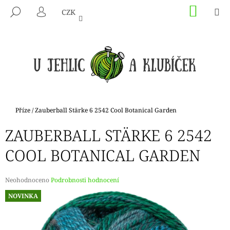
K
Přejít
NÁKU
M
HLEDAT
CZK
na
KOŠÍK
O
PŘIHLÁŠENÍ
ZPĚT
ZPĚT
obsah
Š
Í
C
K
O
P
O
T
Domů
Příze
/
Zauberball Stärke 6 2542 Cool Botanical Garden
Ř
ZAUBERBALL STÄRKE 6 2542
E
B
COOL BOTANICAL GARDEN
U
J
Průměrné
Neohodnoceno
Podrobnosti hodnocení
E
hodnocení
NOVINKA
produktu
T
je
E
0,0
N
z