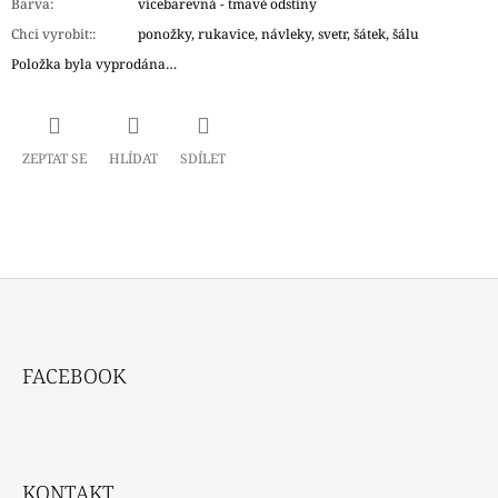
Barva
:
vícebarevná - tmavé odstíny
Chci vyrobit:
:
ponožky, rukavice, návleky, svetr, šátek, šálu
Položka byla vyprodána…
ZEPTAT SE
HLÍDAT
SDÍLET
Z
Á
FACEBOOK
P
A
T
Í
KONTAKT