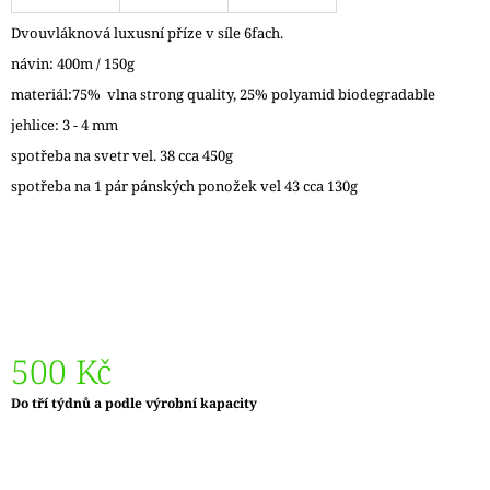
J
Dvouvláknová luxusní příze v síle 6fach.
E
M
návin: 400m / 150g
E
materiál:75% vlna strong quality, 25% polyamid biodegradable
jehlice: 3 - 4 mm
DÓZIČKA
NA
spotřeba na svetr vel. 38 cca 450g
DROBNOSTI
spotřeba na 1 pár pánských ponožek vel 43 cca 130g
14
Kč
500 Kč
Měrná
Do tří týdnů a podle výrobní kapacity
cena: