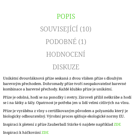
POPIS
SOUVISEJÍCÍ (10)
PODOBNÉ (1)
HODNOCENÍ
DISKUZE
Unikátní dvouvláknová příze seskaná z dvou vláken příze s dlouhým
barevným přechodem. Dohromady příze tvoří neopakovatelné barevné
kombinace a barevné přechody. Každé klubko příze je unikátní.
Příze je odolná, hodí se na ponožky i svetry. Zároveň příliš neškrábe a hodí
se i na šátky a šály. Opatrnost je potřeba jen u lidí velmi citlivých na vlnu.
Příze je vyráběna z vlny s certifikovaným původem a polyamidu který je
biologicky odbouratelný. Výrobní proces splňuje ekologické normy EU.
Inspiraci k pletení z příze Zauberball Stärke 6 najdete například
ZDE
Inspiraci k háčkování
ZDE