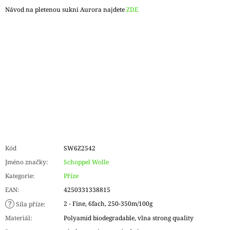
Návod na pletenou sukni Aurora najdete
ZDE
Kód
SW6Z2542
Jméno značky
:
Schoppel Wolle
Kategorie
:
Příze
EAN
:
4250331338815
?
2 - Fine, 6fach, 250-350m/100g
Síla příze
:
Materiál
:
Polyamid biodegradable, vlna strong quality