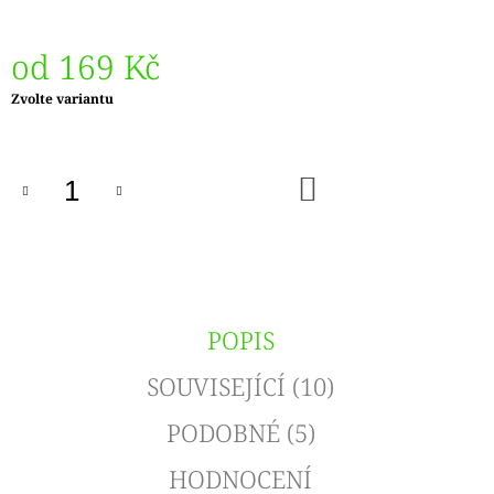
od
169 Kč
Měrná
Zvolte variantu
cena:
DO
KOŠÍKU
POPIS
SOUVISEJÍCÍ (10)
PODOBNÉ (5)
HODNOCENÍ