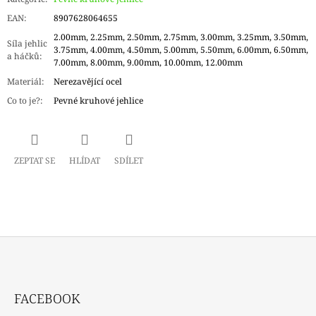
EAN
:
8907628064655
2.00mm, 2.25mm, 2.50mm, 2.75mm, 3.00mm, 3.25mm, 3.50mm,
Síla jehlic
3.75mm, 4.00mm, 4.50mm, 5.00mm, 5.50mm, 6.00mm, 6.50mm,
a háčků
:
7.00mm, 8.00mm, 9.00mm, 10.00mm, 12.00mm
Materiál
:
Nerezavějící ocel
Co to je?
:
Pevné kruhové jehlice
ZEPTAT SE
HLÍDAT
SDÍLET
Z
Á
FACEBOOK
P