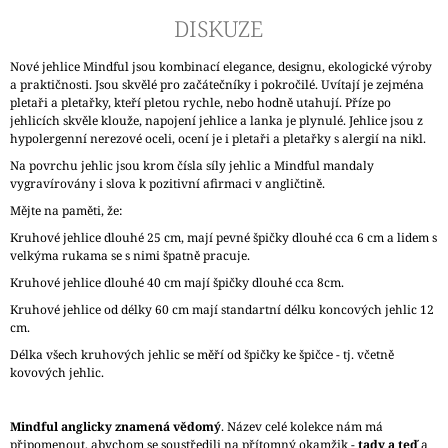
DISKUZE
Nové jehlice Mindful jsou kombinací elegance, designu, ekologické výroby
a praktičnosti. Jsou skvělé pro začátečníky i pokročilé. Uvítají je zejména
pletaři a pletařky, kteří pletou rychle, nebo hodně utahují. Příze po
jehlicích skvěle klouže, napojení jehlice a lanka je plynulé. Jehlice jsou z
hypolergenní nerezové oceli, ocení je i pletaři a pletařky s alergií na nikl.
Na povrchu jehlic jsou krom čísla síly jehlic a Mindful mandaly
vygravírovány i slova k pozitivní afirmaci v angličtině.
Mějte na paměti, že:
Kruhové jehlice dlouhé 25 cm, mají pevné špičky dlouhé cca 6 cm a lidem s
velkýma rukama se s nimi špatně pracuje.
Kruhové jehlice dlouhé 40 cm mají špičky dlouhé cca 8cm.
Kruhové jehlice od délky 60 cm mají standartní délku koncových jehlic 12
cm.
Délka všech kruhových jehlic se měří od špičky ke špičce - tj. včetně
kovových jehlic.
Mindful anglicky znamená vědomý
. Název celé kolekce nám má
připomenout, abychom se soustředili na přítomný okamžik -
tady a teď
a