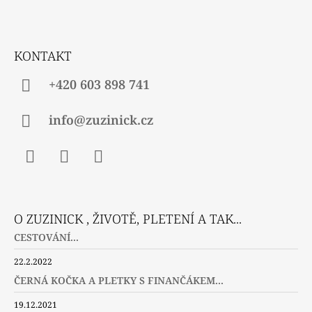
A
T
Í
KONTAKT
+420 603 898 741
info@zuzinick.cz
Facebook
Instagram
Twitter
O ZUZINICK , ŽIVOTĚ, PLETENÍ A TAK...
CESTOVÁNÍ...
22.2.2022
ČERNÁ KOČKA A PLETKY S FINANČÁKEM...
19.12.2021