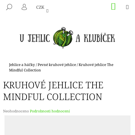
K
Přejít
NÁKU
M
HLEDAT
CZK
na
KOŠÍK
O
PŘIHLÁŠENÍ
ZPĚT
ZPĚT
obsah
Š
Í
C
K
O
P
O
T
Domů
Jehlice a háčky
/
Pevné kruhové jehlice
/
Kruhové jehlice The
Ř
Mindful Collection
E
KRUHOVÉ JEHLICE THE
B
MINDFUL COLLECTION
U
J
E
Průměrné
Neohodnoceno
Podrobnosti hodnocení
hodnocení
T
produktu
E
je
N
0,0