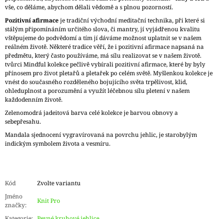
vše, co děláme, abychom dělali vědomě a s plnou pozorností.
Pozitivní afirmace
je tradiční východní meditační technika, při které si
stálým připomínáním určitého slova, či mantry, jí vyjádřenou kvalitu
vštěpujeme do podvědomí a tím jí dáváme možnost uplatnit se v našem
reálném životě. Některé tradice věří, že i pozitivní afirmace napsaná na
předmětu, který často používáme, má sílu realizovat se v našem životě.
tvůrci Mindful kolekce pečlivě vybírali pozitivní afirmace, které by byly
přínosem pro život pletařů a pletařek po celém světě. Myšlenkou kolekce je
vnést do současného rozděleného bojujícího světa trpělivost, klid,
ohleduplnost a porozumění a využít léčebnou sílu pletení v našem
každodenním životě.
Zelenomodrá jadeitová barva celé kolekce je barvou obnovy a
sebepřesahu.
Mandala sjednocení vygravírovaná na povrchu jehlic, je starobylým
indickým symbolem života a vesmíru.
Kód
Zvolte variantu
Jméno
Knit Pro
značky
:
Kategorie
:
Pevné kruhové jehlice