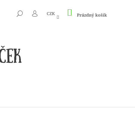
NÁKUPNÍ
HLEDAT
CZK
KOŠÍK
Prázdný košík
PŘIHLÁŠENÍ
 1505 KUNTERBUNT