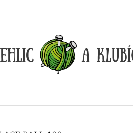
CO POTŘEBUJETE NAJÍT?
HLEDAT
DOPORUČUJEME
DÓZIČKA NA DROBNOSTI
REGGAE OMBRÉ
14 Kč
165 Kč