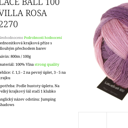
LACE BALL 100
VILLA ROSA
2270
Průměrné
Neohodnoceno
Podrobnosti hodnocení
hodnocení
Jednonitková krajková příze s
produktu
dlouhým přechodem barev
e
návin: 800m / 100g
,0
materiál: 100% Vlna
strong quality
5
jehlice: č. 1,5 - 2 na pevný úplet, 3 - 5 na
vězdiček.
krajku
spotřeba: Podle hustoty úpletu. Na
velký krajkový šál stačí 1 klubko
anglický název odstínu: Jumping
Shadows