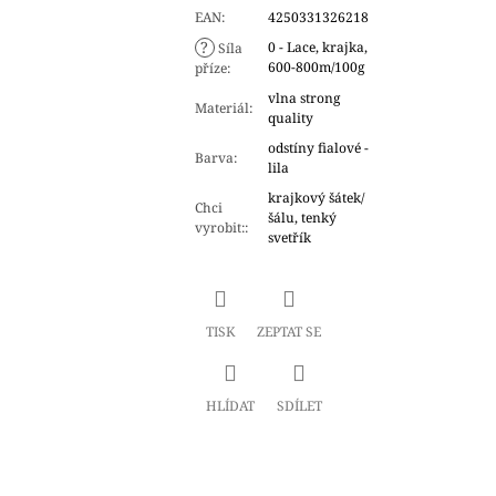
EAN
:
4250331326218
?
0 - Lace, krajka,
Síla
600-800m/100g
příze
:
vlna strong
Materiál
:
quality
odstíny fialové -
Barva
:
lila
krajkový šátek/
Chci
šálu, tenký
vyrobit:
:
svetřík
TISK
ZEPTAT SE
HLÍDAT
SDÍLET