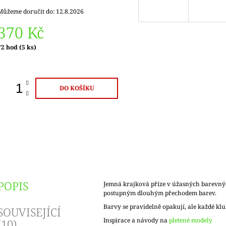
Můžeme doručit do:
12.8.2026
370 Kč
Měrná
72 hod
(5 ks)
ena:
DO KOŠÍKU
POPIS
Jemná krajková příze v úžasných barevný
postupným dlouhým přechodem barev.
Barvy se pravidelně opakují, ale každé klu
SOUVISEJÍCÍ
Inspirace a návody na
pletené modely
(10)