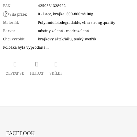
EAN
:
4250331328922
?
0 - Lace, krajka, 600-800m/100g
Síla příze
:
Materiál
:
Polyamid biodegradable, vlna strong quality
Barva
:
odstíny zelená - modrozelená
Chci vyrobit:
:
krajkový šátek/šálu, tenký svetřík
Položka byla vyprodána…
ZEPTAT SE
HLÍDAT
SDÍLET
Z
Á
FACEBOOK