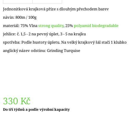
J
Jednonitková krajková příze s dlouhým přechodem barev
E
M
návin: 800m / 100g
E
materiál: 75% Vlna
strong quality
, 25%
polyamid biodegradable
jehlice: č. 1,5 - 2 na pevný úplet, 3 - 5 na krajku
REGGAE
OMBRÉ
spotřeba: Podle hustoty úpletu. Na velký krajkový šál stačí 1 klubko
1505
KUNTERBUNT
anglický název odstínu: Grinding Turquise
165
Kč
330 Kč
Měrná
Do tří týdnů a podle výrobní kapacity
cena: