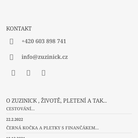
P
A
T
Í
KONTAKT
+420 603 898 741
info@zuzinick.cz
Facebook
Instagram
Twitter
O ZUZINICK , ŽIVOTĚ, PLETENÍ A TAK...
CESTOVÁNÍ...
22.2.2022
ČERNÁ KOČKA A PLETKY S FINANČÁKEM...