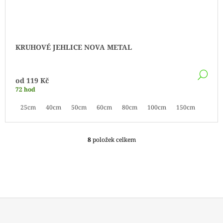
KRUHOVÉ JEHLICE NOVA METAL
DE
od
119 Kč
72 hod
25cm
40cm
50cm
60cm
80cm
100cm
150cm
8
položek celkem
O
V
L
Á
D
A
C
Í
P