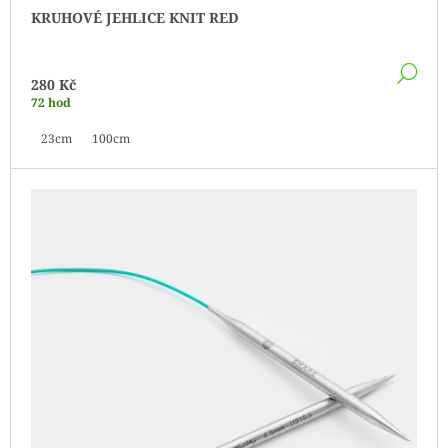
KRUHOVÉ JEHLICE KNIT RED
DE
280 Kč
72 hod
23cm
100cm