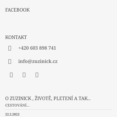
Z
R
Á
V
FACEBOOK
P
K
Y
A
V
T
Ý
P
Í
KONTAKT
I
S
U
+420 603 898 741
info@zuzinick.cz
Facebook
Instagram
Twitter
O ZUZINICK , ŽIVOTĚ, PLETENÍ A TAK...
CESTOVÁNÍ...
22.2.2022