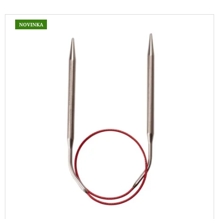
J
V
E
NOVINKA
M
Ý
E
P
I
REGGAE
OMBRÉ
S
1505
P
KUNTERBUNT
R
165
Kč
O
D
U
K
T
Ů