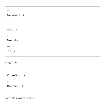
P
A
R
J
Na skladě
8
O
Í
D
T
U
?
Akce
0
K
T
Novinka
1
Ů
Tip
4
HLEDAT
ZNAČKY
D
ChiaoGoo
1
O
P
Knit Pro
O
7
R
U
Položek k zobrazení:
8
Č
U