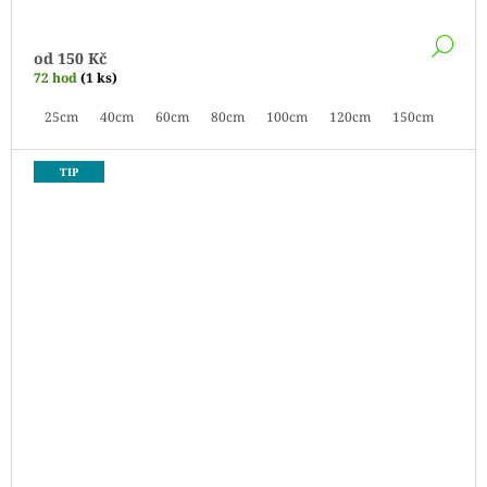
DE
od
150 Kč
72 hod
(1 ks)
25cm
40cm
60cm
80cm
100cm
120cm
150cm
TIP