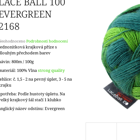
LACE BALL 100
EVERGREEN
2168
Průměrné
Neohodnoceno
Podrobnosti hodnocení
hodnocení
Jednonitková krajková příze s
produktu
dlouhým přechodem barev
e
návin: 800m / 100g
,0
materiál: 100% Vlna
strong quality
5
jehlice: č. 1,5 - 2 na pevný úplet, 3 - 5 na
vězdiček.
krajku
spotřeba: Podle hustoty úpletu. Na
velký krajkový šál stačí 1 klubko
anglický název odstínu: Evergreen