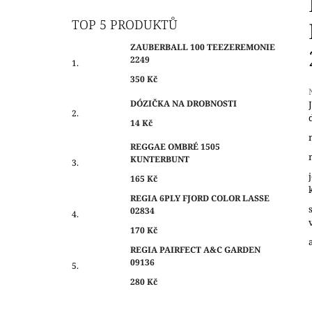
O
350 Kč
S
TOP 5 PRODUKTŮ
T
ZAUBERBALL 100 TEEZEREMONIE
R
2249
A
350 Kč
N
DÓZIČKA NA DROBNOSTI
N
14 Kč
Í
j
0
P
REGGAE OMBRÉ 1505
z
KUNTERBUNT
A
N
165 Kč
h
E
REGIA 6PLY FJORD COLOR LASSE
02834
L
170 Kč
REGIA PAIRFECT A&C GARDEN
09136
280 Kč