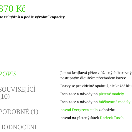
370 Kč
Měrná
Do tří týdnů a podle výrobní kapacity
ena:
POPIS
Jemná krajková příze v úžasných barevný
postupným dlouhým přechodem barev.
Barvy se pravidelně opakují, ale každé klu
SOUVISEJÍCÍ
Inspirace a návody na
pletené modely
(10)
Inspirace a návody na
háčkované modely
PODOBNÉ (1)
návod Evergreen stola
z obrázku
návod na pletený šátek
Dreieck Tusch
HODNOCENÍ