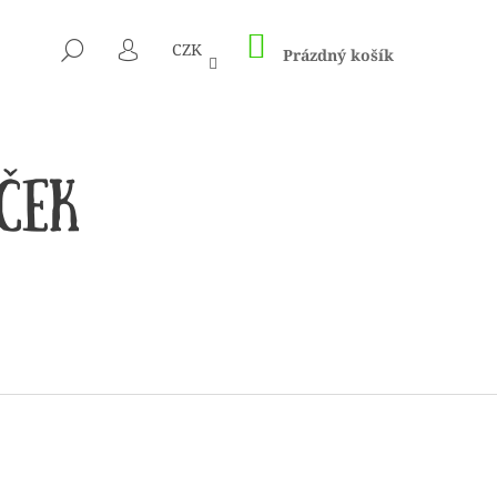
NÁKUPNÍ
HLEDAT
CZK
KOŠÍK
Prázdný košík
PŘIHLÁŠENÍ
 1505 KUNTERBUNT