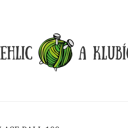
CO POTŘEBUJETE NAJÍT?
HLEDAT
DOPORUČUJEME
DÓZIČKA NA DROBNOSTI
REGGAE OMBRÉ
14 Kč
165 Kč