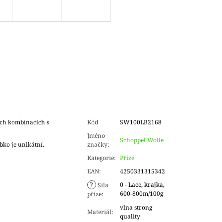
ch kombinacích s
Kód
SW100LB2168
Jméno
Schoppel Wolle
bko je unikátní.
značky
:
Kategorie
:
Příze
EAN
:
4250331315342
?
0 - Lace, krajka,
Síla
600-800m/100g
příze
:
vlna strong
Materiál
:
quality