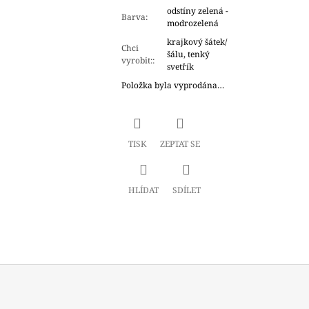
odstíny zelená -
Barva
:
modrozelená
krajkový šátek/
Chci
šálu, tenký
vyrobit:
:
svetřík
Položka byla vyprodána…
TISK
ZEPTAT SE
HLÍDAT
SDÍLET