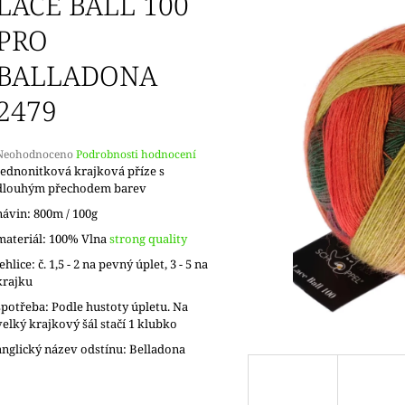
LACE BALL 100
PRO
BALLADONA
2479
Průměrné
Neohodnoceno
Podrobnosti hodnocení
hodnocení
Jednonitková krajková příze s
produktu
dlouhým přechodem barev
e
návin: 800m / 100g
,0
materiál: 100% Vlna
strong quality
5
jehlice: č. 1,5 - 2 na pevný úplet, 3 - 5 na
vězdiček.
krajku
spotřeba: Podle hustoty úpletu. Na
velký krajkový šál stačí 1 klubko
anglický název odstínu: Belladona