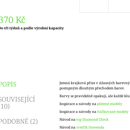
370 Kč
Měrná
Do tří týdnů a podle výrobní kapacity
ena:
POPIS
Jemná krajková příze v úžasných barevný
postupným dlouhým přechodem barev.
Barvy se pravidelně opakují, ale každé klu
SOUVISEJÍCÍ
Inspirace a návody na
pletené modely
(10)
Inspirace a návody na
háčkované modely
PODOBNÉ (2)
Návod na
top Diamond Check
Návod na
svetřík Dawenda