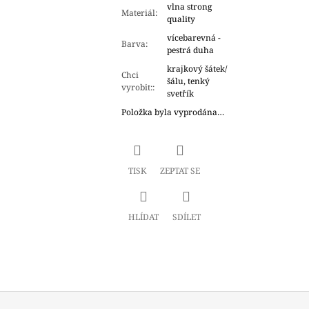
vlna strong
Materiál
:
quality
vícebarevná -
Barva
:
pestrá duha
krajkový šátek/
Chci
šálu, tenký
vyrobit:
:
svetřík
Položka byla vyprodána…
TISK
ZEPTAT SE
HLÍDAT
SDÍLET