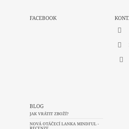
Z
Á
FACEBOOK
KONT
P
A
T
Í
Fac
BLOG
JAK VRÁTIT ZBOŽÍ?
NOVÁ OTÁČECÍ LANKA MINDFUL -
RECENZE