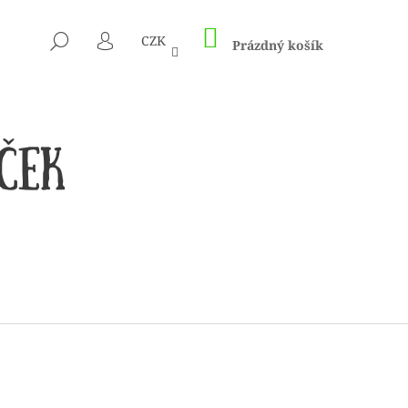
NÁKUPNÍ
HLEDAT
CZK
KOŠÍK
Prázdný košík
PŘIHLÁŠENÍ
 1505 KUNTERBUNT