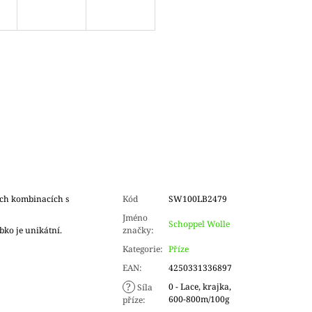
ch kombinacích s
Kód
SW100LB2479
Jméno
Schoppel Wolle
bko je unikátní.
značky
:
Kategorie
:
Příze
EAN
:
4250331336897
?
0 - Lace, krajka,
Síla
600-800m/100g
příze
: