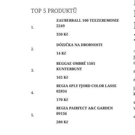
O
350 Kč
S
TOP 5 PRODUKTŮ
T
ZAUBERBALL 100 TEEZEREMONIE
R
2249
A
350 Kč
N
DÓZIČKA NA DROBNOSTI
N
14 Kč
Í
P
REGGAE OMBRÉ 1505
j
KUNTERBUNT
A
0
N
165 Kč
z
E
REGIA 6PLY FJORD COLOR LASSE
h
02834
L
170 Kč
REGIA PAIRFECT A&C GARDEN
09136
280 Kč