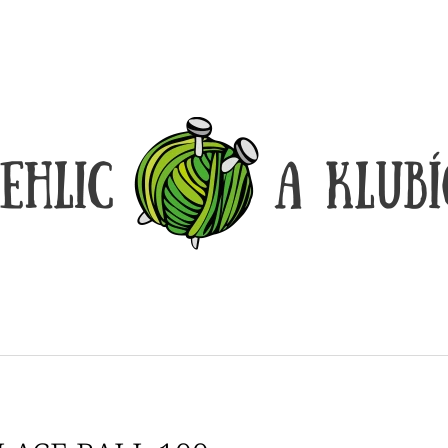
CO POTŘEBUJETE NAJÍT?
HLEDAT
DOPORUČUJEME
DÓZIČKA NA DROBNOSTI
REGGAE OMBRÉ
14 Kč
165 Kč