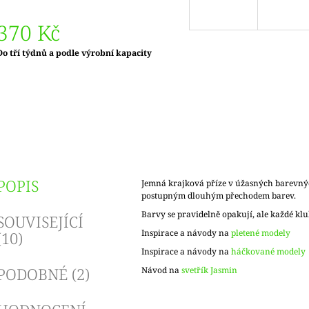
370 Kč
Měrná
Do tří týdnů a podle výrobní kapacity
ena:
POPIS
Jemná krajková příze v úžasných barevný
postupným dlouhým přechodem barev.
Barvy se pravidelně opakují, ale každé klu
SOUVISEJÍCÍ
Inspirace a návody na
pletené modely
(10)
Inspirace a návody na
háčkované modely
PODOBNÉ (2)
Návod na
svetřík Jasmin