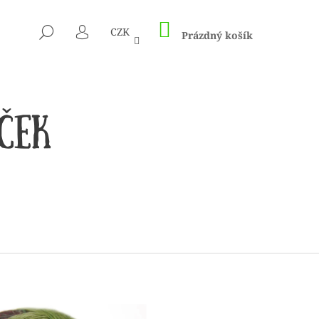
NÁKUPNÍ
HLEDAT
CZK
KOŠÍK
Prázdný košík
PŘIHLÁŠENÍ
 1505 KUNTERBUNT