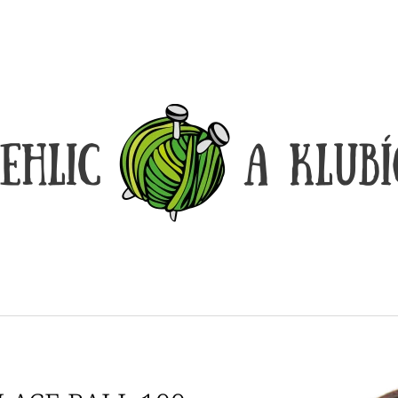
CO POTŘEBUJETE NAJÍT?
HLEDAT
DOPORUČUJEME
DÓZIČKA NA DROBNOSTI
REGGAE OMBRÉ
14 Kč
165 Kč