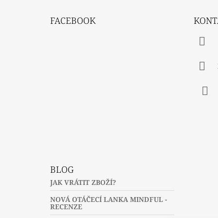
Z
Á
FACEBOOK
KONT
P
A
T
Í
Fac
BLOG
JAK VRÁTIT ZBOŽÍ?
NOVÁ OTÁČECÍ LANKA MINDFUL -
RECENZE