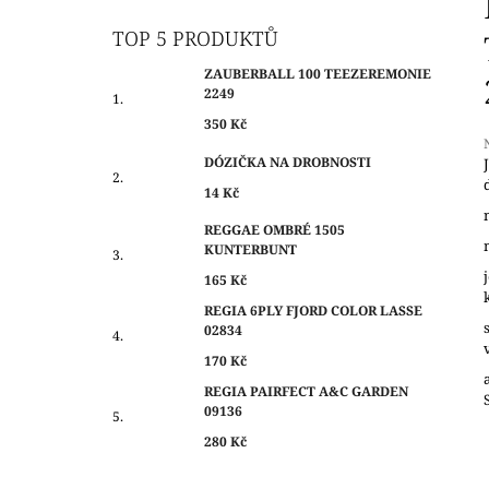
O
350 Kč
S
TOP 5 PRODUKTŮ
T
ZAUBERBALL 100 TEEZEREMONIE
R
2249
A
350 Kč
N
DÓZIČKA NA DROBNOSTI
N
14 Kč
Í
j
0
P
REGGAE OMBRÉ 1505
z
KUNTERBUNT
A
N
165 Kč
h
E
REGIA 6PLY FJORD COLOR LASSE
02834
L
170 Kč
REGIA PAIRFECT A&C GARDEN
09136
280 Kč