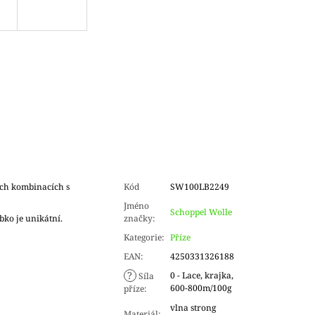
ch kombinacích s
Kód
SW100LB2249
Jméno
Schoppel Wolle
bko je unikátní.
značky
:
Kategorie
:
Příze
EAN
:
4250331326188
?
0 - Lace, krajka,
Síla
600-800m/100g
příze
:
vlna strong
Materiál
: