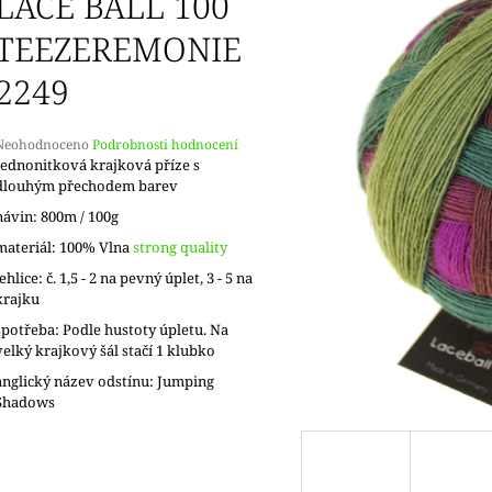
LACE BALL 100
TEEZEREMONIE
2249
Průměrné
Neohodnoceno
Podrobnosti hodnocení
hodnocení
Jednonitková krajková příze s
produktu
dlouhým přechodem barev
e
návin: 800m / 100g
,0
materiál: 100% Vlna
strong quality
5
jehlice: č. 1,5 - 2 na pevný úplet, 3 - 5 na
vězdiček.
krajku
spotřeba: Podle hustoty úpletu. Na
velký krajkový šál stačí 1 klubko
anglický název odstínu: Jumping
Shadows