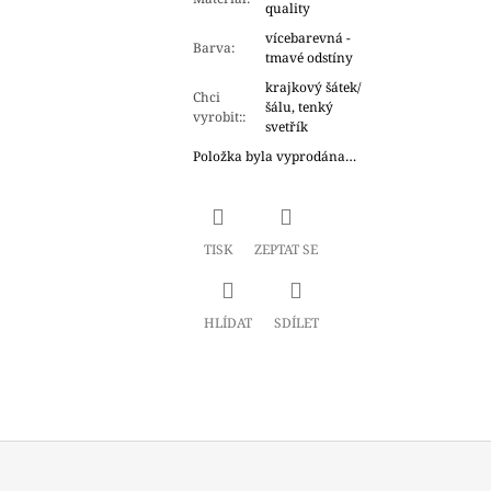
quality
vícebarevná -
Barva
:
tmavé odstíny
krajkový šátek/
Chci
šálu, tenký
vyrobit:
:
svetřík
Položka byla vyprodána…
TISK
ZEPTAT SE
HLÍDAT
SDÍLET