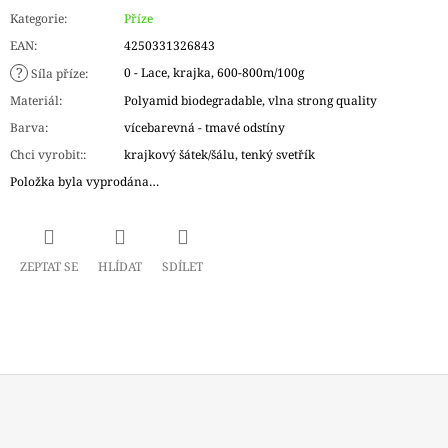
Kategorie
:
Příze
EAN
:
4250331326843
?
0 - Lace, krajka, 600-800m/100g
Síla příze
:
Materiál
:
Polyamid biodegradable, vlna strong quality
Barva
:
vícebarevná - tmavé odstíny
Chci vyrobit:
:
krajkový šátek/šálu, tenký svetřík
Položka byla vyprodána…
ZEPTAT SE
HLÍDAT
SDÍLET
Z