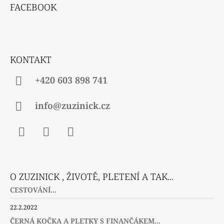
Á
FACEBOOK
P
A
T
Í
KONTAKT
+420 603 898 741
info@zuzinick.cz
Facebook
Instagram
Twitter
O ZUZINICK , ŽIVOTĚ, PLETENÍ A TAK...
CESTOVÁNÍ...
22.2.2022
ČERNÁ KOČKA A PLETKY S FINANČÁKEM...