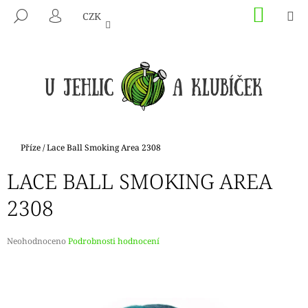
K
Přejít
NÁKU
M
HLEDAT
CZK
na
KOŠÍK
O
PŘIHLÁŠENÍ
ZPĚT
ZPĚT
obsah
Š
Í
C
K
O
P
O
T
Domů
Příze
/
Lace Ball Smoking Area 2308
Ř
LACE BALL SMOKING AREA
E
B
2308
U
J
Průměrné
Neohodnoceno
Podrobnosti hodnocení
E
hodnocení
produktu
T
je
E
0,0
N
z