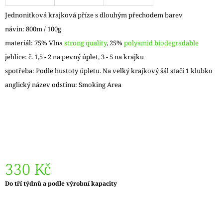
J
Jednonitková krajková příze s dlouhým přechodem barev
E
M
návin: 800m / 100g
E
materiál: 75% Vlna
strong quality
, 25%
polyamid biodegradable
jehlice: č. 1,5 - 2 na pevný úplet, 3 - 5 na krajku
LANKO
K
spotřeba: Podle hustoty úpletu. Na velký krajkový šál stačí 1 klubko
JEHLICÍM
A
anglický název odstínu: Smoking Area
HÁČKŮM
KNIT
PRO
ČERNÉ
FIXED
–
NEREZOVÉ
PEVNÉ
KONCOVKY
330 Kč
82
Kč
Měrná
Do tří týdnů a podle výrobní kapacity
cena: