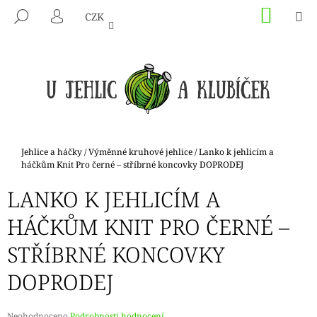
K
Přejít
NÁKU
M
HLEDAT
CZK
na
KOŠÍK
O
PŘIHLÁŠENÍ
ZPĚT
ZPĚT
obsah
Š
Í
C
K
O
P
O
T
Domů
Jehlice a háčky
/
Výměnné kruhové jehlice
/
Lanko k jehlicím a
Ř
háčkům Knit Pro černé – stříbrné koncovky DOPRODEJ
E
LANKO K JEHLICÍM A
B
HÁČKŮM KNIT PRO ČERNÉ –
U
J
STŘÍBRNÉ KONCOVKY
E
DOPRODEJ
T
E
N
Průměrné
Neohodnoceno
Podrobnosti hodnocení