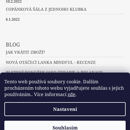
10.2.2022
COPÁNKOVÁ ŠÁLA Z JEDNOHO KLUBKA
6.1.2022
BLOG
JAK VRÁTIT ZBOŽÍ?
NOVÁ OTÁČECÍ LANKA MINDFUL - RECENZE
PLETENÍ PONOŽEK JAKO TERAPIE A RELAXACE
Tento web používá soubory cookie. Dalším
procházením tohoto webu vyjadřujete souhlas s jejich
používáním.. Více informací
zde
.
Slovníček pojmů
Často kladené dotazy
Nastavení
Užitečné a zajímavé odkazy
© 2026 U jehlic a klubíček - zuzinick.cz.
Vytvořil Shoptet
Souhlasím
Všechna práva vyhrazena.