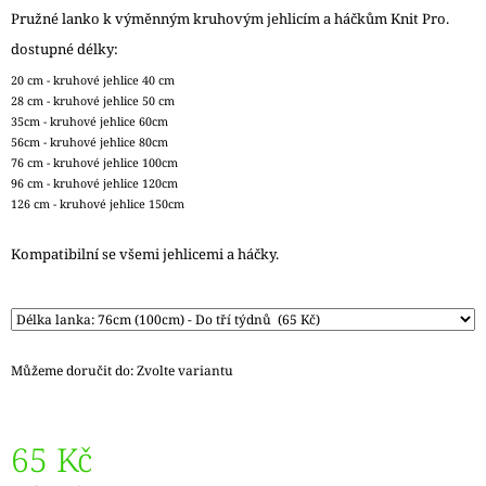
J
Pružné lanko k výměnným kruhovým jehlicím a háčkům Knit Pro.
E
dostupné délky:
M
E
20 cm - kruhové jehlice 40 cm
28 cm - kruhové jehlice 50 cm
35cm - kruhové jehlice 60cm
ZAUBERBALL
56cm - kruhové jehlice 80cm
100
TEEZEREMONIE
76 cm - kruhové jehlice 100cm
2249
96 cm - kruhové jehlice 120cm
126 cm - kruhové jehlice 150cm
350
Kč
Kompatibilní se všemi jehlicemi a háčky.
Můžeme doručit do:
Zvolte variantu
65 Kč