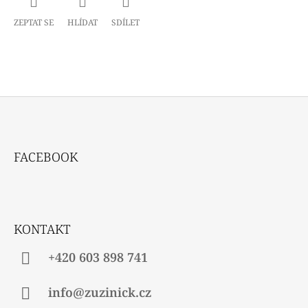
ZEPTAT SE
HLÍDAT
SDÍLET
Z
Á
FACEBOOK
P
A
T
Í
KONTAKT
+420 603 898 741
info@zuzinick.cz