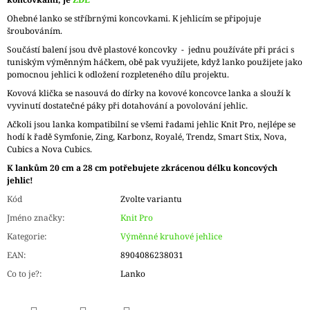
Ohebné lanko se stříbrnými koncovkami. K jehlicím se připojuje
šroubováním.
Součástí balení jsou dvě plastové koncovky - jednu používáte při práci s
tuniským výměnným háčkem, obě pak využijete, když lanko použijete jako
pomocnou jehlici k odložení rozpleteného dílu projektu.
Kovová klička se nasouvá do dírky na kovové koncovce lanka a slouží k
vyvinutí dostatečné páky při dotahování a povolování jehlic.
Ačkoli jsou lanka kompatibilní se všemi řadami jehlic Knit Pro, nejlépe se
hodí k řadě Symfonie, Zing, Karbonz, Royalé, Trendz, Smart Stix, Nova,
Cubics a Nova Cubics.
K lankům 20 cm a 28 cm potřebujete zkrácenou délku koncových
jehlic!
Kód
Zvolte variantu
Jméno značky
:
Knit Pro
Kategorie
:
Výměnné kruhové jehlice
EAN
:
8904086238031
Co to je?
:
Lanko