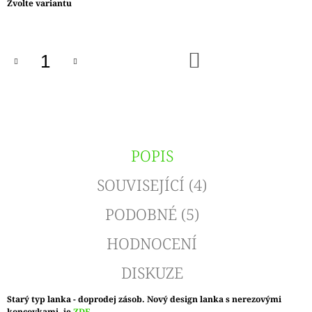
Měrná
Zvolte variantu
cena:
DO
KOŠÍKU
POPIS
SOUVISEJÍCÍ (4)
PODOBNÉ (5)
HODNOCENÍ
DISKUZE
Starý typ lanka - doprodej zásob. Nový design lanka s nerezovými
koncovkami, je
ZDE