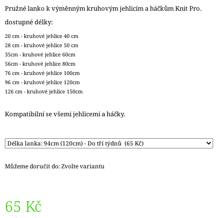
J
Pružné lanko k výměnným kruhovým jehlicím a háčkům Knit Pro.
E
dostupné délky:
M
E
20 cm - kruhové jehlice 40 cm
28 cm - kruhové jehlice 50 cm
35cm - kruhové jehlice 60cm
LANKO
56cm - kruhové jehlice 80cm
K
JEHLICÍM
76 cm - kruhové jehlice 100cm
A
96 cm - kruhové jehlice 120cm
HÁČKŮM
126 cm - kruhové jehlice 150cm
KNIT
PRO
Kompatibilní se všemi jehlicemi a háčky.
ČERNÉ
FIXED
–
NEREZOVÉ
PEVNÉ
KONCOVKY
Můžeme doručit do:
Zvolte variantu
82
Kč
65 Kč