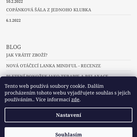
10.2.2022
COPÁNKOVÁ ŠÁLA Z JEDNOHO KLUBKA
6.1.2022
BLOG
JAK VRÁTIT ZBOŽÍ?
NOVÁ OTÁČECÍ LANKA MINDFUL - RECENZE
PLETENÍ PONOŽEK JAKO TERAPIE A RELAXACE
Tento web používá soubory cookie. Dalším
procházením tohoto webu vyjadřujete souhlas s jejich
používáním.. Více informací
zde
.
Slovníček pojmů
Často kladené dotazy
Nastavení
Užitečné a zajímavé odkazy
© 2026 U jehlic a klubíček - zuzinick.cz.
Vytvořil Shoptet
Souhlasím
Všechna práva vyhrazena.