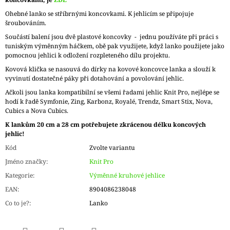
Ohebné lanko se stříbrnými koncovkami. K jehlicím se připojuje
šroubováním.
Součástí balení jsou dvě plastové koncovky - jednu používáte při práci s
tuniským výměnným háčkem, obě pak využijete, když lanko použijete jako
pomocnou jehlici k odložení rozpleteného dílu projektu.
Kovová klička se nasouvá do dírky na kovové koncovce lanka a slouží k
vyvinutí dostatečné páky při dotahování a povolování jehlic.
Ačkoli jsou lanka kompatibilní se všemi řadami jehlic Knit Pro, nejlépe se
hodí k řadě Symfonie, Zing, Karbonz, Royalé, Trendz, Smart Stix, Nova,
Cubics a Nova Cubics.
K lankům 20 cm a 28 cm potřebujete zkrácenou délku koncových
jehlic!
Kód
Zvolte variantu
Jméno značky
:
Knit Pro
Kategorie
:
Výměnné kruhové jehlice
EAN
:
8904086238048
Co to je?
:
Lanko