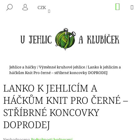
K
Přejít
NÁKU
M
HLEDAT
CZK
na
KOŠÍK
O
PŘIHLÁŠENÍ
ZPĚT
ZPĚT
obsah
Š
Í
C
K
O
P
O
T
Domů
Jehlice a háčky
/
Výměnné kruhové jehlice
/
Lanko k jehlicím a
Ř
háčkům Knit Pro černé – stříbrné koncovky DOPRODEJ
E
LANKO K JEHLICÍM A
B
HÁČKŮM KNIT PRO ČERNÉ –
U
J
STŘÍBRNÉ KONCOVKY
E
DOPRODEJ
T
E
N
Průměrné
Neohodnoceno
Podrobnosti hodnocení