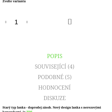
Měrná
Zvolte variantu
cena:
DO
KOŠÍKU
POPIS
SOUVISEJÍCÍ (4)
PODOBNÉ (5)
HODNOCENÍ
DISKUZE
Starý typ lanka - doprodej zásob. Nový design lanka s nerezovými
koncovkami, je
ZDE