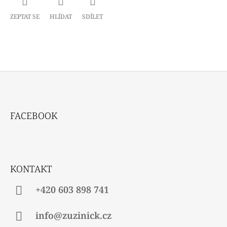
ZEPTAT SE
HLÍDAT
SDÍLET
Z
Á
FACEBOOK
P
A
T
Í
KONTAKT
+420 603 898 741
info@zuzinick.cz