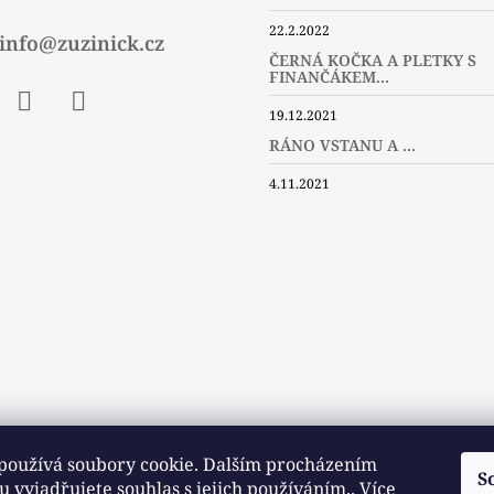
22.2.2022
info@zuzinick.cz
ČERNÁ KOČKA A PLETKY S
FINANČÁKEM...
19.12.2021
ebook
Instagram
Twitter
RÁNO VSTANU A ...
4.11.2021
používá soubory cookie. Dalším procházením
S
 vyjadřujete souhlas s jejich používáním.. Více