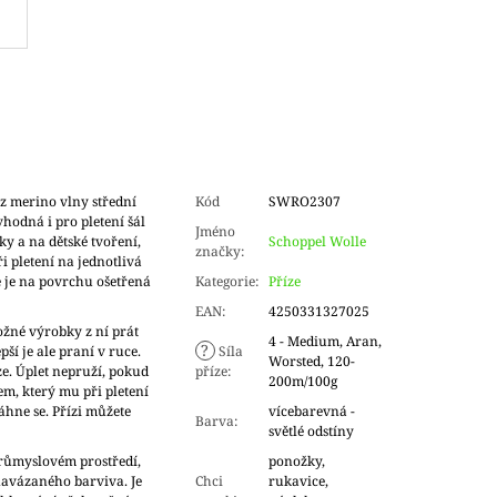
z merino vlny střední
Kód
SWRO2307
vhodná i pro pletení šál
Jméno
ky a na dětské tvoření,
Schoppel Wolle
značky
:
i pletení na jednotlivá
 je na povrchu ošetřená
Kategorie
:
Příze
EAN
:
4250331327025
ožné výrobky z ní prát
4 - Medium, Aran,
?
ší je ale praní v ruce.
Síla
Worsted, 120-
ze. Úplet nepruží, pokud
příze
:
200m/100g
em, který mu při pletení
áhne se. Přízi můžete
vícebarevná -
Barva
:
světlé odstíny
průmyslovém prostředí,
ponožky,
navázaného barviva. Je
Chci
rukavice,