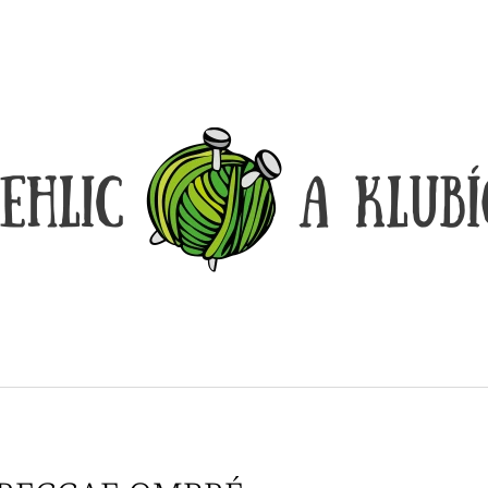
CO POTŘEBUJETE NAJÍT?
HLEDAT
DOPORUČUJEME
LANKO K JEHLICÍM A HÁČKŮM KNIT
LANKO K JEHLI
PRO ČERNÉ – STŘÍBRNÉ KONCOVKY
PRO ČERNÉ FIX