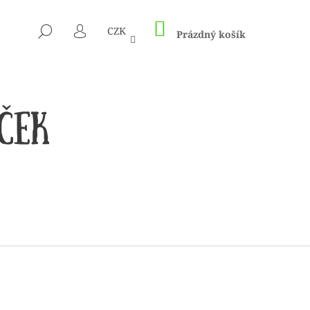
NÁKUPNÍ
HLEDAT
CZK
KOŠÍK
Prázdný košík
PŘIHLÁŠENÍ
CÍM A HÁČKŮM KNIT
ED – NEREZOVÉ PEVNÉ