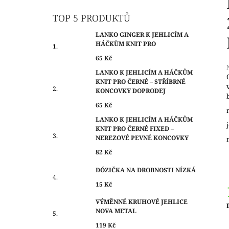
O
65 Kč
S
TOP 5 PRODUKTŮ
T
LANKO GINGER K JEHLICÍM A
R
HÁČKŮM KNIT PRO
A
65 Kč
N
LANKO K JEHLICÍM A HÁČKŮM
N
KNIT PRO ČERNÉ – STŘÍBRNÉ
Í
KONCOVKY DOPRODEJ
j
0
P
65 Kč
z
A
LANKO K JEHLICÍM A HÁČKŮM
KNIT PRO ČERNÉ FIXED –
N
h
NEREZOVÉ PEVNÉ KONCOVKY
E
82 Kč
L
DÓZIČKA NA DROBNOSTI NÍZKÁ
15 Kč
VÝMĚNNÉ KRUHOVÉ JEHLICE
NOVA METAL
c
119 Kč