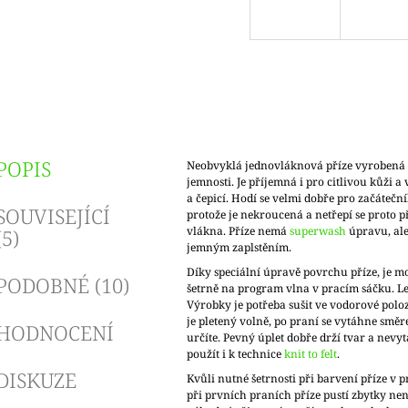
POPIS
Neobvyklá jednovláknová příze vyrobená 
jemnosti. Je příjemná i pro citlivou kůži a 
a čepicí. Hodí se velmi dobře pro začáteční
SOUVISEJÍCÍ
protože je nekroucená a netřepí se proto př
vlákna. Příze nemá
superwash
úpravu, ale
(5)
jemným zaplstěním.
Díky speciální úpravě povrchu příze, je m
PODOBNÉ (10)
šetrně na program vlna v pracím sáčku. Lep
Výrobky je potřeba sušit ve vodorové polo
je pletený volně, po praní se vytáhne směr
HODNOCENÍ
určíte. Pevný úplet dobře drží tvar a nevyt
použít i k technice
knit to felt
.
DISKUZE
Kvůli nutné šetrnosti při barvení příze v 
při prvních praních příze pustí zbytky ne