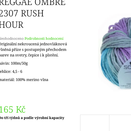
REGGAE OMBRÉ
DOPRODEJ
KONCOVKY
65 Kč
82 Kč
2307 RUSH
HOUR
Průměrné
Neohodnoceno
Podrobnosti hodnocení
hodnocení
Originální nekroucená jednovláknová
produktu
vlněná příze s postupným přechodem
e
barev na svetry, čepice i k plstění.
,0
návin: 100m/50g
5
jehlice: 4,5 - 6
vězdiček.
materiál: 100% merino vlna
165 Kč
Měrná
Do tří týdnů a podle výrobní kapacity
ena: