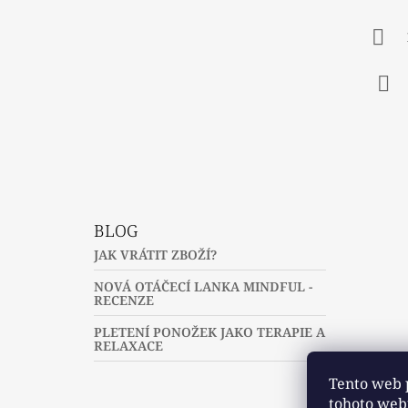
T
Í
Fac
BLOG
JAK VRÁTIT ZBOŽÍ?
NOVÁ OTÁČECÍ LANKA MINDFUL -
RECENZE
PLETENÍ PONOŽEK JAKO TERAPIE A
RELAXACE
Tento web 
tohoto webu