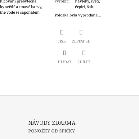
ohlcování přebytečné
vyrobit:
:
návleky, svetr,
ky světlé a tmavé barvy,
čepici, šálu
žné vodě se saponátem
Položka byla vyprodána…
TISK
ZEPTAT SE
HLÍDAT
SDÍLET
NÁVODY ZDARMA
PONOŽKY OD ŠPIČKY