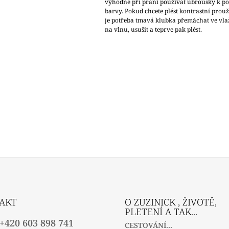
výhodné při praní používat ubrousky k p
barvy. Pokud chcete plést kontrastní prouž
je potřeba tmavá klubka přemáchat ve vla
na vlnu, usušit a teprve pak plést.
AKT
O ZUZINICK , ŽIVOTĚ,
PLETENÍ A TAK...
+420 603 898 741
CESTOVÁNÍ...