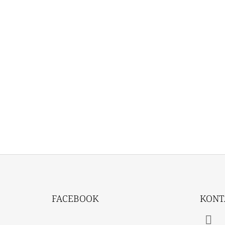
Z
Á
FACEBOOK
KONT
P
A