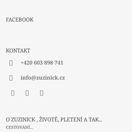
Z
Á
FACEBOOK
P
A
T
Í
KONTAKT
+420 603 898 741
info@zuzinick.cz
Facebook
Instagram
Twitter
O ZUZINICK , ŽIVOTĚ, PLETENÍ A TAK...
CESTOVÁNÍ...