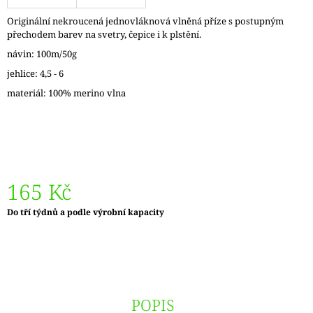
J
Originální nekroucená jednovláknová vlněná příze s postupným
E
přechodem barev na svetry, čepice i k plstění.
M
E
návin: 100m/50g
jehlice: 4,5 - 6
LANKO
materiál: 100% merino vlna
K
JEHLICÍM
A
HÁČKŮM
KNIT
PRO
ČERNÉ
–
165 Kč
STŘÍBRNÉ
KONCOVKY
Měrná
Do tří týdnů a podle výrobní kapacity
DOPRODEJ
cena:
65
Kč
POPIS