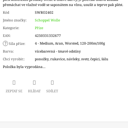
přemáchat ve vlažné vodě se saponátem na vlnu, usušit a teprve pak plést.
Kód
SWRO2402
Jméno značky
:
Schoppel Wolle
Kategorie
:
Příze
EAN
:
4250331332677
?
4 - Medium, Aran, Worsted, 120-200m/100g
Síla příze
:
Barva
:
vícebarevná - tmavé odstíny
Chci vyrobit:
:
ponožky, rukavice, návleky, svetr, čepici, šálu
Položka byla vyprodána…
ZEPTAT SE
HLÍDAT
SDÍLET