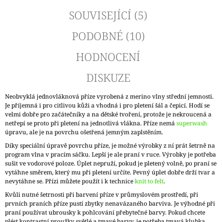
SOUVISEJÍCÍ (5)
PODOBNÉ (10)
HODNOCENÍ
DISKUZE
Neobvyklá jednovláknová příze vyrobená z merino vlny střední jemnosti.
Je příjemná i pro citlivou kůži a vhodná i pro pletení šál a čepicí. Hodí se
velmi dobře pro začátečníky a na dětské tvoření, protože je nekroucená a
netřepí se proto při pletení na jednotlivá vlákna. Příze nemá
superwash
úpravu, ale je na povrchu ošetřená jemným zaplstěním.
Díky speciální úpravě povrchu příze, je možné výrobky z ní prát šetrně na
program vlna v pracím sáčku. Lepší je ale praní v ruce. Výrobky je potřeba
sušit ve vodorové poloze. Úplet nepruží, pokud je pletený volně, po praní se
vytáhne směrem, který mu při pletení určíte. Pevný úplet dobře drží tvar a
nevytáhne se. Přízi můžete použít i k technice
knit to felt
.
Kvůli nutné šetrnosti při barvení příze v průmyslovém prostředí, při
prvních praních příze pustí zbytky nenavázaného barviva. Je výhodné při
praní používat ubrousky k pohlcování přebytečné barvy. Pokud chcete
plést kontrastní proužky světlé a tmavé barvy, je potřeba tmavá klubka