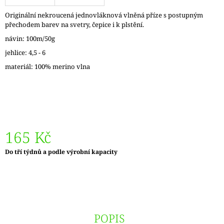
J
Originální nekroucená jednovláknová vlněná příze s postupným
E
přechodem barev na svetry, čepice i k plstění.
M
E
návin: 100m/50g
jehlice: 4,5 - 6
DÓZIČKA
materiál: 100% merino vlna
NA
DROBNOSTI
NÍZKÁ
15
Kč
165 Kč
Měrná
Do tří týdnů a podle výrobní kapacity
cena:
POPIS