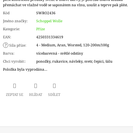
přemáchat ve vlažné vodě se saponátem na vlnu, usušit a teprve pak plést.
Kód
SWRO2436
Jméno značky
:
Schoppel Wolle
Kategorie
:
Příze
EAN
:
4250331334619
?
4 - Medium, Aran, Worsted, 120-200m/100g
Síla příze
:
Barva
:
vícebarevná - světlé odstíny
Chci vyrobit:
:
ponožky, rukavice, návleky, svetr, čepici, šálu
Položka byla vyprodána…
ZEPTAT SE
HLÍDAT
SDÍLET