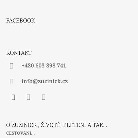
Z
Á
FACEBOOK
P
A
T
Í
KONTAKT
+420 603 898 741
info@zuzinick.cz
Facebook
Instagram
Twitter
O ZUZINICK , ŽIVOTĚ, PLETENÍ A TAK...
CESTOVÁNÍ...