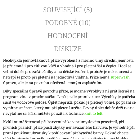
SOUVISEJÍCÍ (5)
PODOBNÉ (10)
HODNOCENÍ
DISKUZE
Neobvyklá jednovláknová příze vyrobená z merino vlny střední jemnosti.
Je příjemná i pro citlivou kůži a vhodná i pro pletení šál a čepicí. Hodí se
velmi dobře pro začátečníky a na dětské tvoření, protože je nekroucená a
netřepí se proto při pletení na jednotlivá vlákna. Příze nemá
superwash
úpravu, ale je na povrchu ošetřená jemným zaplstěním.
Díky speciální úpravě povrchu příze, je možné výrobky z ní prát šetrně na
program vlna v pracím sáčku. Lepší je ale praní v ruce. Výrobky je potřeba
sušit ve vodorové poloze. Úplet nepruží, pokud je pletený volně, po praní se
vytáhne směrem, který mu při pletení určíte. Pevný úplet dobře drží tvar a
nevytáhne se. Přízi můžete použít i k technice
knit to felt
.
Kvůli nutné šetrnosti při barvení příze v průmyslovém prostředí, při
prvních praních příze pustí zbytky nenavázaného barviva. Je výhodné při
praní používat ubrousky k pohlcování přebytečné barvy. Pokud chcete
plést kontrastní proužky světlé a tmavé barvy, je potřeba tmavá klubka