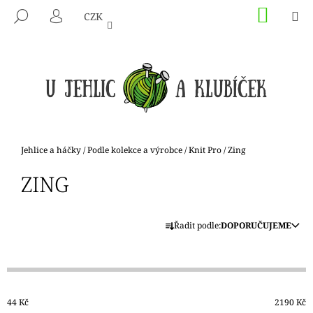
K
Přejít
NÁKU
M
HLEDAT
CZK
na
KOŠÍK
O
PŘIHLÁŠENÍ
ZPĚT
ZPĚT
obsah
Š
Í
C
K
O
P
O
T
Domů
Jehlice a háčky
/
Podle kolekce a výrobce
/
Knit Pro
/
Zing
Ř
ZING
E
B
Ř
U
Řadit podle:
DOPORUČUJEME
A
J
Z
E
E
T
N
E
44
Kč
2190
Kč
Í
N