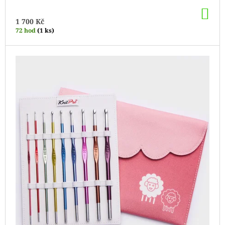
DO
KO
1 700 Kč
72 hod
(1 ks)