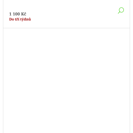
DE
1 100 Kč
Do tří týdnů