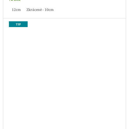
12cm
Zkrácené - 10cm
TIP