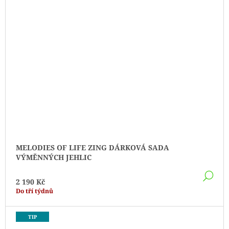
MELODIES OF LIFE ZING DÁRKOVÁ SADA
VÝMĚNNÝCH JEHLIC
DE
2 190 Kč
Do tří týdnů
TIP