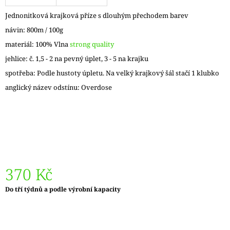
J
Jednonitková krajková příze s dlouhým přechodem barev
E
M
návin: 800m / 100g
E
materiál: 100% Vlna
strong quality
jehlice: č. 1,5 - 2 na pevný úplet, 3 - 5 na krajku
VÝMĚNNÉ
KRUHOVÉ
spotřeba: Podle hustoty úpletu. Na velký krajkový šál stačí 1 klubko
JEHLICE
NOVA
anglický název odstínu: Overdose
METAL
119
Kč
370 Kč
Měrná
Do tří týdnů a podle výrobní kapacity
cena: