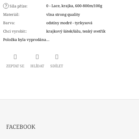
?
0 - Lace, krajka, 600-800m/100g
Síla příze
:
Materiál
:
vlna strong quality
Barva
:
odstíny modré - tyrkysová
Chci vyrobit:
:
krajkový šátek/šálu, tenký svetřík
Položka byla vyprodána…
ZEPTAT SE
HLÍDAT
SDÍLET
Z
Á
FACEBOOK
P