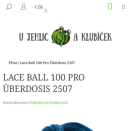
K
Přejít
NÁKU
M
HLEDAT
CZK
na
KOŠÍK
O
PŘIHLÁŠENÍ
ZPĚT
ZPĚT
obsah
Š
Í
C
K
O
P
O
T
Domů
Příze
/
Lace Ball 100 Pro Überdosis 2507
Ř
LACE BALL 100 PRO
E
B
ÜBERDOSIS 2507
U
J
Průměrné
Neohodnoceno
Podrobnosti hodnocení
E
hodnocení
produktu
T
je
E
0,0
N
z